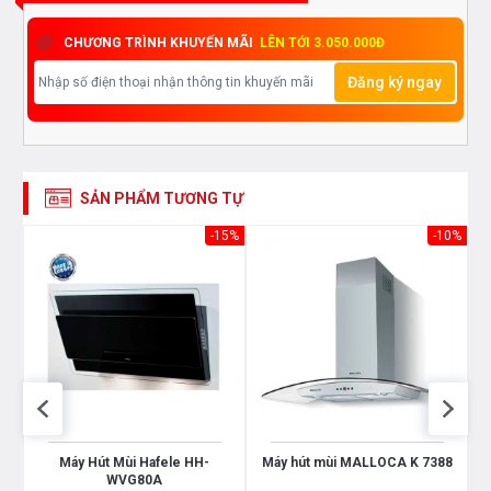
CHƯƠNG TRÌNH KHUYẾN MÃI
LÊN TỚI 3.050.000Đ
Đăng ký ngay
SẢN PHẨM TƯƠNG TỰ
10%
-15%
-10%
Máy Hút Mùi Hafele HH-
Máy hút mùi MALLOCA K 7388
WVG80A