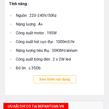
Tính năng :
Nguồn : 220-240V/50hz
Năng lượng : A+
Công suất motor : 195W
Công suất hút cực đại : 1000m3/hr
Năng lượng tiêu thụ : 30KWH/annum
Công suất bóng đèn : 2 x 2W led
Độ ồn : ≥ 35Db
Điều khiển : Cơ điện tử dạng nhấn, 3 tốc độ
Xem thêm nội dung
Khử mùi bằng than hoạt tính
Thoát khí :
Ø 150mm
ƯU ĐÃI CHỈ CÓ TẠI BEPANTOAN.VN