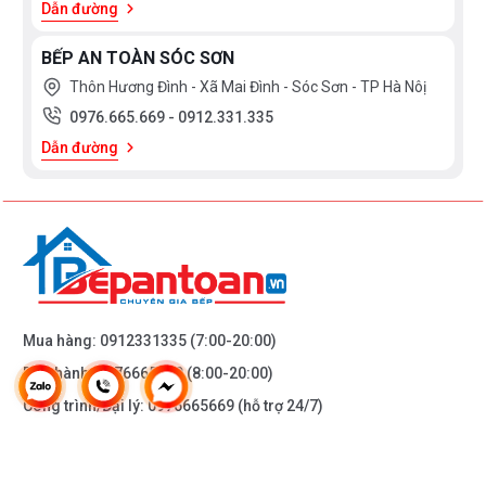
Dẫn đường
BẾP AN TOÀN SÓC SƠN
Thôn Hương Đình - Xã Mai Đình - Sóc Sơn - TP Hà Nôị
0976.665.669
-
0912.331.335
Dẫn đường
Mua hàng:
0912331335
(7:00-20:00)
Bảo hành:
0976665669
(8:00-20:00)
Công trình/Đại lý:
0976665669
(hỗ trợ 24/7)