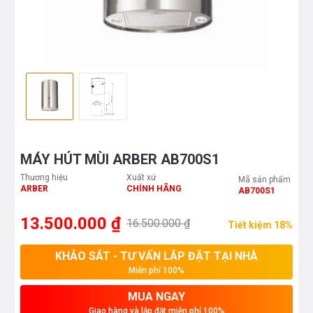
MÁY HÚT MÙI ARBER AB700S1
Thương hiệu
Xuất xứ
Mã sản phẩm
ARBER
CHÍNH HÃNG
AB700S1
13.500.000 ₫
16.500.000 ₫
Tiết kiệm 18%
KHẢO SÁT - TƯ VẤN LẮP ĐẶT TẠI NHÀ
Miễn phí 100%
MUA NGAY
Giao hàng và lắp đặt miễn phí 100%