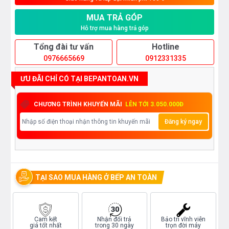
MUA TRẢ GÓP
Hỗ trợ mua hàng trả góp
Tổng đài tư vấn
Hotline
0976665669
0912331335
ƯU ĐÃI CHỈ CÓ TẠI BEPANTOAN.VN
CHƯƠNG TRÌNH KHUYẾN MÃI
LÊN TỚI 3.050.000Đ
Đăng ký ngay
TẠI SAO MUA HÀNG Ở BẾP AN TOÀN
Cam kết
Nhận đổi trả
Bảo trì vĩnh viễn
giá tốt nhất
trong 30 ngày
trọn đời máy