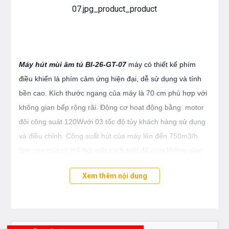
Máy hút mùi âm tủ
BI-26-GT-07
máy có thiết kế phím
điều khiển là phím cảm ứng hiện đại, dễ sử dụng và tính
bền cao. Kích thước ngang của máy là 70 cm phù hợp với
không gian bếp rộng rãi. Động cơ hoạt động bằng motor
đôi công suát 120Wvới 03 tốc độ tùy khách hàng sử dụng
và điều chỉnh. Công suất hút của máy lên đến 750m3/h
làm cho mùi có thể hút một cách triệt để giúp không gian
bếp nhà bạn sẽ trở lên trong sạch, bạn hoàn toàn yên tâm
Xem thêm nội dung
nếu phòng bếp của bạn được đặt sát phòng khách.