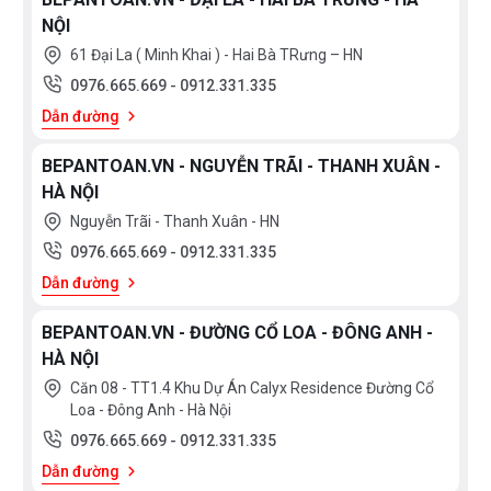
NỘI
61 Đại La ( Minh Khai ) - Hai Bà TRưng – HN
0976.665.669
-
0912.331.335
Dẫn đường
BEPANTOAN.VN - NGUYỄN TRÃI - THANH XUÂN -
HÀ NỘI
Nguyễn Trãi - Thanh Xuân - HN
0976.665.669
-
0912.331.335
Dẫn đường
BEPANTOAN.VN - ĐƯỜNG CỔ LOA - ĐÔNG ANH -
HÀ NỘI
Căn 08 - TT1.4 Khu Dự Án Calyx Residence Đường Cổ
Loa - Đông Anh - Hà Nội
0976.665.669
-
0912.331.335
Dẫn đường