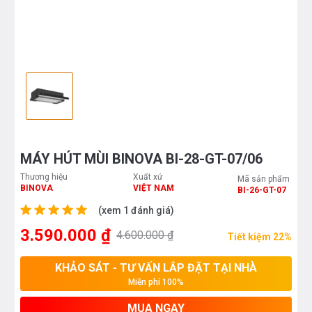
MÁY HÚT MÙI BINOVA BI-28-GT-07/06
Thương hiệu
Xuất xứ
Mã sản phẩm
BINOVA
VIỆT NAM
BI-26-GT-07
(xem 1 đánh giá)
3.590.000 ₫
4.600.000 ₫
Tiết kiệm 22%
KHẢO SÁT - TƯ VẤN LẮP ĐẶT TẠI NHÀ
Miễn phí 100%
MUA NGAY