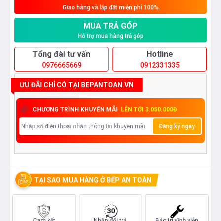
Giao hàng và lắp đặt miễn phí 100%
MUA TRẢ GÓP
Hỗ trợ mua hàng trả góp
Tổng đài tư vấn
Hotline
0976665669
0912331335
ƯU ĐÃI CHỈ CÓ TẠI BEPANTOAN.VN
CHƯƠNG TRÌNH KHUYẾN MÃI
LÊN TỚI 3.050.000Đ
Đăng ký ngay
TẠI SAO MUA HÀNG Ở BẾP AN TOÀN
Cam kết
Nhận đổi trả
Bảo trì vĩnh viễn