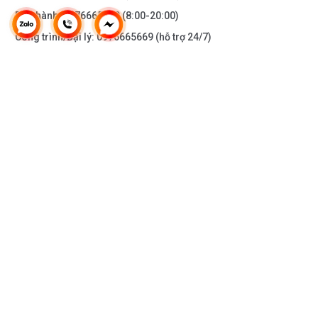
Bảo hành:
0976665669
(8:00-20:00)
Công trình/Đại lý:
0976665669
(hỗ trợ 24/7)
THÔNG TIN KHÁC
DOANH NGHIỆP
DANH MỤC SẢN PHẨM
HỖ TRỢ KHÁCH HÀNG
KẾT NỐI VỚI CHÚNG TÔI