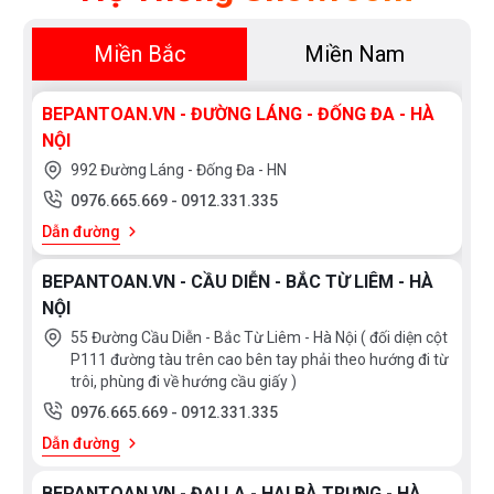
Miền Bắc
Miền Nam
BEPANTOAN.VN - ĐƯỜNG LÁNG - ĐỐNG ĐA - HÀ
NỘI
992 Đường Láng - Đống Đa - HN
0976.665.669
-
0912.331.335
Dẫn đường
BEPANTOAN.VN - CẦU DIỄN - BẮC TỪ LIÊM - HÀ
NỘI
55 Đường Cầu Diễn - Bắc Từ Liêm - Hà Nội ( đối diện cột
P111 đường tàu trên cao bên tay phải theo hướng đi từ
trôi, phùng đi về hướng cầu giấy )
0976.665.669
-
0912.331.335
Dẫn đường
BEPANTOAN.VN - ĐẠI LA - HAI BÀ TRƯNG - HÀ