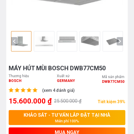
MÁY HÚT MÙI BOSCH DWB77CM50
Thương hiệu
Xuất xứ
Mã sản phẩm
BOSCH
GERMANY
DWB77CM50
(xem 4 đánh giá)
15.600.000 ₫
25.500.000 ₫
Tiết kiệm 39%
KHẢO SÁT - TƯ VẤN LẮP ĐẶT TẠI NHÀ
Miễn phí 100%
MUA NGAY