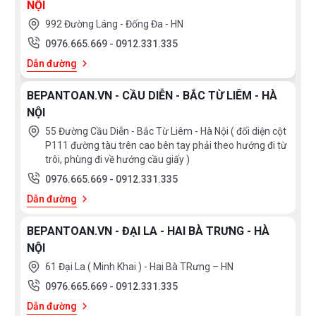
NỘI
Bạn quan tâm tới sản phẩm máy hút mùi cũng
992 Đường Láng - Đống Đa - HN
như các sản phẩm thiết bị nhà bếp và thiết bị
0976.665.669
-
0912.331.335
phòng tắm vui lòng liên hệ với chúng tôi theo
Dẫn đường
hotline 0976665669 - 0912331335
để có giá
tốt nhất hoặc trực tiếp đến địa chỉ hệ thống
BEPANTOAN.VN - CẦU DIỄN - BẮC TỪ LIÊM - HÀ
của Bếp an toàn để được tư vấn tốt nhất từ
NỘI
các nhân viên bán hàng của chúng tôi
55 Đường Cầu Diễn - Bắc Từ Liêm - Hà Nội ( đối diện cột
P111 đường tàu trên cao bên tay phải theo hướng đi từ
trôi, phùng đi về hướng cầu giấy )
0976.665.669
-
0912.331.335
Dẫn đường
BEPANTOAN.VN - ĐẠI LA - HAI BÀ TRƯNG - HÀ
NỘI
61 Đại La ( Minh Khai ) - Hai Bà TRưng – HN
0976.665.669
-
0912.331.335
Dẫn đường