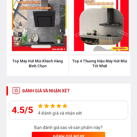
tăng cường)
Vỏ bằng thép không rỉ màu đục
Lưới lọc mỡ bằng nhôm dùng được với máy rửa
bát
Lòng hút mùi dễ dàng vệ sinh
Top Máy Hút Mùi Khách Hàng
Top 4 Thương Hiệu Máy Hút Mùi
Bình Chọn
Tốt Nhất
Tiêu thụ năng lượng:
Nhãn năng lượng theo tiêu chuẩn EU số. 65/2014:
A
ĐÁNH GIÁ VÀ NHẬN XÉT
Tiêu thụ năng lương trung bình: 35.5 kWh / năm
4.5/5
Nhãn năng lượng của quạt: A
4 đánh giá và nhận xét
Nhãn năng lượng đèn: A
Bạn đánh giá sao về sản phẩm này?
Nhãn năng lượng lọc mỡ: B
ĐÁNH GIÁ NGAY