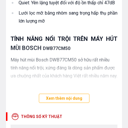
Quiet: Yên lặng tuyệt đối với độ ồn thấp chỉ 47dB
Lưới lọc mỡ: bằng nhôm sang trọng hấp thụ phần
lớn lượng mỡ
TÍNH NĂNG NỔI TRỘI TRÊN MÁY HÚT
MÙI BOSCH
DWB77CM50
Máy hút mùi Bosch DWB77CM50 sở hữu rất nhiều
tính năng nổi trội, xứng đáng là dòng sản phẩm được
ưa chuộng nhất của khách hàng Việt rất nhiều năm nay.
Giảm thiểu tiếng ồn tối đa
Xem thêm nội dung
Trong hầu hết các loại máy hút mùi chỉ có 50% lượng
tiếng ồn được đẩy ra ngoài qua hệt thống thông khí,
bằng các CleanAir Module trên máy hút mùi
THÔNG SỐ KỸ THUẬT
Bosch DWB77CM50 có thể giảm 3dB so với hệ thống