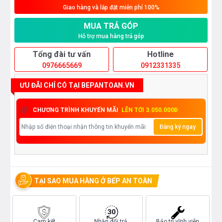
Giao hàng và lắp đặt miễn phí 100%
MUA TRẢ GÓP
Hỗ trợ mua hàng trả góp
Tổng đài tư vấn
Hotline
0976665669
0912331335
ƯU ĐÃI CHỈ CÓ TẠI BEPANTOAN.VN
CHƯƠNG TRÌNH KHUYẾN MÃI
LÊN TỚI 3.050.000Đ
Đăng ký ngay
TẠI SAO MUA HÀNG Ở BẾP AN TOÀN
Cam kết
Nhận đổi trả
Bảo trì vĩnh viễn