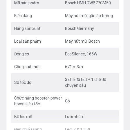
Mã sản phẩm
Bosch HMH.DWB77CM50
hút thông thường mà không giảm hiệu quả hút.
Kiểu dáng
Máy hút mùi gắn áp tường
Hãng sản xuất
Bosch Germany
Công suất hút hiệu quả cho mọi căn bếp
Loại sản phẩm
Máy hút mùi Bosch
Cho dù kích thước căn bếp của bạn lớn hay nhỏ, hút
mùi Bosch
DWB77CM50 có thể tối ưu hóa công suất
Động cơ
EcoSilence, 165W
hút cho phù hợp. Theo nghiên cứ không khi phải thay
đổi 6-12 lần/giờ. Vì mấy máy hút mùi Bosch sẽ điều
Công suất hút
671 m3/h
chỉnh công suất hút phù hợp để tạo bầu không khí
3 chế độ hút + 1 chế độ
sạch nhất và thoải mái nhất.
Số tốc độ
chuyên sâu
EcoSilence Drive: Động cơ không chổi than
Chức năng booster, power
Có
EcoSilence
boost siêu tốc
Động cơ không chổi than EcoSilence của Bosch được
Bộ lọc mỡ
Lưới nhôm
thiết kế đặc biệt vừa mạnh mẽ, yên lặng và tiết kiệm
Đèn chiếu sáng
Led, 2 X 1,5 W