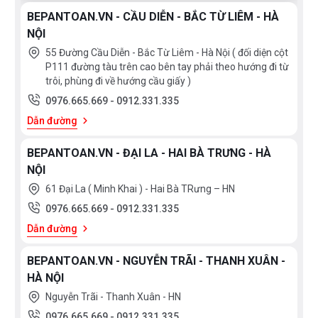
BEPANTOAN.VN - CẦU DIỄN - BẮC TỪ LIÊM - HÀ
NỘI
55 Đường Cầu Diễn - Bắc Từ Liêm - Hà Nội ( đối diện cột
P111 đường tàu trên cao bên tay phải theo hướng đi từ
trôi, phùng đi về hướng cầu giấy )
0976.665.669
-
0912.331.335
Dẫn đường
BEPANTOAN.VN - ĐẠI LA - HAI BÀ TRƯNG - HÀ
NỘI
61 Đại La ( Minh Khai ) - Hai Bà TRưng – HN
0976.665.669
-
0912.331.335
Dẫn đường
BEPANTOAN.VN - NGUYỄN TRÃI - THANH XUÂN -
HÀ NỘI
Nguyễn Trãi - Thanh Xuân - HN
0976.665.669
-
0912.331.335