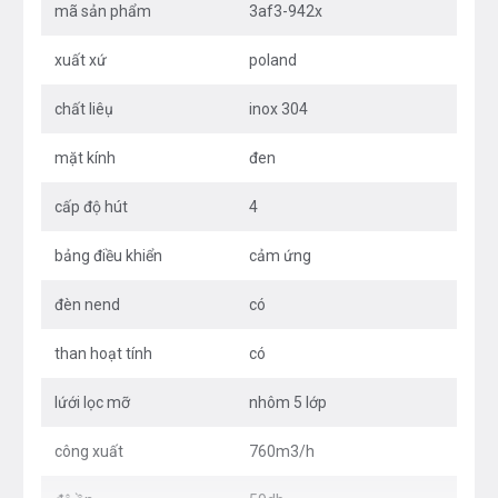
mã sản phẩm
3af3-942x
ăn khó chịu? Đối với máy hút mùi Fagor, vấn đề này sẽ
không bao giờ xảy ra nữa. Máy được trang bị hệ thống
xuất xứ
poland
quạt thông gió tiên tiến với hiệu suất cao, giúp loại bỏ
chất liêụ
inox 304
hoàn toàn các mùi thức ăn. Giờ đây, việc bếp núc của
bạn trở nên vô cùng thoải mái.
mặt kính
đen
cấp độ hút
4
bảng điều khiển
cảm ứng
đèn nend
có
than hoạt tính
có
lứới lọc mỡ
nhôm 5 lớp
công xuất
760m3/h