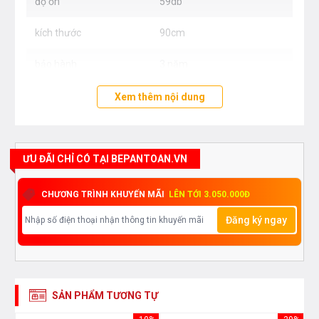
độ ồn
59db
kích thước
90cm
bảo hành
3 năm
Xem thêm nội dung
ƯU ĐÃI CHỈ CÓ TẠI BEPANTOAN.VN
CHƯƠNG TRÌNH KHUYẾN MÃI
LÊN TỚI 3.050.000Đ
Đăng ký ngay
SẢN PHẨM TƯƠNG TỰ