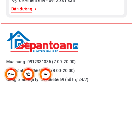
0976.665.669
-
0912.331.335
Dẫn đường
Mua hàng:
0912331335
(7:00-20:00)
Bảo hành:
0976665669
(8:00-20:00)
Công trình/Đại lý:
0976665669
(hỗ trợ 24/7)
THÔNG TIN KHÁC
DOANH NGHIỆP