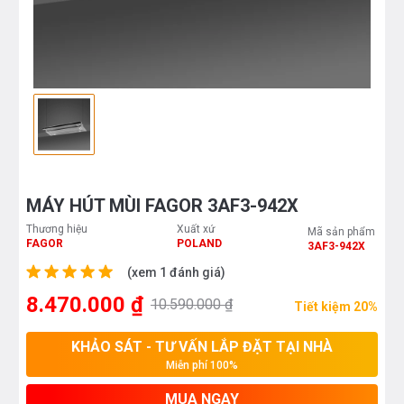
MÁY HÚT MÙI FAGOR 3AF3-942X
Thương hiệu
Xuất xứ
Mã sản phẩm
FAGOR
POLAND
3AF3-942X
(xem 1 đánh giá)
8.470.000 ₫
10.590.000 ₫
Tiết kiệm 20%
KHẢO SÁT - TƯ VẤN LẮP ĐẶT TẠI NHÀ
Miễn phí 100%
MUA NGAY