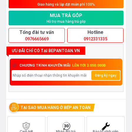
Giao hàng và lắp đặt miễn phí 100%
MUA TRẢ GÓP
Hỗ trợ mua hàng trả góp
Tổng đài tư vấn
Hotline
0976665669
0912331335
ƯU ĐÃI CHỈ CÓ TẠI BEPANTOAN.VN
CHƯƠNG TRÌNH KHUYẾN MÃI
LÊN TỚI 3.050.000Đ
Đăng ký ngay
TẠI SAO MUA HÀNG Ở BẾP AN TOÀN
Cam kết
Nhận đổi trả
Bảo trì vĩnh viễn