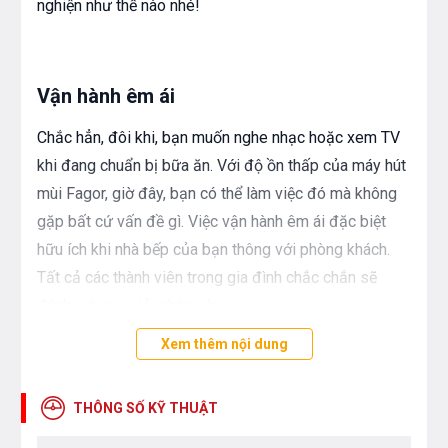
nghiện như thế nào nhé!
Vận hành êm ái
Chắc hẳn, đôi khi, bạn muốn nghe nhạc hoặc xem TV
khi đang chuẩn bị bữa ăn. Với độ ồn thấp của máy hút
mùi Fagor, giờ đây, bạn có thể làm việc đó mà không
gặp bất cứ vấn đề gì. Việc vận hành êm ái đặc biệt
hữu ích khi nhà bếp của bạn thông với phòng khách.
Tất cả các thành viên trong gia đình chắc chắn sẽ
đánh giá cao giải pháp này.
Xem thêm nội dung
Hiệu suất hút mùi cao
THÔNG SỐ KỸ THUẬT
Quần áo, rèm cửa, chăn mền của bạn đều có mùi thức