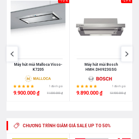
-8%
-10%
-29%
-
Máy hút mùi Malloca Visso-
Máy hút mùi Bosch
K7205
HMH.DHI923GSG
1 đánh giá
1 đánh giá
9.900.000 ₫
9.890.000 ₫
11.000.000 ₫
13.900.000 ₫
CHƯƠNG TRÌNH GIẢM GIÁ
SALE UP TO 50%