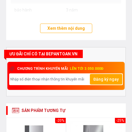
bảo hành
3 năm
Xem thêm nội dung
ƯU ĐÃI CHỈ CÓ TẠI BEPANTOAN.VN
CHƯƠNG TRÌNH KHUYẾN MÃI
LÊN TỚI 3.050.000Đ
Đăng ký ngay
SẢN PHẨM TƯƠNG TỰ
10%
-20%
-25%