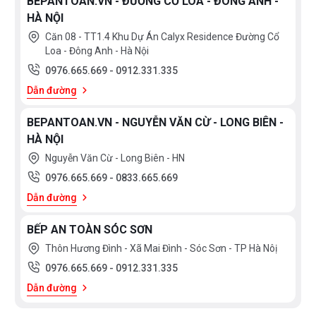
BEPANTOAN.VN - ĐƯỜNG CỔ LOA - ĐÔNG ANH -
HÀ NỘI
Căn 08 - TT1.4 Khu Dự Án Calyx Residence Đường Cổ
Loa - Đông Anh - Hà Nội
0976.665.669
-
0912.331.335
Dẫn đường
BEPANTOAN.VN - NGUYỄN VĂN CỪ - LONG BIÊN -
HÀ NỘI
Nguyễn Văn Cừ - Long Biên - HN
0976.665.669
-
0833.665.669
Dẫn đường
BẾP AN TOÀN SÓC SƠN
Thôn Hương Đình - Xã Mai Đình - Sóc Sơn - TP Hà Nôị
0976.665.669
-
0912.331.335
Dẫn đường