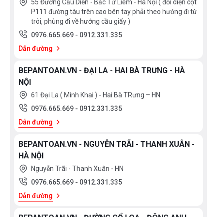
55 Đường Cầu Diễn - Bắc Từ Liêm - Hà Nội ( đối diện cột
P111 đường tàu trên cao bên tay phải theo hướng đi từ
trôi, phùng đi về hướng cầu giấy )
0976.665.669
-
0912.331.335
Dẫn đường
BEPANTOAN.VN - ĐẠI LA - HAI BÀ TRƯNG - HÀ
NỘI
61 Đại La ( Minh Khai ) - Hai Bà TRưng – HN
0976.665.669
-
0912.331.335
Dẫn đường
BEPANTOAN.VN - NGUYỄN TRÃI - THANH XUÂN -
HÀ NỘI
Nguyễn Trãi - Thanh Xuân - HN
0976.665.669
-
0912.331.335
Dẫn đường