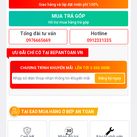
Giao hàng và lắp đặt miễn phí 100%
MUA TRẢ GÓP
Hỗ trợ mua hàng trả góp
Tổng đài tư vấn
Hotline
0976665669
0912331335
ƯU ĐÃI CHỈ CÓ TẠI BEPANTOAN.VN
CHƯƠNG TRÌNH KHUYẾN MÃI
LÊN TỚI 3.050.000Đ
Đăng ký ngay
TẠI SAO MUA HÀNG Ở BẾP AN TOÀN
Cam kết
Nhận đổi trả
Bảo trì vĩnh viễn