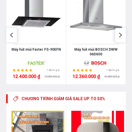
0
Máy hút mùi Faster FS-90EFN
Máy hút mùi BOSCH DWW
06D650
1 đánh giá
1 đánh giá
12.400.000 ₫
12.360.000 ₫
15.500.000 ₫
16.480.000 ₫
CHƯƠNG TRÌNH GIẢM GIÁ
SALE UP TO 50%