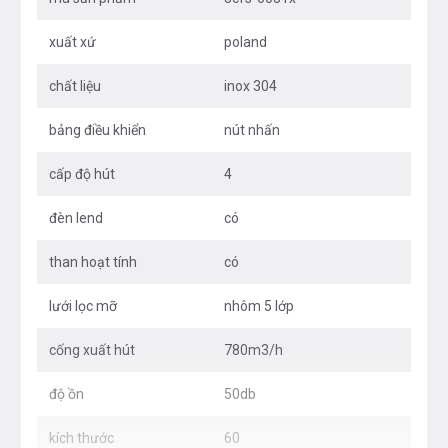
xuất xứ
poland
chất liệu
inox 304
bảng điều khiển
nút nhấn
cấp độ hút
4
đèn lend
có
than hoạt tính
có
lưới lọc mỡ
nhôm 5 lớp
cống xuất hút
780m3/h
độ ồn
50db
kích thước
60