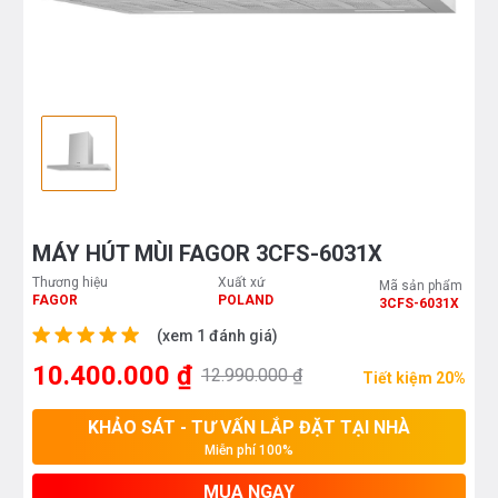
MÁY HÚT MÙI FAGOR 3CFS-6031X
Thương hiệu
Xuất xứ
Mã sản phẩm
FAGOR
POLAND
3CFS-6031X
(xem 1 đánh giá)
10.400.000 ₫
12.990.000 ₫
Tiết kiệm 20%
KHẢO SÁT - TƯ VẤN LẮP ĐẶT TẠI NHÀ
Miễn phí 100%
MUA NGAY