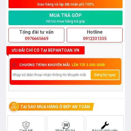
Giao hàng và lắp đặt miễn phí 100%
MUA TRẢ GÓP
Hỗ trợ mua hàng trả góp
Tổng đài tư vấn
Hotline
0976665669
0912331335
ƯU ĐÃI CHỈ CÓ TẠI BEPANTOAN.VN
CHƯƠNG TRÌNH KHUYẾN MÃI
LÊN TỚI 3.050.000Đ
Đăng ký ngay
TẠI SAO MUA HÀNG Ở BẾP AN TOÀN
Cam kết
Nhận đổi trả
Bảo trì vĩnh viễn