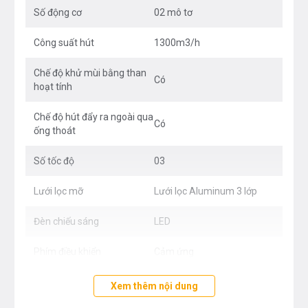
Số động cơ
02 mô tơ
Công suất hút
1300m3/h
Chế độ khử mùi bằng than
Có
hoạt tính
Chế độ hút đẩy ra ngoài qua
Có
ống thoát
Số tốc độ
03
Lưới lọc mỡ
Lưới lọc Aluminum 3 lớp
Đèn chiếu sáng
LED
Phím điều khiển
Cảm ứng
Chất liệu/ màu sắc
Inox, kính
Xem thêm nội dung