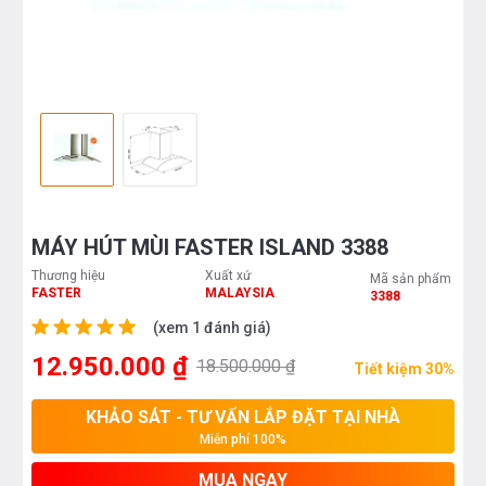
MÁY HÚT MÙI FASTER ISLAND 3388
Thương hiệu
Xuất xứ
Mã sản phẩm
FASTER
MALAYSIA
3388
(xem 1 đánh giá)
12.950.000 ₫
18.500.000 ₫
Tiết kiệm 30%
KHẢO SÁT - TƯ VẤN LẮP ĐẶT TẠI NHÀ
Miễn phí 100%
MUA NGAY