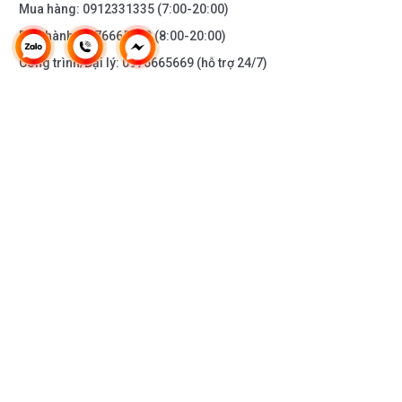
Mua hàng:
0912331335
(7:00-20:00)
Bảo hành:
0976665669
(8:00-20:00)
Công trình/Đại lý:
0976665669
(hỗ trợ 24/7)
THÔNG TIN KHÁC
DOANH NGHIỆP
DANH MỤC SẢN PHẨM
HỖ TRỢ KHÁCH HÀNG
KẾT NỐI VỚI CHÚNG TÔI