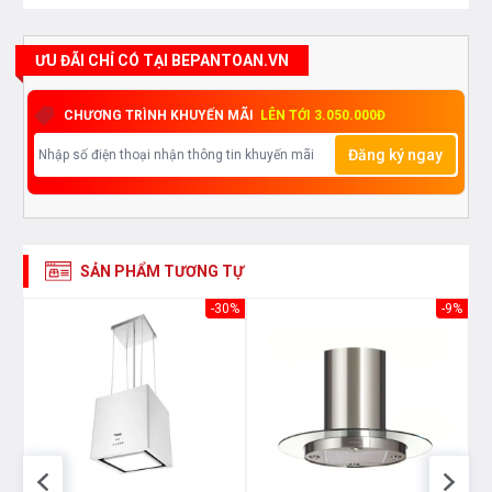
Độ ồn tối đa
<56dB
Kích thước sản phẩm
900 mm
ƯU ĐÃI CHỈ CÓ TẠI BEPANTOAN.VN
CHƯƠNG TRÌNH KHUYẾN MÃI
LÊN TỚI 3.050.000Đ
Đăng ký ngay
SẢN PHẨM TƯƠNG TỰ
26%
-30%
-9%