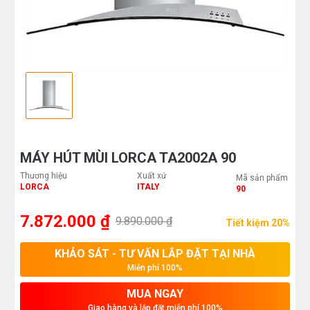
MÁY HÚT MÙI LORCA TA2002A 90
Thương hiệu
Xuất xứ
Mã sản phẩm
LORCA
ITALY
90
7.872.000 ₫
9.890.000 ₫
Tiết kiệm 20%
KHẢO SÁT - TƯ VẤN LẮP ĐẶT TẠI NHÀ
Miễn phí 100%
MUA NGAY
Giao hàng và lắp đặt miễn phí 100%