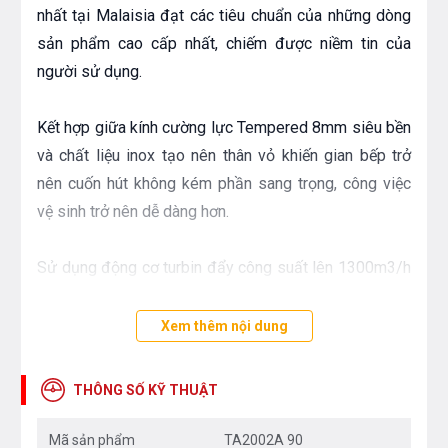
nhất tại Malaisia đạt các tiêu chuẩn của những dòng
sản phẩm cao cấp nhất, chiếm được niềm tin của
người sử dụng.
Kết hợp giữa kính cường lực Tempered 8mm siêu bền
và chất liệu inox tạo nên thân vỏ khiến gian bếp trở
nên cuốn hút không kém phần sang trọng, công việc
vệ sinh trở nên dễ dàng hơn.
Sử dụng động cơ turbin đẩy công suất lên 1300m3/h
chỉ với 48dB độ ồn bởi các cánh quạt motor của máy
được làm từ inox chống ồn.
Xem thêm nội dung
THÔNG SỐ KỸ THUẬT
Bảng điều khiển bằng các phím bấm cơ lệch một bên
khiến cho nét phá cách của máy làm bật lên không
Mã sản phẩm
TA2002A 90