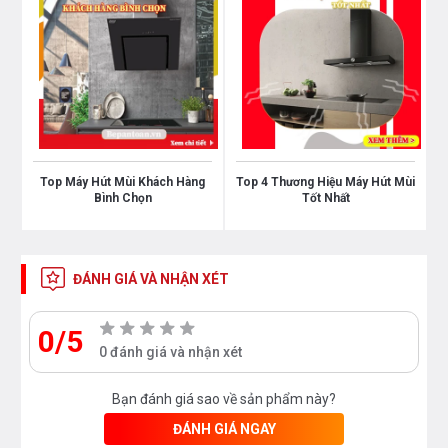
Bạn quan tâm tới sản phẩm máy hút mùi cũng như
các sản phẩm thiết bị nhà bếp và thiết bị phòng
tắm vui lòng liên hệ với chúng tôi theo
hotline
0976665669 - 0912331335
để có giá tốt nhất hoặc
trực tiếp đến địa chỉ hệ thống của Bếp an toàn để
được tư vấn tốt nhất từ các nhân viên bán hàng
Top Máy Hút Mùi Khách Hàng
Top 4 Thương Hiệu Máy Hút Mùi
của chúng tôi
Bình Chọn
Tốt Nhất
ĐÁNH GIÁ VÀ NHẬN XÉT
0/5
0 đánh giá và nhận xét
Bạn đánh giá sao về sản phẩm này?
ĐÁNH GIÁ NGAY