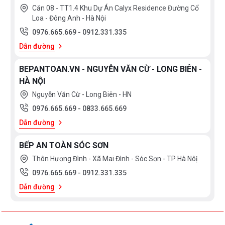
Căn 08 - TT1.4 Khu Dự Án Calyx Residence Đường Cổ
Loa - Đông Anh - Hà Nội
0976.665.669
-
0912.331.335
Dẫn đường
BEPANTOAN.VN - NGUYỄN VĂN CỪ - LONG BIÊN -
HÀ NỘI
Nguyễn Văn Cừ - Long Biên - HN
0976.665.669
-
0833.665.669
Dẫn đường
BẾP AN TOÀN SÓC SƠN
Thôn Hương Đình - Xã Mai Đình - Sóc Sơn - TP Hà Nôị
0976.665.669
-
0912.331.335
Dẫn đường