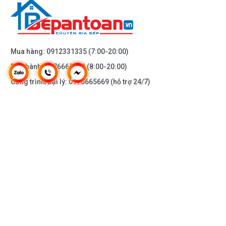
Mua hàng:
0912331335
(7:00-20:00)
Bảo hành:
0976665669
(8:00-20:00)
Công trình/Đại lý:
0976665669
(hỗ trợ 24/7)
THÔNG TIN KHÁC
DOANH NGHIỆP
DANH MỤC SẢN PHẨM
HỖ TRỢ KHÁCH HÀNG