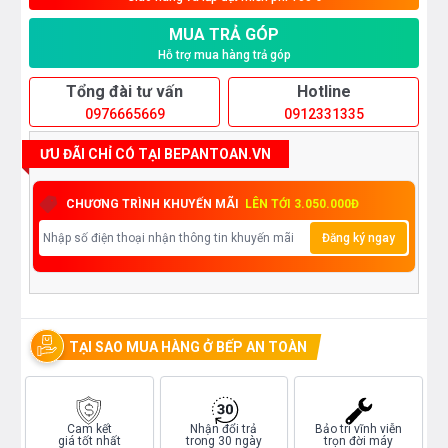
MUA TRẢ GÓP
Hỗ trợ mua hàng trả góp
Tổng đài tư vấn
Hotline
0976665669
0912331335
ƯU ĐÃI CHỈ CÓ TẠI BEPANTOAN.VN
CHƯƠNG TRÌNH KHUYẾN MÃI
LÊN TỚI 3.050.000Đ
Đăng ký ngay
TẠI SAO MUA HÀNG Ở BẾP AN TOÀN
Cam kết
Nhận đổi trả
Bảo trì vĩnh viễn
giá tốt nhất
trong 30 ngày
trọn đời máy