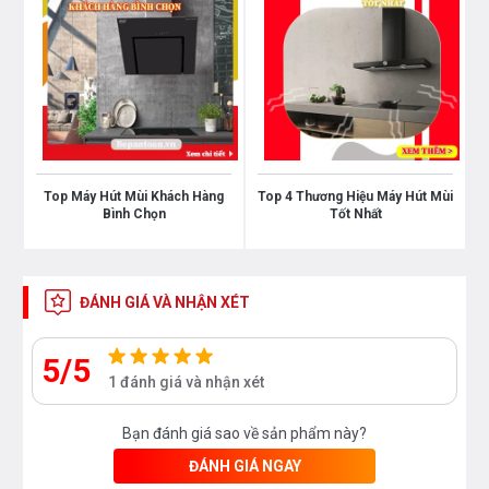
Chế độ hút khử mùi linh hoạt:
Bạn có thể lắp đặt song song và lựa chọn 1 trong 2
cách khử mùi đi kèm là hút khử trực tiếp qua ống xả φ
150 mm dẫn ra môi trường bên ngoài qua đường hoặc
lọc tuần hoàn bằng than hoạt tính.
Top Máy Hút Mùi Khách Hàng
Top 4 Thương Hiệu Máy Hút Mùi
Bình Chọn
Tốt Nhất
Lắp đặt dễ dàng:
Có thể nói, máy hút mùi ống khói Teka DS 90 với kiểu
ĐÁNH GIÁ VÀ NHẬN XÉT
dáng hiện đại, điều khiển nhanh nhạy, vừa có tính thẩm
mỹ cao. Sản phẩm có kích thước khá đa dạng là 700
5/5
và 900 mm nên phù hợp lắp đặt trong mọi gian bếp từ
1 đánh giá và nhận xét
nhỏ hẹp tới rộng rãi hoặc lắp đặt cùng tủ bếp tương
Bạn đánh giá sao về sản phẩm này?
thích
ĐÁNH GIÁ NGAY