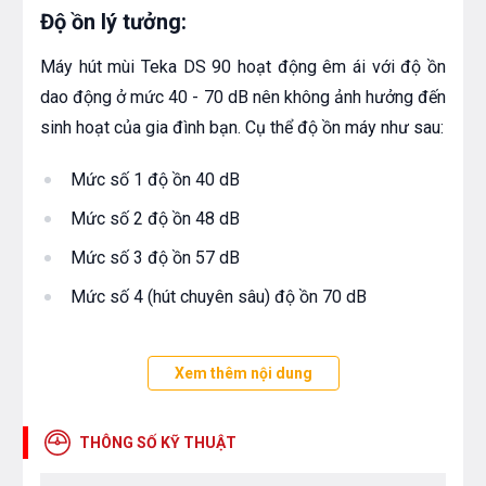
Độ ồn lý tưởng:
Máy hút mùi Teka DS 90 hoạt động êm ái với độ ồn
dao động ở mức 40 - 70 dB nên không ảnh hưởng đến
sinh hoạt của gia đình bạn. Cụ thể độ ồn máy như sau:
Mức số 1 độ ồn 40 dB
Mức số 2 độ ồn 48 dB
Mức số 3 độ ồn 57 dB
Mức số 4 (hút chuyên sâu) độ ồn 70 dB
Lưới lọc mỡ bằng kim loại:
Xem thêm nội dung
Máy hút mùi Teka DS 90
được trang bị lưới lọc nhôm
3 lớp có thể tháo lắp dễ dàng và làm sạch an toàn
THÔNG SỐ KỸ THUẬT
trong máy rửa bát. Tấm lọc nhôm này có tác dụng lọc