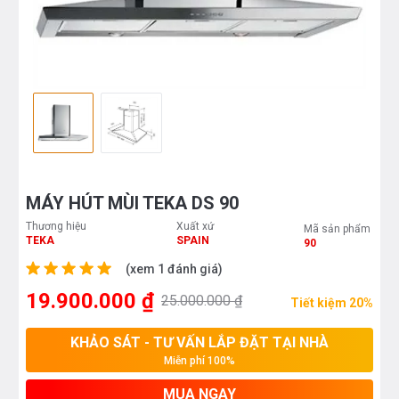
MÁY HÚT MÙI TEKA DS 90
Thương hiệu
Xuất xứ
Mã sản phẩm
TEKA
SPAIN
90
(xem 1 đánh giá)
19.900.000 ₫
25.000.000 ₫
Tiết kiệm 20%
KHẢO SÁT - TƯ VẤN LẮP ĐẶT TẠI NHÀ
Miễn phí 100%
MUA NGAY