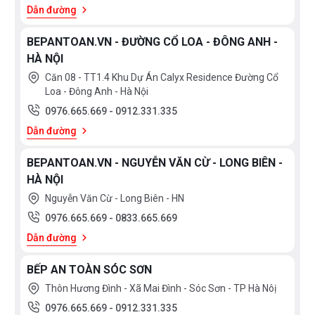
Dẫn đường
BEPANTOAN.VN - ĐƯỜNG CỔ LOA - ĐÔNG ANH -
HÀ NỘI
Căn 08 - TT1.4 Khu Dự Án Calyx Residence Đường Cổ
Loa - Đông Anh - Hà Nội
0976.665.669
-
0912.331.335
Dẫn đường
BEPANTOAN.VN - NGUYỄN VĂN CỪ - LONG BIÊN -
HÀ NỘI
Nguyễn Văn Cừ - Long Biên - HN
0976.665.669
-
0833.665.669
Dẫn đường
BẾP AN TOÀN SÓC SƠN
Thôn Hương Đình - Xã Mai Đình - Sóc Sơn - TP Hà Nôị
0976.665.669
-
0912.331.335