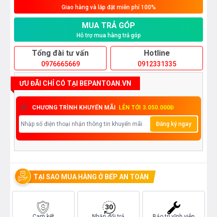
Giao hàng và lắp đặt miễn phí 100%
MUA TRẢ GÓP
Hỗ trợ mua hàng trả góp
Tổng đài tư vấn
Hotline
0976665669
0912331335
ƯU ĐÃI CHỈ CÓ TẠI BEPANTOAN.VN
CHƯƠNG TRÌNH KHUYẾN MÃI
LÊN TỚI 3.050.000Đ
Đăng ký ngay
TẠI SAO MUA HÀNG Ở BẾP AN TOÀN
Cam kết
Nhận đổi trả
Bảo trì vĩnh viễn