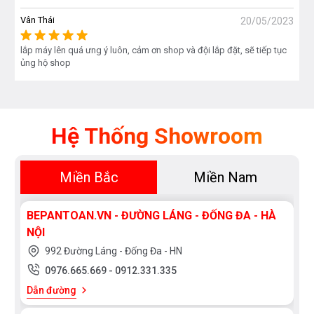
Vân Thái
20/05/2023
lắp máy lên quá ưng ý luôn, cảm ơn shop và đội lắp đặt, sẽ tiếp tục
ủng hộ shop
Bạn quan tâm tới sản phẩm máy hút mùi cũng như
các sản phẩm thiết bị nhà bếp và thiết bị phòng
tắm vui lòng liên hệ với chúng tôi theo
hotline
Hệ Thống Showroom
0976665669 - 0912331335
để có giá tốt nhất hoặc
trực tiếp đến địa chỉ hệ thống của Bếp an toàn để
được tư vấn tốt nhất từ các nhân viên bán hàng
Miền Bắc
Miền Nam
của chúng tôi
BEPANTOAN.VN - ĐƯỜNG LÁNG - ĐỐNG ĐA - HÀ
NỘI
992 Đường Láng - Đống Đa - HN
0976.665.669
-
0912.331.335
Dẫn đường