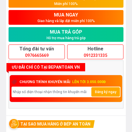
Miễn phí 100%
MUA NGAY
Giao hàng và lắp đặt miễn phí 100%
MUA TRẢ GÓP
Hỗ trợ mua hàng trả góp
Tổng đài tư vấn
Hotline
0976665669
0912331335
ƯU ĐÃI CHỈ CÓ TẠI BEPANTOAN.VN
CHƯƠNG TRÌNH KHUYẾN MÃI
LÊN TỚI 3.050.000Đ
Đăng ký ngay
TẠI SAO MUA HÀNG Ở BẾP AN TOÀN