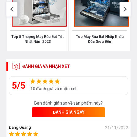
Bạn quan tâm tới những sản phẩm Máy Rửa Bát
cũng như các sản phẩm hiết bị nhà bếp và thiết bị
Top 5 Thượng Máy Rửa Bát Tốt
Top Máy Rửa Bát Nhập Khẩu
phòng tắm vui lòng liên hệ với chúng tôi theo
Nhất Năm 2023
Đức Siêu Bền
hotline 0976665669 - 0912331335 để có giá tốt
nhất hoặc tới trực tiếp địa chỉ hệ thống của Bếp an
toàn để được tư vấn tốt nhất từ các nhân viên bán
ĐÁNH GIÁ VÀ NHẬN XÉT
hàng của chúng tôi!
5/5
10 đánh giá và nhận xét
Bạn đánh giá sao về sản phẩm này?
ĐÁNH GIÁ NGAY
Đăng Quang
21/11/2022