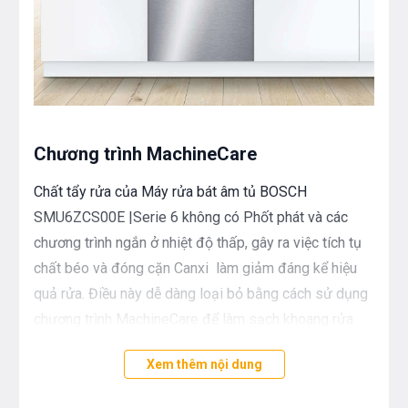
Chương trình MachineCare
Chất tẩy rửa của Máy rửa bát âm tủ BOSCH
SMU6ZCS00E |Serie 6 không có Phốt phát và các
chương trình ngắn ở nhiệt độ thấp, gây ra việc tích tụ
chất béo và đóng cặn Canxi làm giảm đáng kể hiệu
quả rửa. Điều này dễ dàng loại bỏ bằng cách sử dụng
chương trình MachineCare để làm sạch khoang rửa
của máy. Chỉ cần cho chất tẩy rửa và 1 vài giọt dấm
Xem thêm nội dung
vào máy và khởi động chương trình mà không có bát
đĩa xếp bên trong. Đèn báo chương trình nhấp nháy để