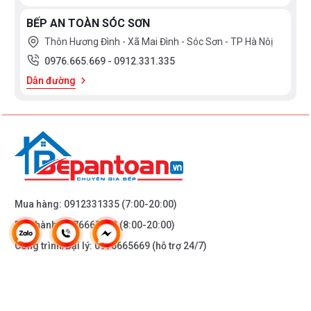
BẾP AN TOÀN SÓC SƠN
Thôn Hương Đình - Xã Mai Đình - Sóc Sơn - TP Hà Nôị
0976.665.669
-
0912.331.335
Dẫn đường
Mua hàng:
0912331335
(7:00-20:00)
Bảo hành:
0976665669
(8:00-20:00)
Công trình/Đại lý:
0976665669
(hỗ trợ 24/7)