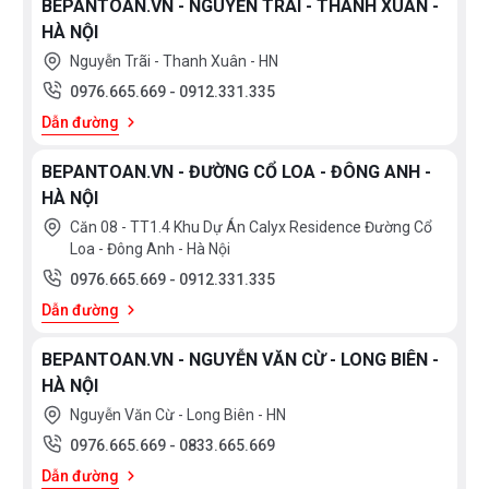
BEPANTOAN.VN - NGUYỄN TRÃI - THANH XUÂN -
HÀ NỘI
Nguyễn Trãi - Thanh Xuân - HN
0976.665.669
-
0912.331.335
Dẫn đường
BEPANTOAN.VN - ĐƯỜNG CỔ LOA - ĐÔNG ANH -
HÀ NỘI
Căn 08 - TT1.4 Khu Dự Án Calyx Residence Đường Cổ
Loa - Đông Anh - Hà Nội
0976.665.669
-
0912.331.335
Dẫn đường
BEPANTOAN.VN - NGUYỄN VĂN CỪ - LONG BIÊN -
HÀ NỘI
Nguyễn Văn Cừ - Long Biên - HN
0976.665.669
-
0833.665.669
Dẫn đường