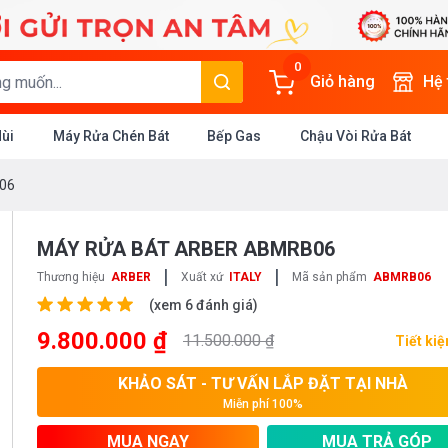
0
Giỏ hàng
Hệ
Mùi
Máy Rửa Chén Bát
Bếp Gas
Chậu Vòi Rửa Bát
B06
MÁY RỬA BÁT ARBER ABMRB06
|
|
Thương hiệu
ARBER
Xuất xứ
ITALY
Mã sản phẩm
ABMRB06
(xem 6 đánh giá)
9.800.000 ₫
11.500.000 ₫
Tiết ki
KHẢO SÁT - TƯ VẤN LẮP ĐẶT TẠI NHÀ
Miễn phí 100%
MUA NGAY
MUA TRẢ GÓP