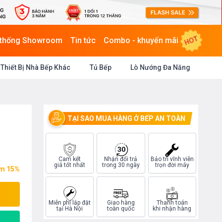
HOT
 thống Showroom
Tin tức
Combo - khuyến mãi
Thiết Bị Nhà Bếp Khác
Tủ Bếp
Lò Nướng Đa Năng
TẠI SAO MUA HÀNG Ở BẾP AN TOÀN
Cam kết
Nhận đổi trả
Bảo trì vĩnh viễn
giá tốt nhất
trong 30 ngày
trọn đời máy
ệm 15%
Miễn phí lắp đặt
Giao hàng
Thanh toán
tại Hà Nội
toàn quốc
khi nhận hàng