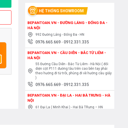
HỆ THỐNG SHOWROOM
BEPANTOAN.VN - ĐƯỜNG LÁNG - ĐỐNG ĐA -
HÀ NỘI
992 Đường Láng - Đống Đa - HN
0976.665.669
-
0912.331.335
BEPANTOAN.VN - CẦU DIỄN - BẮC TỪ LIÊM -
HÀ NỘI
55 Đường Cầu Diễn - Bắc Từ Liêm - Hà Nội ( đối
diện cột P111 đường tàu trên cao bên tay phải
theo hướng đi từ trôi, phùng đi về hướng cầu giấy
)
0976.665.669
-
0912.331.335
BEPANTOAN.VN - ĐẠI LA - HAI BÀ TRƯNG - HÀ
NỘI
61 Đại La ( Minh Khai ) - Hai Bà TRưng – HN
0976.665.669
-
0912.331.335
BEPANTOAN.VN - NGUYỄN TRÃI - THANH