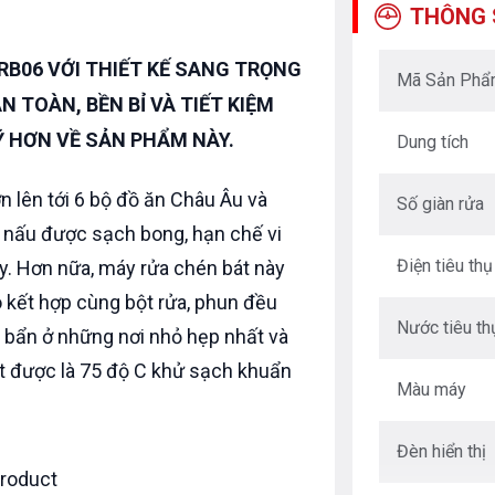
THÔNG 
RB06 VỚI THIẾT KẾ SANG TRỌNG
Mã Sản Ph
N TOÀN, BỀN BỈ VÀ TIẾT KIỆM
Ỹ HƠN VỀ SẢN PHẨM NÀY.
Dung tích
 lên tới 6 bộ đồ ăn Châu Âu và
Số giàn rửa
n nấu được sạch bong, hạn chế vi
Điện tiêu thụ
y. Hơn nữa, máy rửa chén bát này
 kết hợp cùng bột rửa, phun đều
Nước tiêu th
 bẩn ở những nơi nhỏ hẹp nhất và
t được là 75 độ C khử sạch khuẩn
Màu máy
Đèn hiển thị