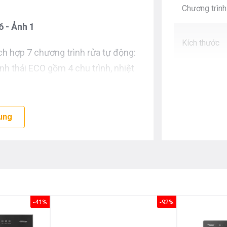
Chương trình
 - Ảnh 1
Kích thước
 hợp 7 chương trình rửa tự động:
nh thái ECO gồm 4 chu trình, nhiệt
 45; Rửa thủy tinh, sứ, inox gồm 4
 chu trình, nhiệt độ 60; Rửa nhanh
áng qua trong vòng 15 phút.
ung
 - Ảnh 2
-41%
-92%
ng trình rửa tiệt trùng và tráng
hững loại vi khuẩn mà mắt thường