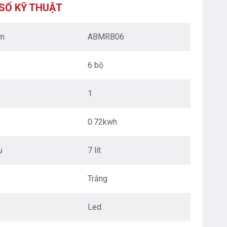
XUÂN - HÀ NỘI
SỐ KỸ THUẬT
Nguyễn Trãi - Thanh Xuân - HN
0976.665.669
-
0912.331.335
ẩm
ABMRB06
BEPANTOAN.VN - ĐƯỜNG CỔ LOA - ĐÔNG ANH
- HÀ NỘI
6 bộ
Căn 08 - TT1.4 Khu Dự Án Calyx Residence
Đường Cổ Loa - Đông Anh - Hà Nội
0976.665.669
-
0912.331.335
1
BEPANTOAN.VN - NGUYỄN VĂN CỪ - LONG
BIÊN - HÀ NỘI
0.72kwh
Nguyễn Văn Cừ - Long Biên - HN
0976.665.669
-
0833.665.669
ụ
7 lít
BEPANTOAN.VN - QUẬN TÂN BÌNH - TP HCM
Hoàng Văn Thụ - Phường 4 - Quân Tân Bình - TP
Trắng
HCM
0912331335
-
0976665669
Led
BẾP AN TOÀN SÓC SƠN
Thôn Hương Đình - Xã Mai Đình - Sóc Sơn - TP Hà