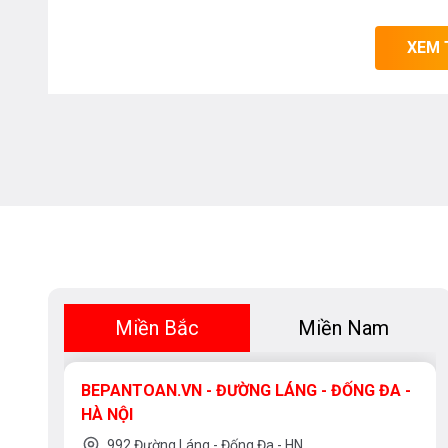
XEM 
Miền Bắc
Miền Nam
BEPANTOAN.VN - ĐƯỜNG LÁNG - ĐỐNG ĐA -
HÀ NỘI
992 Đường Láng - Đống Đa - HN