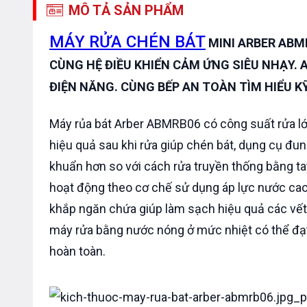
MÔ TẢ SẢN PHẨM
MÁY RỬA CHÉN BÁT
MINI ARBER ABM
CÙNG HỆ ĐIỀU KHIỂN CẢM ỨNG SIÊU NHẠY. A
ĐIỆN NĂNG. CÙNG BẾP AN TOÀN TÌM HIỂU K
Máy rủa bát Arber ABMRB06 có công suất rửa lớn
hiệu quả sau khi rửa giúp chén bát, dụng cụ đu
khuẩn hơn so với cách rửa truyền thống bằng ta
hoạt động theo cơ chế sử dụng áp lực nước cao
khắp ngăn chứa giúp làm sạch hiệu quả các vết
máy rửa bằng nước nóng ở mức nhiệt có thể đạ
hoàn toàn.