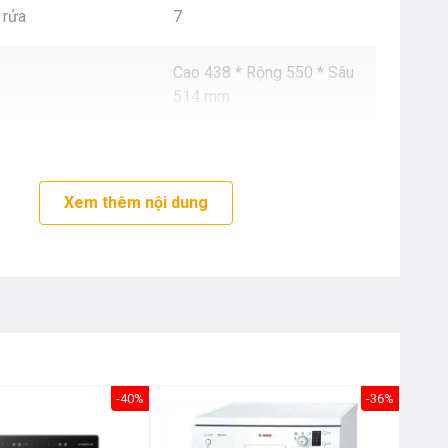
Nôị
 rửa
7
0976.665.669
-
0912.331.335
Cao 438 * Rộng 550 * Sâu
514 mm
Xem thêm nội dung
-40%
-36%