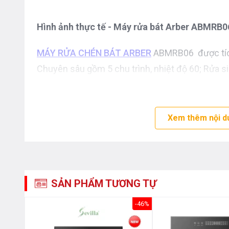
Hình ảnh thực tế - Máy rửa bát Arber ABMRB06
MÁY RỬA CHÉN BÁT ARBER
ABMRB06 được tích
Chuyên sâu gồm 5 chu trình, nhiệt độ 60; Rửa si
độ 45; Rửa tăng cường gồm 4 chu trình, nhiệt độ
chu trình, nhiệt độ 40; Rửa nhanh 90 phút gồm 2
gồm 2 chu trình, nhiệt độ 40 và chương trình tr
Xem thêm nội d
SẢN PHẨM TƯƠNG TỰ
Hình ảnh thực tế - Máy rửa bát Arber ABMRB06
-70%
-46%
Bên cạnh đó, Máy rủa bát Arber ABMRB06 có chươ
sấy ở nhiệt độ cao (70-75 độ C) giúp loại bỏ n