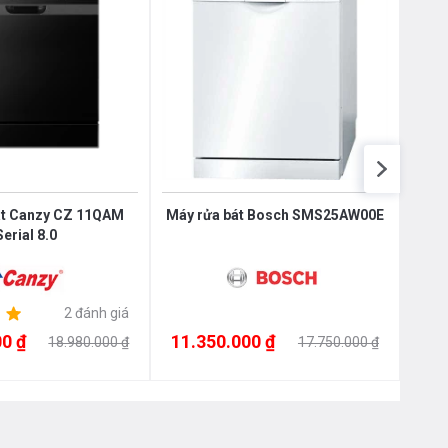
át Canzy CZ 11QAM
Máy rửa bát Bosch SMS25AW00E
Máy
Serial 8.0
2 đánh giá
0 ₫
11.350.000 ₫
11.
18.980.000 ₫
17.750.000 ₫