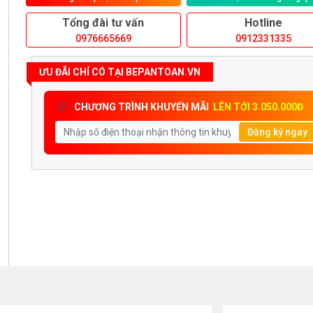
Tổng đài tư vấn
Hotline
0976665669
0912331335
ƯU ĐÃI CHỈ CÓ TẠI BEPANTOAN.VN
CHƯƠNG TRÌNH KHUYẾN MÃI
LÊN TỚI 3.050.000Đ
Đăng ký ngay