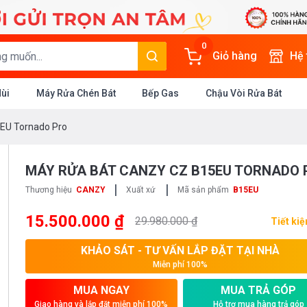
0
Giỏ hàng
Hệ
Mùi
Máy Rửa Chén Bát
Bếp Gas
Chậu Vòi Rửa Bát
EU Tornado Pro
MÁY RỬA BÁT CANZY CZ B15EU TORNADO 
|
|
Thương hiệu
CANZY
Xuất xứ
Mã sản phẩm
B15EU
15.500.000 ₫
29.980.000 ₫
Tiết ki
KHẢO SÁT - TƯ VẤN LẮP ĐẶT TẠI NHÀ
Miễn phí 100%
MUA NGAY
MUA TRẢ GÓP
Giao hàng và lắp đặt miễn phí 100%
Hỗ trợ mua hàng trả góp