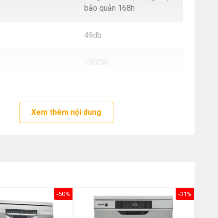
Nôị
bảo quản 168h
0976.665.669
-
0912.331.335
49db
1900W
áy ( Cx S x R )
845x 600x 598mm
Xem thêm nội dung
-50%
-31%