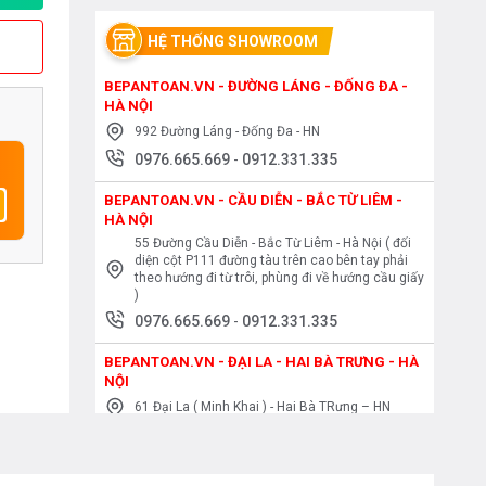
HỆ THỐNG SHOWROOM
BEPANTOAN.VN - ĐƯỜNG LÁNG - ĐỐNG ĐA -
HÀ NỘI
992 Đường Láng - Đống Đa - HN
0976.665.669
-
0912.331.335
BEPANTOAN.VN - CẦU DIỄN - BẮC TỪ LIÊM -
HÀ NỘI
55 Đường Cầu Diễn - Bắc Từ Liêm - Hà Nội ( đối
diện cột P111 đường tàu trên cao bên tay phải
theo hướng đi từ trôi, phùng đi về hướng cầu giấy
)
0976.665.669
-
0912.331.335
BEPANTOAN.VN - ĐẠI LA - HAI BÀ TRƯNG - HÀ
NỘI
61 Đại La ( Minh Khai ) - Hai Bà TRưng – HN
0976.665.669
-
0912.331.335
BEPANTOAN.VN - NGUYỄN TRÃI - THANH