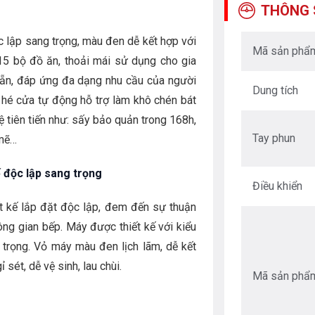
THÔNG 
c lập sang trọng, màu đen dễ kết hợp với
Mã sản phẩ
 15 bộ đồ ăn, thoải mái sử dụng cho gia
 sẵn, đáp ứng đa dạng nhu cầu của người
Dung tích
 hé cửa tự động hỗ trợ làm khô chén bát
ệ tiên tiến như: sấy bảo quản trong 168h,
Tay phun
 mẽ…
 độc lập sang trọng
Điều khiển
t kế lắp đặt độc lập, đem đến sự thuận
hông gian bếp. Máy được thiết kế với kiểu
trọng. Vỏ máy màu đen lịch lãm, dễ kết
ỉ sét, dễ vệ sinh, lau chùi.
Mã sản phẩ