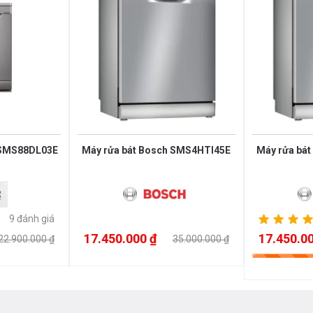
g bị đa dạng chương trình rửa tự động,
ới khối lượng, độ bẩn của bát đĩa cũng
r SMS88DL03E
Máy rửa bát Bosch SMS4HTI45E
Máy rửa bá
ới
9 đánh giá
17.450.000 ₫
17.450.00
22.900.000 ₫
35.000.000 ₫