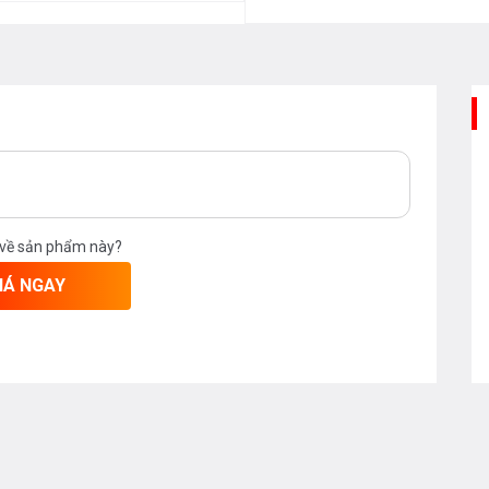
 công nghệ sấy khô khí nóng PTC cung
 hiệu quả sau khi rửa mà không cần phải
 về sản phẩm này?
IÁ NGAY
thúc chu trình rửa, giúp thoát hơi ẩm bên
kiệm năng lượng, đặc biệt là ngăn mùi hôi,