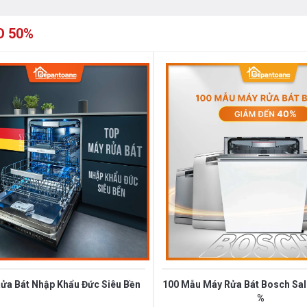
O 50%
 trung bình
nhiên
ửa Bát Nhập Khẩu Đức Siêu Bền
100 Mẫu Máy Rửa Bát Bosch Sale
%