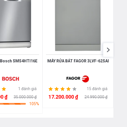
t Bosch SMS4HTI16E
MÁY RỬA BÁT FAGOR 3LVF-62SAI
Má
1 đánh giá
15 đánh giá
0 ₫
17.200.000 ₫
17.
35.000.000 ₫
24.990.000 ₫
105%