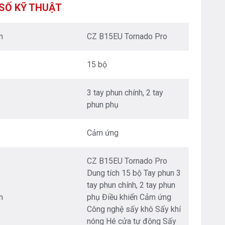
XUÂN - HÀ NỘI
SỐ KỸ THUẬT
Nguyễn Trãi - Thanh Xuân - HN
0976.665.669
-
0912.331.335
m
CZ B15EU Tornado Pro
BEPANTOAN.VN - ĐƯỜNG CỔ LOA - ĐÔNG ANH
- HÀ NỘI
15 bộ
Căn 08 - TT1.4 Khu Dự Án Calyx Residence
Đường Cổ Loa - Đông Anh - Hà Nội
0976.665.669
-
0912.331.335
3 tay phun chính, 2 tay
phun phụ
BEPANTOAN.VN - NGUYỄN VĂN CỪ - LONG
BIÊN - HÀ NỘI
Nguyễn Văn Cừ - Long Biên - HN
Cảm ứng
0976.665.669
-
0833.665.669
BEPANTOAN.VN - QUẬN TÂN BÌNH - TP HCM
CZ B15EU Tornado Pro
Hoàng Văn Thụ - Phường 4 - Quân Tân Bình - TP
Dung tích 15 bộ Tay phun 3
HCM
tay phun chính, 2 tay phun
0912331335
-
0976665669
m
phụ Điều khiển Cảm ứng
Công nghệ sấy khô Sấy khí
BẾP AN TOÀN SÓC SƠN
Thôn Hương Đình - Xã Mai Đình - Sóc Sơn - TP Hà
nóng Hé cửa tự động Sấy