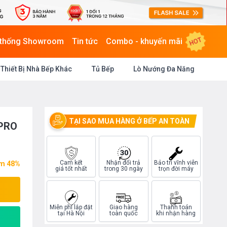
HOT
 thống Showroom
Tin tức
Combo - khuyến mãi
Thiết Bị Nhà Bếp Khác
Tủ Bếp
Lò Nướng Đa Năng
TẠI SAO MUA HÀNG Ở BẾP AN TOÀN
PRO
Cam kết
Nhận đổi trả
Bảo trì vĩnh viễn
ệm 48%
giá tốt nhất
trong 30 ngày
trọn đời máy
Miễn phí lắp đặt
Giao hàng
Thanh toán
tại Hà Nội
toàn quốc
khi nhận hàng