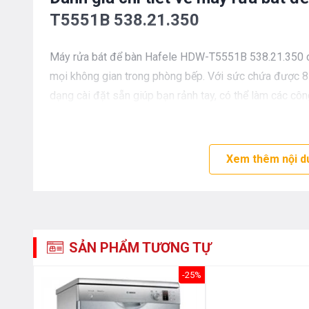
T5551B 538.21.350
Máy rửa bát để bàn Hafele HDW-T5551B 538.21.350 có
mọi không gian trong phòng bếp. Với sức chứa được 8 
dạng cài đặt sẵn giúp bạn rảnh tay, có thể làm các côn
Xem thêm nội d
SẢN PHẨM TƯƠNG TỰ
-32%
-25%