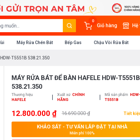
0
Giỏ hàng
Hệ
Mùi
Máy Rửa Chén Bát
Bếp Gas
Chậu Vòi Rửa Bát
e HDW-T5551B 538.21.350
MÁY RỬA BÁT ĐỂ BÀN HAFELE HDW-T5551B
538.21.350
Thương hiệu
Xuất xứ
CHÍNH
Mã sản phẩm
HDW
|
|
HAFELE
HÃNG
T5551B
12.800.000 ₫
16.690.000 ₫
Tiết ki
KHẢO SÁT - TƯ VẤN LẮP ĐẶT TẠI NHÀ
Miễn phí 100%