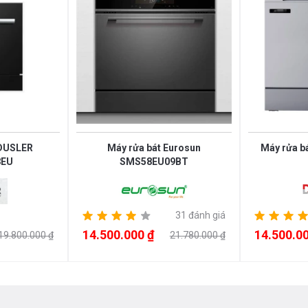
DUSLER
Máy rửa bát Eurosun
Máy rửa b
8EU
SMS58EU09BT
31 đánh giá
nh rửa đa dạng ở bảng điều khiển để
14.500.000 ₫
14.500.00
19.800.000 ₫
21.780.000 ₫