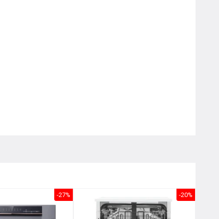
Nôị
0976.665.669
-
0912.331.335
-27%
-20%