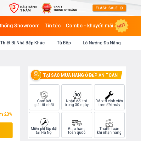
HOT
 thống Showroom
Tin tức
Combo - khuyến mãi
Thiết Bị Nhà Bếp Khác
Tủ Bếp
Lò Nướng Đa Năng
TẠI SAO MUA HÀNG Ở BẾP AN TOÀN
-
Cam kết
Nhận đổi trả
Bảo trì vĩnh viễn
giá tốt nhất
trong 30 ngày
trọn đời máy
ệm 23%
Miễn phí lắp đặt
Giao hàng
Thanh toán
tại Hà Nội
toàn quốc
khi nhận hàng