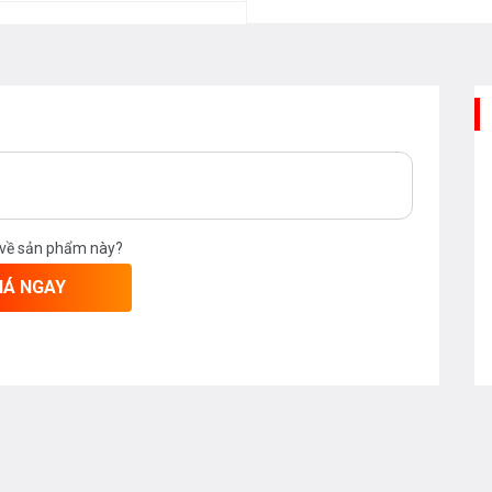
 về sản phẩm này?
IÁ NGAY
bằng đèn UV diệt khuẩn giúp tăng cường