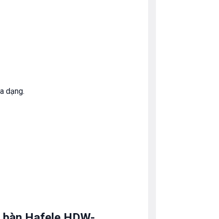
a dạng.
để bàn Hafele HDW-