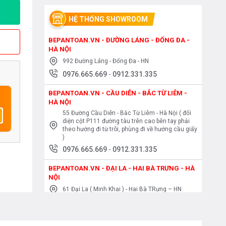
HỆ THỐNG SHOWROOM
BEPANTOAN.VN - ĐƯỜNG LÁNG - ĐỐNG ĐA -
HÀ NỘI
992 Đường Láng - Đống Đa - HN
0976.665.669
-
0912.331.335
BEPANTOAN.VN - CẦU DIỄN - BẮC TỪ LIÊM -
HÀ NỘI
55 Đường Cầu Diễn - Bắc Từ Liêm - Hà Nội ( đối
diện cột P111 đường tàu trên cao bên tay phải
theo hướng đi từ trôi, phùng đi về hướng cầu giấy
)
0976.665.669
-
0912.331.335
BEPANTOAN.VN - ĐẠI LA - HAI BÀ TRƯNG - HÀ
NỘI
61 Đại La ( Minh Khai ) - Hai Bà TRưng – HN
0976.665.669
-
0912.331.335
BEPANTOAN.VN - NGUYỄN TRÃI - THANH