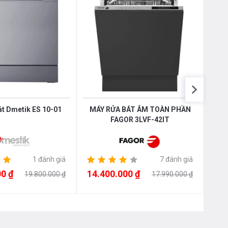
át Dmetik ES 10-01
MÁY RỬA BÁT ÂM TOÀN PHẦN
Máy 
FAGOR 3LVF-42IT
1 đánh giá
7 đánh giá
0 ₫
14.400.000 ₫
14.
19.800.000 ₫
17.990.000 ₫