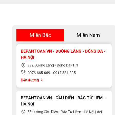
Máy rửa bát Hafele này có nhãn tiết kiệm năng lượng A
hưởng giấc ngủ ngon.
Miền Bắc
Miền Nam
BEPANTOAN.VN - ĐƯỜNG LÁNG - ĐỐNG ĐA -
HÀ NỘI
992 Đường Láng - Đống Đa - HN
0976.665.669
-
0912.331.335
Dẫn đường
BEPANTOAN.VN - CẦU DIỄN - BẮC TỪ LIÊM -
HÀ NỘI
55 Đường Cầu Diễn - Bắc Từ Liêm - Hà Nội ( đối