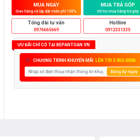
MUA NGAY
MUA TRẢ GÓP
Giao hàng và lắp đặt miễn phí 100%
Hỗ trợ mua hàng trả góp
Tổng đài tư vấn
Hotline
0976665669
0912331335
ƯU ĐÃI CHỈ CÓ TẠI BEPANTOAN.VN
CHƯƠNG TRÌNH KHUYẾN MÃI
LÊN TỚI 3.050.000Đ
Đăng ký ngay