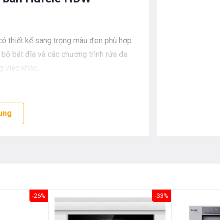
 thiết kế sang trọng màu đen phù hợp
bộ bát đĩa và các chương trình rửa đa
g việc khác.
ung
-26%
-33%