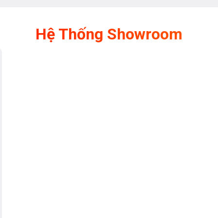
+ cùng độ ồn tối thiểu 49dB giúp tận
Hệ Thống Showroom