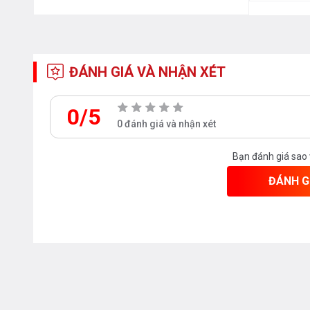
ĐÁNH GIÁ VÀ NHẬN XÉT
0/5
0 đánh giá và nhận xét
Bạn đánh giá sao
ĐÁNH G
Diệt khuẩn
Sau khi rửa xong, máy có thể lưu trữ chén đĩa 72 giờ 
bảo vệ sức khỏe cho gia đình.
Hiêu suất cao