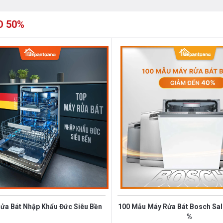
O 50%
dùng quạt sấy khí nóng hiệu suất cao,
ửa Bát Nhập Khẩu Đức Siêu Bền
100 Mẫu Máy Rửa Bát Bosch Sale
%