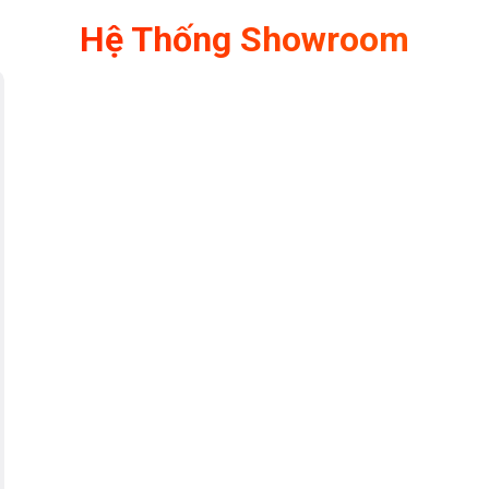
Hệ Thống Showroom
ạn cũng có thể được điều khiển bằng giọng
có khả dụng trong ứng dụng Alexa cho quốc
tương ứng để thiết lập kết nối giữa Amazon
ị gia đình của bạn.