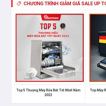
CHƯƠNG TRÌNH GIẢM GIÁ
SALE UP T
Đôi khi không dễ dàng để tìm được vị trí thích hợp cho
cồng kềnh. Giỏ thứ ba được thiết kế đặc biệt, nằm 
SMS4HDW52E, cung cấp thêm không gian cho những món 
chuyển được, nó cũng tăng khả năng chịu tải của giỏ bên d
cách thuận tiện nhất. Giỏ thứ ba mở ra một số tùy chọn t
nhỏ.
Top 5 Thượng Máy Rửa Bát Tốt Nhất Năm
Top Máy R
2023