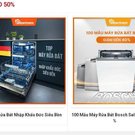
O 50%
 các dụng cụ nhà bếp nhỏ hơn hoặc bát đĩa
ở phía trên của Máy Rửa Chén Bát Bosch
khó bảo quản. Với giá để bày có thể di
ưới, nơi có thể đặt các ly rượu thân dài một
ải mới, đặc biệt là đối với đồ dùng nhà bếp
ửa Bát Nhập Khẩu Đức Siêu Bền
100 Mẫu Máy Rửa Bát Bosch Sale
%