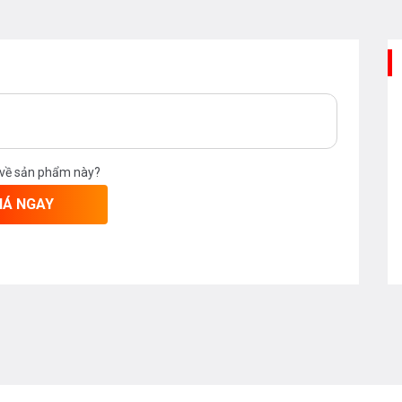
 về sản phẩm này?
Chén Bát Bosch SMS4HDW52E Độc Lập Serie 4
IÁ NGAY
oạt động này vẫn đủ yên tĩnh để gia đình
ử lý công việc.
trong chương trình Im lặng. Với chương
 tự động được giảm xuống mức tiếng ồn thấp
C được điều chỉnh đặc biệt giúp giảm áp lực