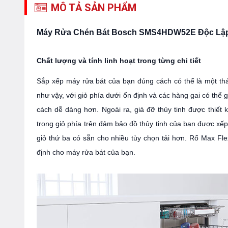
MÔ TẢ SẢN PHẨM
Máy Rửa Chén Bát Bosch SMS4HDW52E Độc Lập S
Chất lượng và tính linh hoạt trong từng chi tiết
Sắp xếp máy rửa bát của bạn đúng cách có thể là một thá
như vậy, với giỏ phía dưới ổn định và các hàng gai có thể 
cách dễ dàng hơn. Ngoài ra, giá đỡ thủy tinh được thiết 
trong giỏ phía trên đảm bảo đồ thủy tinh của bạn được x
giỏ thứ ba có sẵn cho nhiều tùy chọn tải hơn. Rổ Max Fle
định cho máy rửa bát của bạn.