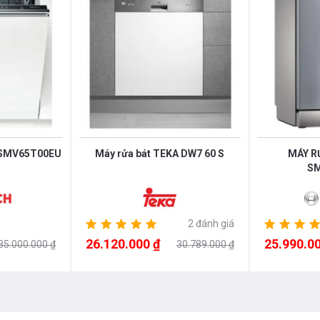
 SMV65T00EU
Máy rửa bát TEKA DW7 60 S
MÁY R
SM
2 đánh giá
26.120.000 ₫
25.990.00
35.000.000 ₫
30.789.000 ₫