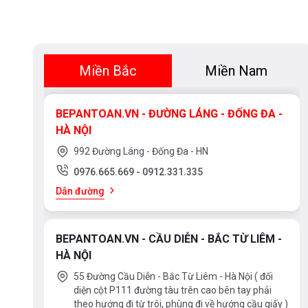
Máy rửa bát của bạn lắng nghe bạn
Nhờ quan hệ đối tác với Amazon Alexa, máy rửa bát của b
Miền Bắc
Miền Nam
nói. Tìm hiểu xem chức năng “Home Connect” tương ứng 
gia và ngôn ngữ của bạn hay không. Kích hoạt chức năng 
BEPANTOAN.VN - ĐƯỜNG LÁNG - ĐỐNG ĐA -
Alexa với Máy Rửa Chén Bát Bosch SMS4HDW52E và thiết b
HÀ NỘI
992 Đường Láng - Đống Đa - HN
0976.665.669
-
0912.331.335
Dẫn đường
BEPANTOAN.VN - CẦU DIỄN - BẮC TỪ LIÊM -
HÀ NỘI
55 Đường Cầu Diễn - Bắc Từ Liêm - Hà Nội ( đối
diện cột P111 đường tàu trên cao bên tay phải
theo hướng đi từ trôi, phùng đi về hướng cầu giấy )