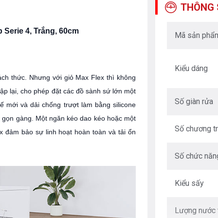
THÔNG 
erie 4, Trắng, 60cm
Mã sản phẩ
Kiểu dáng
ch thức. Nhưng với giỏ Max Flex thì không
gập lại, cho phép đặt các đồ sành sứ lớn một
Số giàn rửa
kế mới và dải chống trượt làm bằng silicone
ếp gọn gàng. Một ngăn kéo dao kéo hoặc một
Số chương tr
x đảm bảo sự linh hoạt hoàn toàn và tải ổn
Số chức năn
Kiểu sấy
Lượng nước t