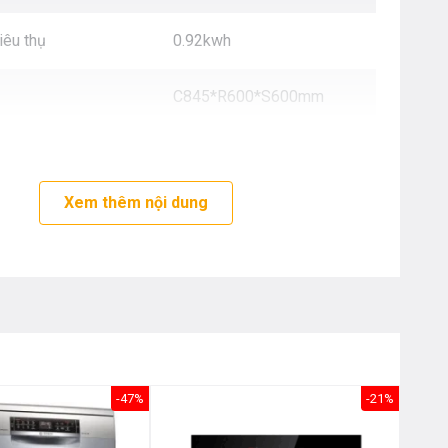
Nôị
0976.665.669
-
0912.331.335
iêu thụ
0.92kwh
C845*R600*S600mm
Xem thêm nội dung
-47%
-21%