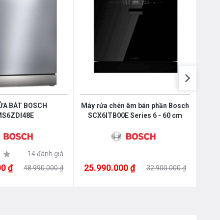
ỬA BÁT BOSCH
Máy rửa chén âm bán phần Bosch
S6ZDI48E
SCX6ITB00E Series 6 - 60 cm
14 đánh giá
0 ₫
25.990.000 ₫
25.
48.990.000 ₫
32.900.000 ₫