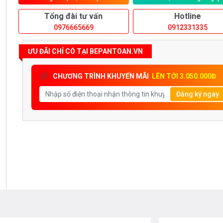
Tổng đài tư vấn
Hotline
0976665669
0912331335
ƯU ĐÃI CHỈ CÓ TẠI BEPANTOAN.VN
CHƯƠNG TRÌNH KHUYẾN MÃI
LÊN TỚI 3.050.000Đ
Đăng ký ngay