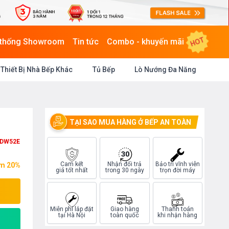
HOT
 thống Showroom
Tin tức
Combo - khuyến mãi
Thiết Bị Nhà Bếp Khác
Tủ Bếp
Lò Nướng Đa Năng
TẠI SAO MUA HÀNG Ở BẾP AN TOÀN
DW52E
Cam kết
Nhận đổi trả
Bảo trì vĩnh viễn
ệm 20%
giá tốt nhất
trong 30 ngày
trọn đời máy
Miễn phí lắp đặt
Giao hàng
Thanh toán
tại Hà Nội
toàn quốc
khi nhận hàng