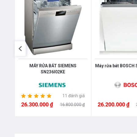
MÁY RỬA BÁT SIEMENS
Máy rửa bát BOSCH
SN236I02KE
11 đánh giá
26.300.000 ₫
26.200.000 ₫
00 ₫
16.800.000 ₫
Thêm không gian cho các dụng cụ nhà bếp nhỏ