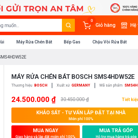
0
Giỏ hàng
Hệ
Mùi
Máy Rửa Chén Bát
Bếp Gas
Chậu Vòi Rửa Bát
h SMS4HDW52E
MÁY RỬA CHÉN BÁT BOSCH SMS4HDW52E
|
|
Thương hiệu
BOSCH
Xuất xứ
GERMANY
Mã sản phẩm
SMS4H
24.500.000 ₫
30.450.000 ₫
Tiết ki
KHẢO SÁT - TƯ VẤN LẮP ĐẶT TẠI NHÀ
Miễn phí 100%
MUA NGAY
MUA TRẢ GÓP
Giao hàng và lắp đặt miễn phí 100%
Hỗ trợ mua hàng trả góp