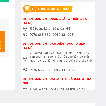
HỆ THỐNG SHOWROOM
BEPANTOAN.VN - ĐƯỜNG LÁNG - ĐỐNG ĐA -
HÀ NỘI
992 Đường Láng - Đống Đa - HN
0976.665.669
-
0912.331.335
BEPANTOAN.VN - CẦU DIỄN - BẮC TỪ LIÊM -
HÀ NỘI
55 Đường Cầu Diễn - Bắc Từ Liêm - Hà Nội ( đối
diện cột P111 đường tàu trên cao bên tay phải
theo hướng đi từ trôi, phùng đi về hướng cầu giấy
)
0976.665.669
-
0912.331.335
BEPANTOAN.VN - ĐẠI LA - HAI BÀ TRƯNG - HÀ
NỘI
61 Đại La ( Minh Khai ) - Hai Bà TRưng – HN
0976.665.669
-
0912.331.335
BEPANTOAN.VN - NGUYỄN TRÃI - THANH