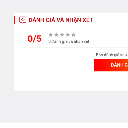
ĐÁNH GIÁ VÀ NHẬN XÉT
0/5
0 đánh giá và nhận xét
Silence Plus 44dB, cực yên tĩnh
Bạn đánh giá sao
Khi bạn kích hoạt chương trình Silence Plus, Máy Rửa 
ĐÁNH G
sẽ hoạt động ở mức âm lượng 44dB. Với mức âm lượng h
bạn ngon giấc, trong khi chiếc máy rửa bát vẫn hoạt động x
Chương trình im lặng
Máy Rửa Bát Bosch SMS4HDW52E của bạn chạy êm nhất 
trình này, tiếng ồn hoạt động của máy rửa bát của bạn sẽ
nhất có thể. Độ ồn này đạt được nhờ chương trình Eco 50°
phun trong giai đoạn làm sạch và kéo dài thời gian chạy.