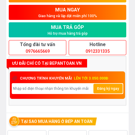
MUA NGAY
Giao hàng và lắp đặt miễn phí 100%
MUA TRẢ GÓP
Hỗ trợ mua hàng trả góp
Tổng đài tư vấn
Hotline
0976665669
0912331335
ƯU ĐÃI CHỈ CÓ TẠI BEPANTOAN.VN
CHƯƠNG TRÌNH KHUYẾN MÃI
LÊN TỚI 3.050.000Đ
Đăng ký ngay
TẠI SAO MUA HÀNG Ở BẾP AN TOÀN