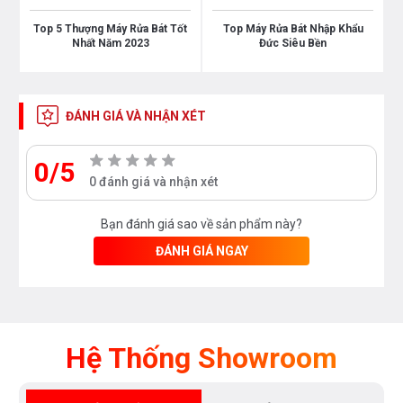
Có
Top 5 Thượng Máy Rửa Bát Tốt
Top Máy Rửa Bát Nhập Khẩu
Nhất Năm 2023
Đức Siêu Bền
Kích thước sản phẩm
ĐÁNH GIÁ VÀ NHẬN XÉT
Kích thước
845x600x600mm
0/5
0 đánh giá và nhận xét
Chiều cao hộc tủ tối đa
Bạn đánh giá sao về sản phẩm này?
845 mm
ĐÁNH GIÁ NGAY
Chiều rộng hộc tủ tối đa
600 mm
Chiều cao nắp
Hệ Thống Showroom
30 mm