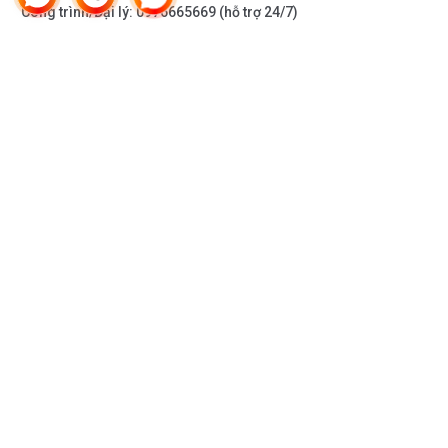
Tự vệ sinh
Công trình/Đại lý:
0976665669
(hỗ trợ 24/7)
Khay Vario Drawer
Hệ thống khay
THÔNG TIN KHÁC
Vario Drawer
DOANH NGHIỆP
Ray trượt êm khay giữa
DANH MỤC SẢN PHẨM
Cao su chống trượt ở khay giữa
2 giá lật ở khay giữa
HỖ TRỢ KHÁCH HÀNG
2 vị trí để ly chén ở khay giữa
KẾT NỐI VỚI CHÚNG TÔI
Home Connect qua wifi
Hiển thị và điều khiển