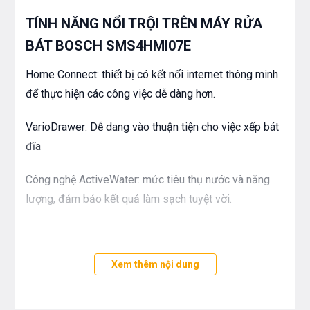
TÍNH NĂNG NỔI TRỘI TRÊN
MÁY RỬA
BÁT BOSCH SMS4HMI07E
Home Connect: thiết bị có kết nối internet thông minh
để thực hiện các công việc dễ dàng hơn.
VarioDrawer: Dễ dang vào thuận tiện cho việc xếp bát
đĩa
Công nghệ ActiveWater: mức tiêu thụ nước và năng
lượng, đảm bảo kết quả làm sạch tuyệt vời.
Xem thêm nội dung
THÔNG SỐ KỸ THUẬT CỦA
MÁY RỬA
BÁT BOSCH SMS4HMI07E