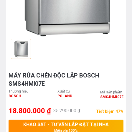
MÁY RỬA CHÉN ĐỘC LẬP BOSCH
SMS4HMI07E
Thương hiệu
Xuất xứ
Mã sản phẩm
BOSCH
POLAND
SMS4HMI07E
18.800.000 ₫
35.290.000 ₫
Tiết kiệm 47%
KHẢO SÁT - TƯ VẤN LẮP ĐẶT TẠI NHÀ
Miễn phí 100%