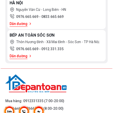
HÀ NỘI
Độ ồn yên lượng: NI
Nguyễn Văn Cừ - Long Biên - HN
0976.665.669
-
0833.665.669
6 chương trình rửa: Tự động 45-65ºC, Ti
Dẫn đường
Chương trình và tính
Rửa mạnh 70ºC, Nhanh 65ºC, Nhanh 6
năng
BẾP AN TOÀN SÓC SƠN
Thôn Hương Đình - Xã Mai Đình - Sóc Sơn - TP Hà Nôị
4 tùy chọn: Sấy thêm, nửa tải, Tăng tốc 
0976.665.669
-
0912.331.335
thoại
Dẫn đường
yên lặng điều chỉnh qua app
Sấy trao đổi nhiệt
Công nghệ và cảm
biến
Mua hàng:
0912331335
(7:00-20:00)
Tự phân phối viên rửa dosing assistant
Bảo hành:
0976665669
(8:00-20:00)