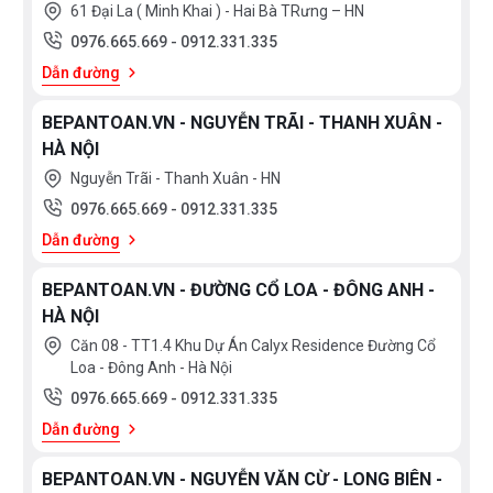
61 Đại La ( Minh Khai ) - Hai Bà TRưng – HN
Home Connect
0976.665.669
-
0912.331.335
Kết nối
Dẫn đường
Có
BEPANTOAN.VN - NGUYỄN TRÃI - THANH XUÂN -
AquaStop
HÀ NỘI
An toàn
Nguyễn Trãi - Thanh Xuân - HN
Có
0976.665.669
-
0912.331.335
Dẫn đường
BEPANTOAN.VN - ĐƯỜNG CỔ LOA - ĐÔNG ANH -
HÀ NỘI
Nhãn năng lượng: V
Hoạt động và tiêu thụ
Căn 08 - TT1.4 Khu Dự Án Calyx Residence Đường Cổ
năng lượng
Loa - Đông Anh - Hà Nội
0976.665.669
-
0912.331.335
Dung tích: 14 bộ
Dẫn đường
Độ ồn: 42 dB
BEPANTOAN.VN - NGUYỄN VĂN CỪ - LONG BIÊN -