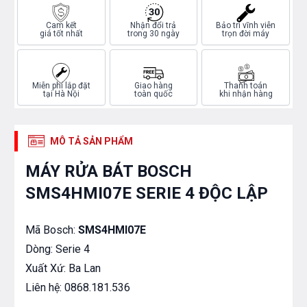
Cam kết
Nhận đổi trả
Bảo trì vĩnh viễn
giá tốt nhất
trong 30 ngày
trọn đời máy
Miễn phí lắp đặt
Giao hàng
Thanh toán
tại Hà Nội
toàn quốc
khi nhận hàng
MÔ TẢ SẢN PHẨM
MÁY RỬA BÁT BOSCH
SMS4HMI07E SERIE 4 ĐỘC LẬP
Mã Bosch:
SMS4HMI07E
Dòng: Serie 4
Xuất Xứ: Ba Lan
Liên hệ: 0868.181.536