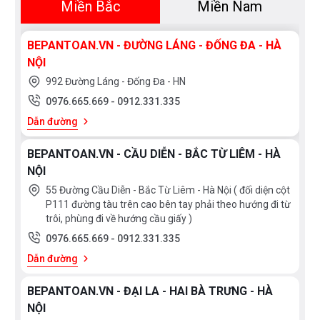
Miền Bắc
Miền Nam
BEPANTOAN.VN - ĐƯỜNG LÁNG - ĐỐNG ĐA - HÀ
Cảnh báo
NỘI
Trang bị
992 Đường Láng - Đống Đa - HN
Âm báo kết thúc, Thời gian còn lại, Kết 
0976.665.669
-
0912.331.335
TimeLight
Dẫn đường
Không
BEPANTOAN.VN - CẦU DIỄN - BẮC TỪ LIÊM - HÀ
NỘI
EmotionLight
55 Đường Cầu Diễn - Bắc Từ Liêm - Hà Nội ( đối diện cột
Không
P111 đường tàu trên cao bên tay phải theo hướng đi từ
trôi, phùng đi về hướng cầu giấy )
Bảo vệ đồ thủy tinh: Van điều chỉnh 
0976.665.669
-
0912.331.335
Không
Dẫn đường
Hệ thống quản lý tiêu thụ nước
BEPANTOAN.VN - ĐẠI LA - HAI BÀ TRƯNG - HÀ
Không
NỘI