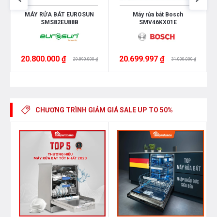
MÁY RỬA BÁT EUROSUN
Máy rửa bát Bosch
Nhãn độ ồn
SMS82EU88B
SMV46KX01E
B
Tiêu thụ nước ở Eco
20.800.000 ₫
20.699.997 ₫
29.890.000 ₫
31.000.000 ₫
9L
Tiêu thụ điện Eco/100 lần
75 kWh
CHƯƠNG TRÌNH GIẢM GIÁ
SALE UP TO 50%
Chương trình cơ bản
Tự động 45-65ºC, Tiết kiệm, Yêu thích
Nhanh 65ºC, Nhanh 60ºC
AquaStop
Có
Điều chỉnh chiều cao khay