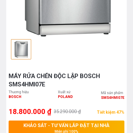
MÁY RỬA CHÉN ĐỘC LẬP BOSCH
SMS4HMI07E
Thương hiệu
Xuất xứ
Mã sản phẩm
BOSCH
POLAND
SMS4HMI07E
18.800.000 ₫
35.290.000 ₫
Tiết kiệm 47%
KHẢO SÁT - TƯ VẤN LẮP ĐẶT TẠI NHÀ
Miễn phí 100%