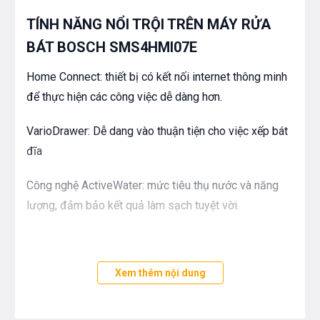
TÍNH NĂNG NỔI TRỘI TRÊN
MÁY RỬA
BÁT BOSCH SMS4HMI07E
Home Connect: thiết bị có kết nối internet thông minh
để thực hiện các công việc dễ dàng hơn.
VarioDrawer: Dễ dang vào thuận tiện cho việc xếp bát
đĩa
Công nghệ ActiveWater: mức tiêu thụ nước và năng
lượng, đảm bảo kết quả làm sạch tuyệt vời.
Xem thêm nội dung
THÔNG SỐ KỸ THUẬT CỦA
MÁY RỬA
BÁT BOSCH SMS4HMI07E