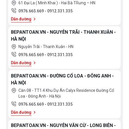
61 Đại La ( Minh Khai ) - Hai Bà TRưng – HN
Home Connect
0976.665.669
-
0912.331.335
Kết nối
Dẫn đường
Có
BEPANTOAN.VN - NGUYỄN TRÃI - THANH XUÂN -
AquaStop
HÀ NỘI
An toàn
Nguyễn Trãi - Thanh Xuân - HN
Có
0976.665.669
-
0912.331.335
Dẫn đường
BEPANTOAN.VN - ĐƯỜNG CỔ LOA - ĐÔNG ANH -
HÀ NỘI
Nhãn năng lượng: V
Hoạt động và tiêu thụ
Căn 08 - TT1.4 Khu Dự Án Calyx Residence Đường Cổ
năng lượng
Loa - Đông Anh - Hà Nội
0976.665.669
-
0912.331.335
Dung tích: 14 bộ
Dẫn đường
Độ ồn: 42 dB
BEPANTOAN.VN - NGUYỄN VĂN CỪ - LONG BIÊN -