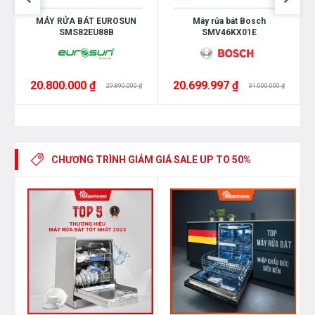
MÁY RỬA BÁT EUROSUN
Máy rửa bát Bosch
Nhãn độ ồn
SMS82EU88B
SMV46KX01E
B
Tiêu thụ nước ở Eco
20.800.000 ₫
20.699.997 ₫
29.890.000 ₫
31.000.000 ₫
9L
Tiêu thụ điện Eco/100 lần
75 kWh
CHƯƠNG TRÌNH GIẢM GIÁ
SALE UP TO 50%
Chương trình cơ bản
Tự động 45-65ºC, Tiết kiệm, Yêu thích
Nhanh 65ºC, Nhanh 60ºC
AquaStop
Có
Điều chỉnh chiều cao khay