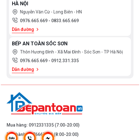
HÀ NỘI
Độ ồn yên lượng: NI
Nguyễn Văn Cừ - Long Biên - HN
0976.665.669
-
0833.665.669
6 chương trình rửa: Tự động 45-65ºC, Ti
Dẫn đường
Chương trình và tính
Rửa mạnh 70ºC, Nhanh 65ºC, Nhanh 6
năng
BẾP AN TOÀN SÓC SƠN
Thôn Hương Đình - Xã Mai Đình - Sóc Sơn - TP Hà Nôị
4 tùy chọn: Sấy thêm, nửa tải, Tăng tốc 
0976.665.669
-
0912.331.335
thoại
Dẫn đường
yên lặng điều chỉnh qua app
Sấy trao đổi nhiệt
Công nghệ và cảm
biến
Mua hàng:
0912331335
(7:00-20:00)
Tự phân phối viên rửa dosing assistant
Bảo hành:
0976665669
(8:00-20:00)