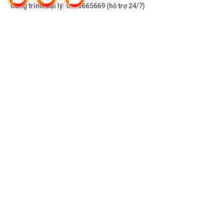
Tự vệ sinh
Công trình/Đại lý:
0976665669
(hỗ trợ 24/7)
Khay Vario Drawer
Hệ thống khay
THÔNG TIN KHÁC
Vario Drawer
DOANH NGHIỆP
Ray trượt êm khay giữa
DANH MỤC SẢN PHẨM
Cao su chống trượt ở khay giữa
2 giá lật ở khay giữa
HỖ TRỢ KHÁCH HÀNG
2 vị trí để ly chén ở khay giữa
KẾT NỐI VỚI CHÚNG TÔI
Home Connect qua wifi
Hiển thị và điều khiển