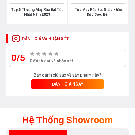
Có
Top 5 Thượng Máy Rửa Bát Tốt
Top Máy Rửa Bát Nhập Khẩu
Nhất Năm 2023
Đức Siêu Bền
Kích thước sản phẩm
ĐÁNH GIÁ VÀ NHẬN XÉT
Kích thước
845x600x600mm
0/5
0 đánh giá và nhận xét
Chiều cao hộc tủ tối đa
Bạn đánh giá sao về sản phẩm này?
845 mm
ĐÁNH GIÁ NGAY
Chiều rộng hộc tủ tối đa
600 mm
Chiều cao nắp
Hệ Thống Showroom
30 mm