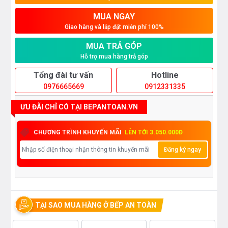
MUA NGAY
Giao hàng và lắp đặt miễn phí 100%
MUA TRẢ GÓP
Hỗ trợ mua hàng trả góp
Tổng đài tư vấn
Hotline
0976665669
0912331335
ƯU ĐÃI CHỈ CÓ TẠI BEPANTOAN.VN
CHƯƠNG TRÌNH KHUYẾN MÃI
LÊN TỚI 3.050.000Đ
Đăng ký ngay
TẠI SAO MUA HÀNG Ở BẾP AN TOÀN