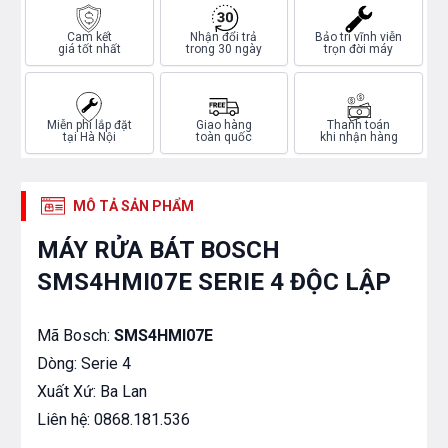
Cam kết
Nhận đổi trả
Bảo trì vĩnh viễn
giá tốt nhất
trong 30 ngày
trọn đời máy
Miễn phí lắp đặt
Giao hàng
Thanh toán
tại Hà Nội
toàn quốc
khi nhận hàng
MÔ TẢ SẢN PHẨM
MÁY RỬA BÁT BOSCH
SMS4HMI07E SERIE 4 ĐỘC LẬP
Mã Bosch:
SMS4HMI07E
Dòng: Serie 4
Xuất Xứ: Ba Lan
Liên hệ: 0868.181.536