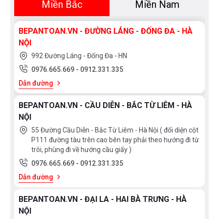
Miền Bắc
Miền Nam
BEPANTOAN.VN - ĐƯỜNG LÁNG - ĐỐNG ĐA - HÀ
Cảnh báo
NỘI
Trang bị
992 Đường Láng - Đống Đa - HN
Âm báo kết thúc, Thời gian còn lại, Kết 
0976.665.669
-
0912.331.335
TimeLight
Dẫn đường
Không
BEPANTOAN.VN - CẦU DIỄN - BẮC TỪ LIÊM - HÀ
NỘI
EmotionLight
55 Đường Cầu Diễn - Bắc Từ Liêm - Hà Nội ( đối diện cột
Không
P111 đường tàu trên cao bên tay phải theo hướng đi từ
trôi, phùng đi về hướng cầu giấy )
Bảo vệ đồ thủy tinh: Van điều chỉnh 
0976.665.669
-
0912.331.335
Không
Dẫn đường
Hệ thống quản lý tiêu thụ nước
BEPANTOAN.VN - ĐẠI LA - HAI BÀ TRƯNG - HÀ
Không
NỘI