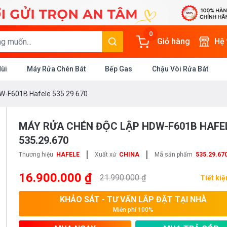
0
Giỏ hàng
Hệ
Mùi
Máy Rửa Chén Bát
Bếp Gas
Chậu Vòi Rửa Bát
HDW-F601B Hafele 535.29.670
MÁY RỬA CHÉN ĐỘC LẬP HDW-F601B HAFE
535.29.670
|
|
Thương hiệu
HAFELE
Xuất xứ
CHINA
Mã sản phẩm
535.29.67
16.900.000 ₫
21.990.000 ₫
Tiết ki
KHẢO SÁT - TƯ VẤN LẮP ĐẶT TẠI NHÀ
Miễn phí 100%