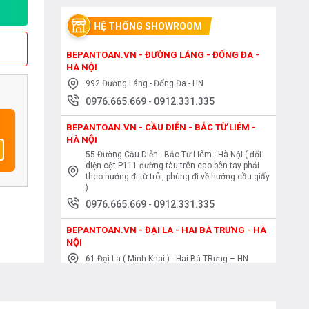
HỆ THỐNG SHOWROOM
BEPANTOAN.VN - ĐƯỜNG LÁNG - ĐỐNG ĐA -
HÀ NỘI
992 Đường Láng - Đống Đa - HN
0976.665.669
-
0912.331.335
BEPANTOAN.VN - CẦU DIỄN - BẮC TỪ LIÊM -
HÀ NỘI
55 Đường Cầu Diễn - Bắc Từ Liêm - Hà Nội ( đối
diện cột P111 đường tàu trên cao bên tay phải
theo hướng đi từ trôi, phùng đi về hướng cầu giấy
)
0976.665.669
-
0912.331.335
BEPANTOAN.VN - ĐẠI LA - HAI BÀ TRƯNG - HÀ
NỘI
61 Đại La ( Minh Khai ) - Hai Bà TRưng – HN
0976.665.669
-
0912.331.335
BEPANTOAN.VN - NGUYỄN TRÃI - THANH