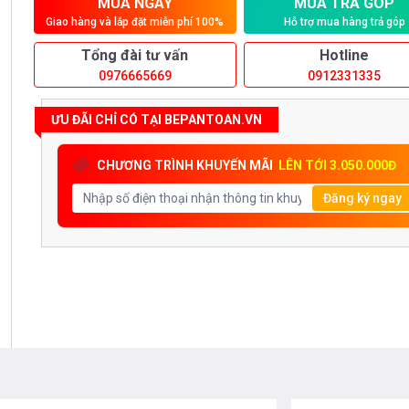
MUA NGAY
MUA TRẢ GÓP
Giao hàng và lắp đặt miễn phí 100%
Hỗ trợ mua hàng trả góp
Tổng đài tư vấn
Hotline
0976665669
0912331335
ƯU ĐÃI CHỈ CÓ TẠI BEPANTOAN.VN
CHƯƠNG TRÌNH KHUYẾN MÃI
LÊN TỚI 3.050.000Đ
Đăng ký ngay