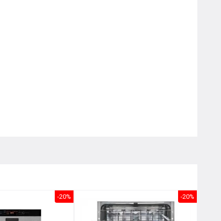
Nôị
0976.665.669
-
0912.331.335
-20%
-20%