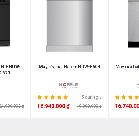
AFELE HDW-
Máy rửa bát Hafele HDW-F60B
Máy rửa bá
9.670
ữa ăn Việt )
5 đánh giá
16.940.000 ₫
16.740.00
21.990.000 ₫
19.990.000 ₫