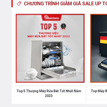
CHƯƠNG TRÌNH GIẢM GIÁ
SALE UP T
- Mức tiêu thụ nước : 14.4 lít/1 lần rửa
- Điện áp sử dụng : 220 - 240V/50 - 60Hz
- Kích thước sản phẩm : W597 x D610 x H775 - 806
- Thương hiệu : Đức
- Sản xuất tại : Trung Quốc
Top 5 Thượng Máy Rửa Bát Tốt Nhất Năm
Top Máy R
2023