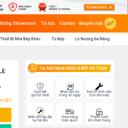
HOT
 thống Showroom
Tin tức
Combo - khuyến mãi
Thiết Bị Nhà Bếp Khác
Tủ Bếp
Lò Nướng Đa Năng
TẠI SAO MUA HÀNG Ở BẾP AN TOÀN
LE
0
Cam kết
Nhận đổi trả
Bảo trì vĩnh viễn
giá tốt nhất
trong 30 ngày
trọn đời máy
ệm 23%
Miễn phí lắp đặt
Giao hàng
Thanh toán
tại Hà Nội
toàn quốc
khi nhận hàng