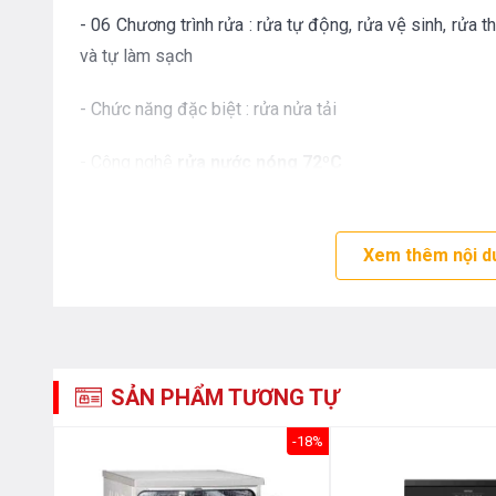
- 06 Chương trình rửa : rửa tự động, rửa vệ sinh, rửa 
và tự làm sạch
- Chức năng đặc biệt : rửa nửa tải
- Công nghệ
rửa nước nóng 72ºC
-
Đèn UV diệt khuẩn
giúp sạch khuẩn và hạn chế mùi 
Xem thêm nội d
- Chức năng hẹn giờ rửa : 1 - 24h
- Tiêu chuẩn tiết kiệm năng lượng : A+ ( Châu Âu )
SẢN PHẨM TƯƠNG TỰ
An Toàn :
-20%
-18%