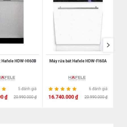
t Hafele HDW-HI60B
Máy rửa bát Hafele HDW-FI60A
Máy 
5 đánh giá
6 đánh giá
0 ₫
16.740.000 ₫
16.
20.990.000 ₫
20.990.000 ₫