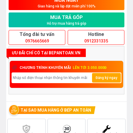
MUA NGAY
Giao hàng và lắp đặt miễn phí 100%
MUA TRẢ GÓP
Hỗ trợ mua hàng trả góp
Tổng đài tư vấn
Hotline
0976665669
0912331335
ƯU ĐÃI CHỈ CÓ TẠI BEPANTOAN.VN
CHƯƠNG TRÌNH KHUYẾN MÃI
LÊN TỚI 3.050.000Đ
Đăng ký ngay
TẠI SAO MUA HÀNG Ở BẾP AN TOÀN