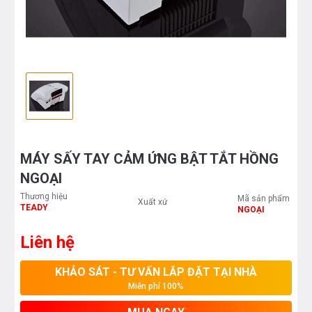
MÁY SẤY TAY CẢM ỨNG BẬT TẮT HỒNG
NGOẠI
Thương hiệu
Mã sản phẩm
Xuất xứ
TEADY
NGOẠI
Liên hệ
KHẢO SÁT - TƯ VẤN LẮP ĐẶT TẠI NHÀ
Miễn phí 100%