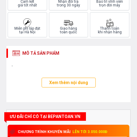
Cam kết
Nhận đổi trả
Bảo trì vĩnh viễn
giá tốt nhất
trong 30 ngày
trọn đời máy
Miễn phí lắp đặt
Giao hàng
Thanh toán
tại Hà Nội
toàn quốc
khi nhận hàng
MÔ TẢ SẢN PHẨM
-
Xem thêm nội dung
ƯU ĐÃI CHỈ CÓ TẠI BEPANTOAN.VN
CHƯƠNG TRÌNH KHUYẾN MÃI
LÊN TỚI 3.050.000Đ