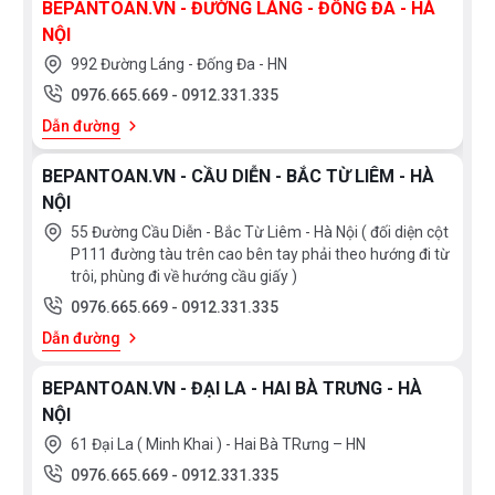
BEPANTOAN.VN - ĐƯỜNG LÁNG - ĐỐNG ĐA - HÀ
NỘI
992 Đường Láng - Đống Đa - HN
0976.665.669
-
0912.331.335
Dẫn đường
BEPANTOAN.VN - CẦU DIỄN - BẮC TỪ LIÊM - HÀ
NỘI
55 Đường Cầu Diễn - Bắc Từ Liêm - Hà Nội ( đối diện cột
P111 đường tàu trên cao bên tay phải theo hướng đi từ
trôi, phùng đi về hướng cầu giấy )
0976.665.669
-
0912.331.335
Dẫn đường
BEPANTOAN.VN - ĐẠI LA - HAI BÀ TRƯNG - HÀ
NỘI
61 Đại La ( Minh Khai ) - Hai Bà TRưng – HN
0976.665.669
-
0912.331.335