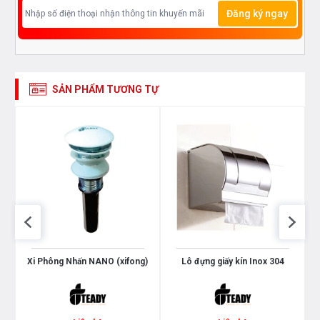
Đăng ký ngay
SẢN PHẨM TƯƠNG TỰ
Xi Phông Nhấn NANO (xifong)
Lô đựng giấy kín Inox 304