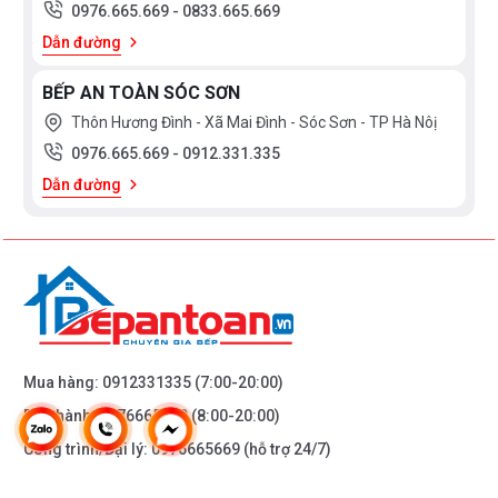
0976.665.669
-
0833.665.669
Dẫn đường
BẾP AN TOÀN SÓC SƠN
Thôn Hương Đình - Xã Mai Đình - Sóc Sơn - TP Hà Nôị
0976.665.669
-
0912.331.335
Dẫn đường
Mua hàng:
0912331335
(7:00-20:00)
Bảo hành:
0976665669
(8:00-20:00)
Công trình/Đại lý:
0976665669
(hỗ trợ 24/7)