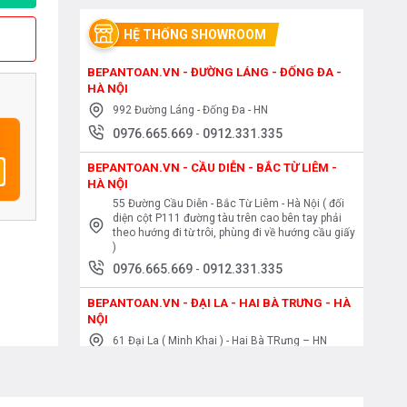
HỆ THỐNG SHOWROOM
BEPANTOAN.VN - ĐƯỜNG LÁNG - ĐỐNG ĐA -
HÀ NỘI
992 Đường Láng - Đống Đa - HN
0976.665.669
-
0912.331.335
BEPANTOAN.VN - CẦU DIỄN - BẮC TỪ LIÊM -
HÀ NỘI
55 Đường Cầu Diễn - Bắc Từ Liêm - Hà Nội ( đối
diện cột P111 đường tàu trên cao bên tay phải
theo hướng đi từ trôi, phùng đi về hướng cầu giấy
)
0976.665.669
-
0912.331.335
BEPANTOAN.VN - ĐẠI LA - HAI BÀ TRƯNG - HÀ
NỘI
61 Đại La ( Minh Khai ) - Hai Bà TRưng – HN
0976.665.669
-
0912.331.335
BEPANTOAN.VN - NGUYỄN TRÃI - THANH