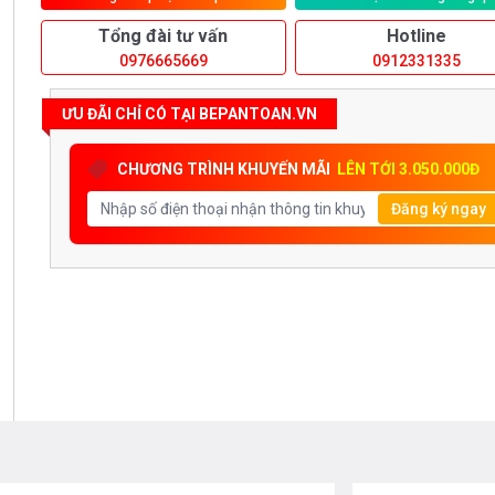
Tổng đài tư vấn
Hotline
0976665669
0912331335
ƯU ĐÃI CHỈ CÓ TẠI BEPANTOAN.VN
CHƯƠNG TRÌNH KHUYẾN MÃI
LÊN TỚI 3.050.000Đ
Đăng ký ngay