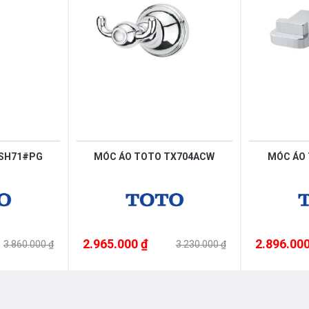
DSH71#PG
MÓC ÁO TOTO TX704ACW
MÓC ÁO 
2.965.000 ₫
2.896.000
3.860.000 ₫
3.230.000 ₫