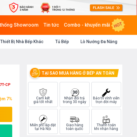
HOT
 thống Showroom
Tin tức
Combo - khuyến mãi
Thiết Bị Nhà Bếp Khác
Tủ Bếp
Lò Nướng Đa Năng
TẠI SAO MUA HÀNG Ở BẾP AN TOÀN
7T-CP
Cam kết
Nhận đổi trả
Bảo trì vĩnh viễn
iệm 7%
giá tốt nhất
trong 30 ngày
trọn đời máy
Miễn phí lắp đặt
Giao hàng
Thanh toán
tại Hà Nội
toàn quốc
khi nhận hàng