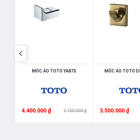
V
MÓC ÁO TOTO YA87S
MÓC ÁO TOTO 
4.400.000 ₫
3.500.000 ₫
000 ₫
5.150.000 ₫