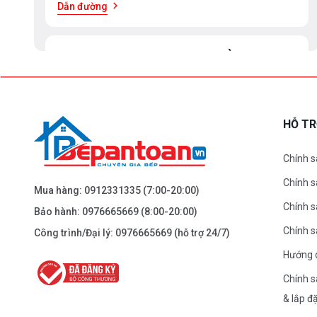
Dẫn đường
BEPANTOAN.VN - ĐẠI LA - HAI BÀ TRƯNG -
HÀ NỘI
61 Đại La ( Minh Khai ) - Hai Bà TRưng – HN
0976.665.669
-
0912.331.335
HỖ T
Dẫn đường
Chính s
Chính 
BEPANTOAN.VN - NGUYỄN TRÃI - THANH
Mua hàng:
0912331335
(7:00-20:00)
XUÂN - HÀ NỘI
Chính s
Bảo hành:
0976665669
(8:00-20:00)
Nguyễn Trãi - Thanh Xuân - HN
Chính 
Công trình/Đại lý:
0976665669
(hỗ trợ 24/7)
0976.665.669
-
0912.331.335
Hướng 
Dẫn đường
Chính s
& lắp đ
BEPANTOAN.VN - ĐƯỜNG CỔ LOA - ĐÔNG