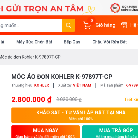
0
Giỏ hàng
Hệ
Mùi
Máy Rửa Chén Bát
Bếp Gas
Chậu Vòi Rửa Bát
Móc áo đơn Kohler K-97897T-CP
MÓC ÁO ĐƠN KOHLER K-97897T-CP
|
|
Thương hiệu
KOHLER
Xuất xứ
VIỆT NAM
Mã sản phẩm
K-9789
2.800.000 ₫
3.020.000 ₫
Tiết k
KHẢO SÁT - TƯ VẤN LẮP ĐẶT TẠI NHÀ
Miễn phí 100%
MUA NGAY
MUA TRẢ GÓP
Giao hàng và lắp đặt miễn phí 100%
Hỗ trợ mua hàng trả góp