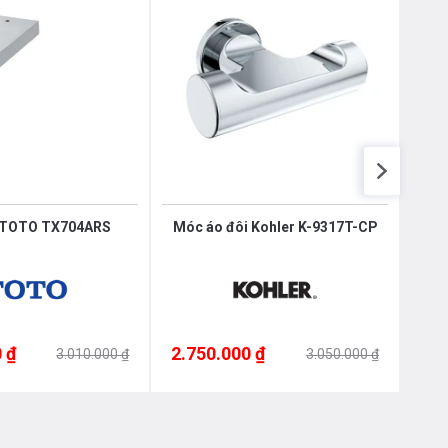
Nôị
0976.665.669
-
0912.331.335
TOTO TX704ARS
Móc áo đôi Kohler K-9317T-CP
 ₫
2.750.000 ₫
2.6
3.010.000 ₫
3.050.000 ₫