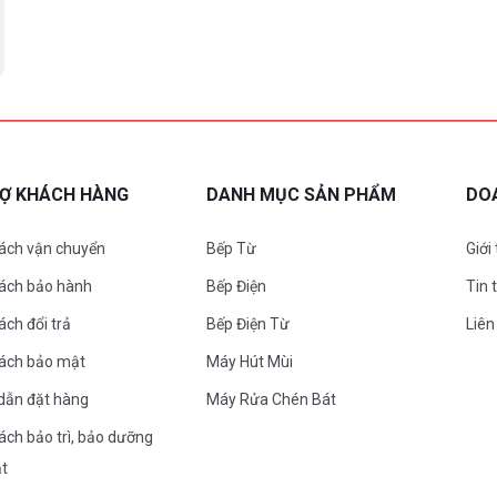
RỢ KHÁCH HÀNG
DANH MỤC SẢN PHẨM
DO
ách vận chuyển
Bếp Từ
Giới
sách bảo hành
Bếp Điện
Tin 
ách đổi trả
Bếp Điện Từ
Liên
sách bảo mật
Máy Hút Mùi
dẫn đặt hàng
Máy Rửa Chén Bát
ách bảo trì, bảo dưỡng
ặt