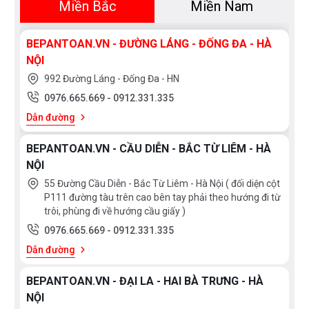
Miền Bắc
Miền Nam
BEPANTOAN.VN - ĐƯỜNG LÁNG - ĐỐNG ĐA - HÀ
NỘI
992 Đường Láng - Đống Đa - HN
0976.665.669
-
0912.331.335
Dẫn đường
BEPANTOAN.VN - CẦU DIỄN - BẮC TỪ LIÊM - HÀ
NỘI
55 Đường Cầu Diễn - Bắc Từ Liêm - Hà Nội ( đối diện cột
P111 đường tàu trên cao bên tay phải theo hướng đi từ
trôi, phùng đi về hướng cầu giấy )
0976.665.669
-
0912.331.335
Dẫn đường
BEPANTOAN.VN - ĐẠI LA - HAI BÀ TRƯNG - HÀ
NỘI