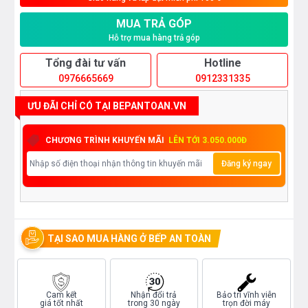
MUA TRẢ GÓP
Hỗ trợ mua hàng trả góp
Tổng đài tư vấn
Hotline
0976665669
0912331335
ƯU ĐÃI CHỈ CÓ TẠI BEPANTOAN.VN
CHƯƠNG TRÌNH KHUYẾN MÃI
LÊN TỚI 3.050.000Đ
Đăng ký ngay
TẠI SAO MUA HÀNG Ở BẾP AN TOÀN
Cam kết
Nhận đổi trả
Bảo trì vĩnh viễn
giá tốt nhất
trong 30 ngày
trọn đời máy