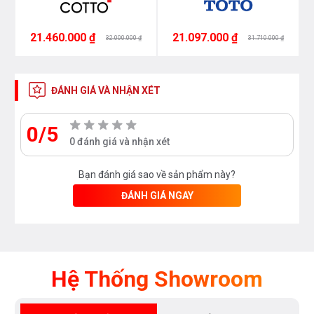
21.460.000 ₫
21.097.000 ₫
32.000.000 ₫
31.710.000 ₫
Bạn quan tâm tới những sản phẩm bồn cầu cũng như
các sản phẩm thiết bị phòng tắm và thiết bị nhà bếp
ĐÁNH GIÁ VÀ NHẬN XÉT
vui lòng liên hệ với chúng tôi theo hotline
0976665669
- 0912331335
để có giá tốt nhất hoặc tới trực tiếp địa
0/5
0 đánh giá và nhận xét
chỉ hệ thống của Bếp an toàn để được tư vấn tốt nhất
từ các nhân viên bán hàng của chúng tôi!
Bạn đánh giá sao về sản phẩm này?
ĐÁNH GIÁ NGAY
Hệ Thống Showroom