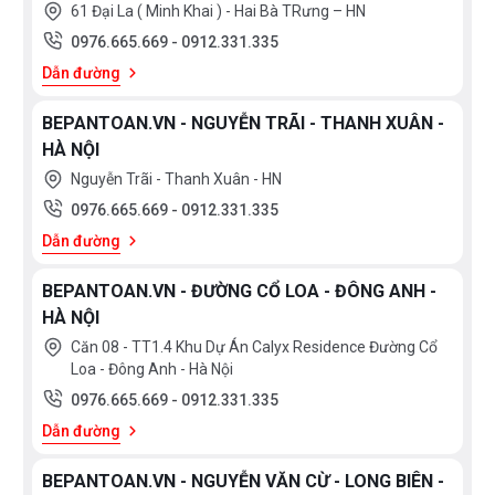
61 Đại La ( Minh Khai ) - Hai Bà TRưng – HN
0976.665.669
-
0912.331.335
Dẫn đường
BEPANTOAN.VN - NGUYỄN TRÃI - THANH XUÂN -
HÀ NỘI
Nguyễn Trãi - Thanh Xuân - HN
0976.665.669
-
0912.331.335
Dẫn đường
BEPANTOAN.VN - ĐƯỜNG CỔ LOA - ĐÔNG ANH -
HÀ NỘI
Căn 08 - TT1.4 Khu Dự Án Calyx Residence Đường Cổ
Loa - Đông Anh - Hà Nội
0976.665.669
-
0912.331.335
Dẫn đường
BEPANTOAN.VN - NGUYỄN VĂN CỪ - LONG BIÊN -