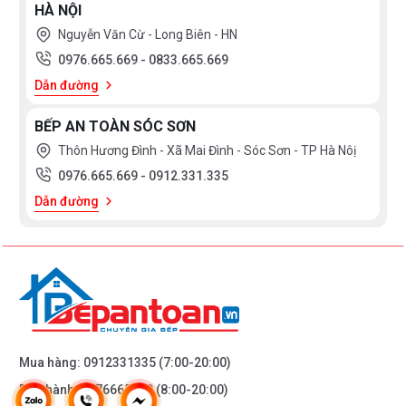
HÀ NỘI
Nguyễn Văn Cừ - Long Biên - HN
0976.665.669
-
0833.665.669
Dẫn đường
BẾP AN TOÀN SÓC SƠN
Thôn Hương Đình - Xã Mai Đình - Sóc Sơn - TP Hà Nôị
0976.665.669
-
0912.331.335
Dẫn đường
Mua hàng:
0912331335
(7:00-20:00)
Bảo hành:
0976665669
(8:00-20:00)