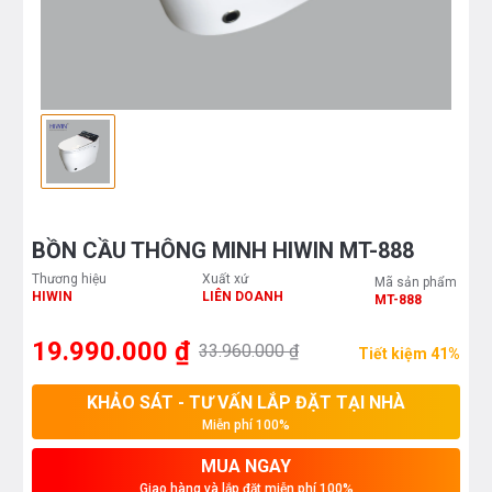
BỒN CẦU THÔNG MINH HIWIN MT-888
Thương hiệu
Xuất xứ
Mã sản phẩm
HIWIN
LIÊN DOANH
MT-888
19.990.000 ₫
33.960.000 ₫
Tiết kiệm 41%
KHẢO SÁT - TƯ VẤN LẮP ĐẶT TẠI NHÀ
Miễn phí 100%
MUA NGAY
Giao hàng và lắp đặt miễn phí 100%