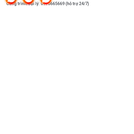
Công trình/Đại lý:
0976665669
(hỗ trợ 24/7)
THÔNG TIN KHÁC
DOANH NGHIỆP
DANH MỤC SẢN PHẨM
HỖ TRỢ KHÁCH HÀNG
KẾT NỐI VỚI CHÚNG TÔI