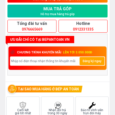
MUA TRẢ GÓP
Hỗ trợ mua hàng trả góp
Tổng đài tư vấn
Hotline
0976665669
0912331335
ƯU ĐÃI CHỈ CÓ TẠI BEPANTOAN.VN
CHƯƠNG TRÌNH KHUYẾN MÃI
LÊN TỚI 3.050.000Đ
Đăng ký ngay
TẠI SAO MUA HÀNG Ở BẾP AN TOÀN
Cam kết
Nhận đổi trả
Bảo trì vĩnh viễn
giá tốt nhất
trong 30 ngày
trọn đời máy