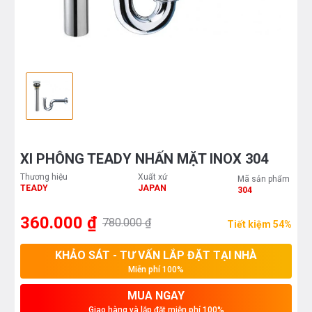
XI PHÔNG TEADY NHẤN MẶT INOX 304
Thương hiệu
Xuất xứ
Mã sản phẩm
TEADY
JAPAN
304
360.000 ₫
780.000 ₫
Tiết kiệm 54%
KHẢO SÁT - TƯ VẤN LẮP ĐẶT TẠI NHÀ
Miễn phí 100%
MUA NGAY
Giao hàng và lắp đặt miễn phí 100%