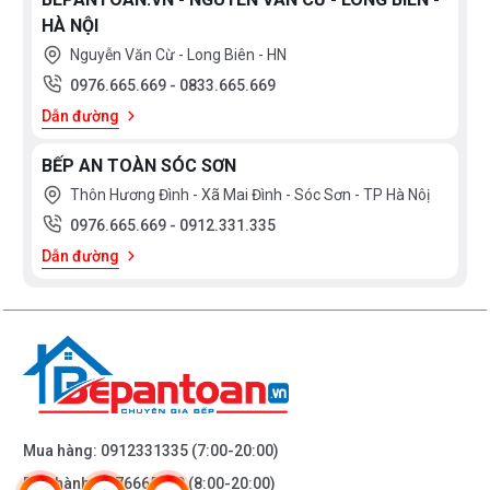
HÀ NỘI
Nguyễn Văn Cừ - Long Biên - HN
0976.665.669
-
0833.665.669
Dẫn đường
BẾP AN TOÀN SÓC SƠN
Thôn Hương Đình - Xã Mai Đình - Sóc Sơn - TP Hà Nôị
0976.665.669
-
0912.331.335
Dẫn đường
Mua hàng:
0912331335
(7:00-20:00)
Bảo hành:
0976665669
(8:00-20:00)