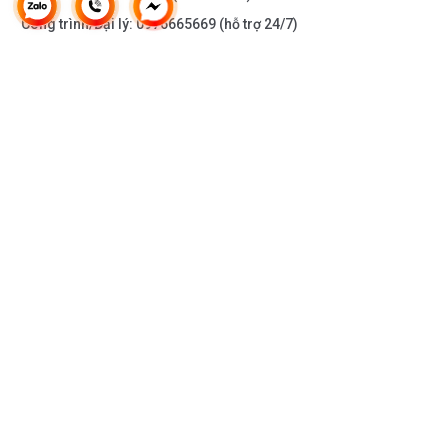
Công trình/Đại lý:
0976665669
(hỗ trợ 24/7)
THÔNG TIN KHÁC
DOANH NGHIỆP
DANH MỤC SẢN PHẨM
HỖ TRỢ KHÁCH HÀNG
KẾT NỐI VỚI CHÚNG TÔI