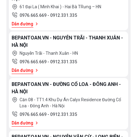
61 Đại La ( Minh Khai ) - Hai Bà TRưng – HN
0976.665.669
-
0912.331.335
Dẫn đường
BEPANTOAN.VN - NGUYỄN TRÃI - THANH XUÂN -
HÀ NỘI
Nguyễn Trãi - Thanh Xuân - HN
0976.665.669
-
0912.331.335
Dẫn đường
BEPANTOAN.VN - ĐƯỜNG CỔ LOA - ĐÔNG ANH -
HÀ NỘI
Căn 08 - TT1.4 Khu Dự Án Calyx Residence Đường Cổ
Loa - Đông Anh - Hà Nội
0976.665.669
-
0912.331.335
Dẫn đường
BEPANTOAN.VN - NGUYỄN VĂN CỪ - LONG BIÊN -