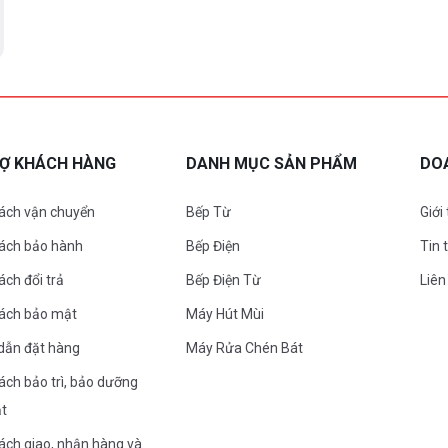
RỢ KHÁCH HÀNG
DANH MỤC SẢN PHẨM
DO
ách vận chuyển
Bếp Từ
Giới
sách bảo hành
Bếp Điện
Tin 
ách đổi trả
Bếp Điện Từ
Liên
sách bảo mật
Máy Hút Mùi
dẫn đặt hàng
Máy Rửa Chén Bát
ách bảo trì, bảo dưỡng
ặt
ách giao, nhận hàng và