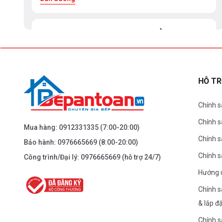
BEPANTOAN.VN - ĐẠI LA - HAI BÀ TRƯNG -
HÀ NỘI
61 Đại La ( Minh Khai ) - Hai Bà TRưng – HN
0976.665.669
-
0912.331.335
HỖ T
Dẫn đường
Chính s
Chính 
BEPANTOAN.VN - NGUYỄN TRÃI - THANH
Mua hàng:
0912331335
(7:00-20:00)
XUÂN - HÀ NỘI
Chính s
Bảo hành:
0976665669
(8:00-20:00)
Nguyễn Trãi - Thanh Xuân - HN
Chính 
Công trình/Đại lý:
0976665669
(hỗ trợ 24/7)
0976.665.669
-
0912.331.335
Hướng 
Dẫn đường
Chính s
& lắp đ
BEPANTOAN.VN - ĐƯỜNG CỔ LOA - ĐÔNG
Chính s