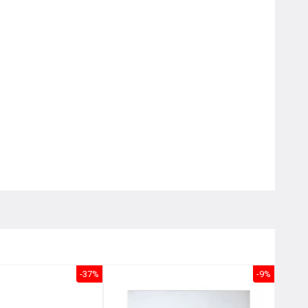
Nôị
0976.665.669
-
0912.331.335
-37%
-9%