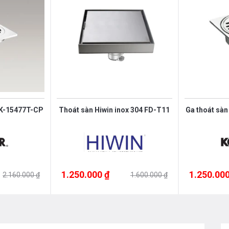
 K-15477T-CP
Thoát sàn Hiwin inox 304 FD-T11
Ga thoát sà
 tắm và thiết bị nhà bếp vui lòng liên
1.250.000 ₫
1.250.000
2.160.000 ₫
1.600.000 ₫
0912331335
hoặc trực tiếp địa chỉ hệ
t từ các nhân viên bán hàng của chúng