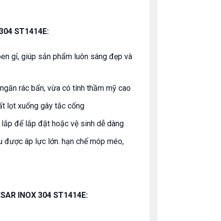
304 ST1414E:
oen gỉ, giúp sản phẩm luôn sáng đẹp và
 ngăn rác bẩn, vừa có tính thầm mỹ cao
hất lọt xuống gây tắc cống
o lắp để lắp đặt hoặc vệ sinh dễ dàng
u được áp lực lớn. hạn chế móp méo,
AR INOX 304 ST1414E: