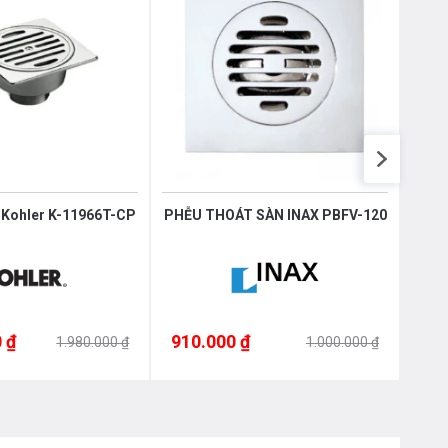
n Kohler K-11966T-CP
PHỄU THOÁT SÀN INAX PBFV-120
PHỄU
 ₫
910.000 ₫
820
1.980.000 ₫
1.000.000 ₫