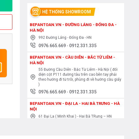
HỆ THỐNG SHOWROOM
BEPANTOAN.VN - ĐƯỜNG LÁNG - ĐỐNG ĐA -
HÀ NỘI
992 Đường Láng - Đống Đa - HN
0976.665.669
-
0912.331.335
BEPANTOAN.VN - CẦU DIỄN - BẮC TỪ LIÊM -
HÀ NỘI
55 Đường Cầu Diễn - Bắc Từ Liêm - Hà Nội ( đối
diện cột P111 đường tàu trên cao bên tay phải
theo hướng đi từ trôi, phùng đi về hướng cầu giấy
)
0976.665.669
-
0912.331.335
BEPANTOAN.VN - ĐẠI LA - HAI BÀ TRƯNG - HÀ
NỘI
61 Đại La ( Minh Khai ) - Hai Bà TRưng – HN
0976.665.669
-
0912.331.335
BEPANTOAN.VN - NGUYỄN TRÃI - THANH