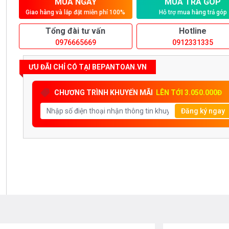
MUA NGAY
MUA TRẢ GÓP
Giao hàng và lắp đặt miễn phí 100%
Hỗ trợ mua hàng trả góp
Tổng đài tư vấn
Hotline
0976665669
0912331335
ƯU ĐÃI CHỈ CÓ TẠI BEPANTOAN.VN
CHƯƠNG TRÌNH KHUYẾN MÃI
LÊN TỚI 3.050.000Đ
Đăng ký ngay