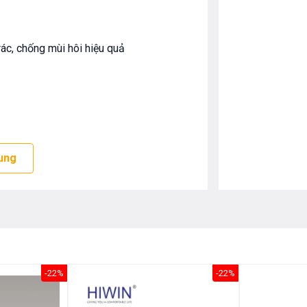
rác, chống mùi hôi hiệu quả
ung
-22%
-22%