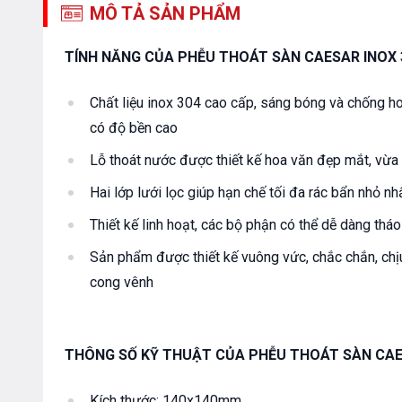
MÔ TẢ SẢN PHẨM
TÍNH NĂNG CỦA PHỄU THOÁT SÀN CAESAR INOX 
Chất liệu inox 304 cao cấp, sáng bóng và chống h
có độ bền cao
Lỗ thoát nước được thiết kế hoa văn đẹp mắt, vừa
Hai lớp lưới lọc giúp hạn chế tối đa rác bẩn nhỏ n
Thiết kế linh hoạt, các bộ phận có thể dễ dàng thá
Sản phẩm được thiết kế vuông vức, chắc chắn, chị
cong vênh
THÔNG SỐ KỸ THUẬT CỦA PHỄU THOÁT SÀN CAES
Kích thước: 140x140mm