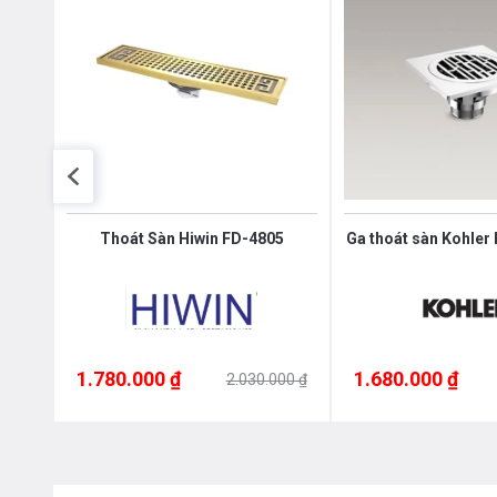
ngăn
Thoát Sàn Hiwin FD-4805
Ga thoát sàn Kohler
Bạn quan tâm tới những sản phẩm thiết bị phòng
1.780.000 ₫
1.680.000 ₫
00 ₫
2.030.000 ₫
hệ với chúng tôi theo
hotline 0976665669 - 
thống của Bếp an toàn để được tư vấn tốt nhấ
tôi