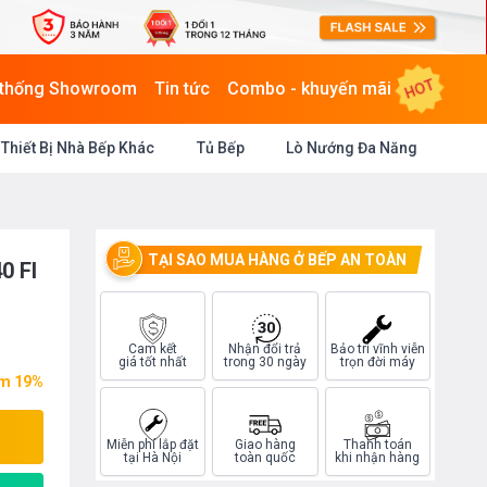
HOT
 thống Showroom
Tin tức
Combo - khuyến mãi
Thiết Bị Nhà Bếp Khác
Tủ Bếp
Lò Nướng Đa Năng
TẠI SAO MUA HÀNG Ở BẾP AN TOÀN
0 FI
Cam kết
Nhận đổi trả
Bảo trì vĩnh viễn
giá tốt nhất
trong 30 ngày
trọn đời máy
ệm 19%
Miễn phí lắp đặt
Giao hàng
Thanh toán
tại Hà Nội
toàn quốc
khi nhận hàng