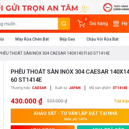
0
Giỏ hàng
Hệ
Mùi
Máy Rửa Chén Bát
Bếp Gas
Chậu Vòi Rửa Bát
PHỄU THOÁT SÀN INOX 304 CAESAR 140X140 FI 60 ST1414E
PHỄU THOÁT SÀN INOX 304 CAESAR 140X14
60 ST1414E
|
|
Thương hiệu
CAESAR
Xuất xứ
JAPAN
Mã sản phẩm
ST1414E
430.000 ₫
533.000 ₫
Tiết ki
KHẢO SÁT - TƯ VẤN LẮP ĐẶT TẠI NHÀ
Miễn phí 100%