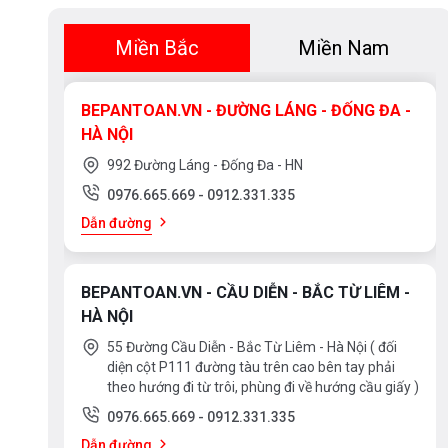
Miền Bắc
Miền Nam
BEPANTOAN.VN - ĐƯỜNG LÁNG - ĐỐNG ĐA -
HÀ NỘI
992 Đường Láng - Đống Đa - HN
0976.665.669
-
0912.331.335
Dẫn đường
BEPANTOAN.VN - CẦU DIỄN - BẮC TỪ LIÊM -
HÀ NỘI
55 Đường Cầu Diễn - Bắc Từ Liêm - Hà Nội ( đối
diện cột P111 đường tàu trên cao bên tay phải
theo hướng đi từ trôi, phùng đi về hướng cầu giấy )
0976.665.669
-
0912.331.335
Dẫn đường