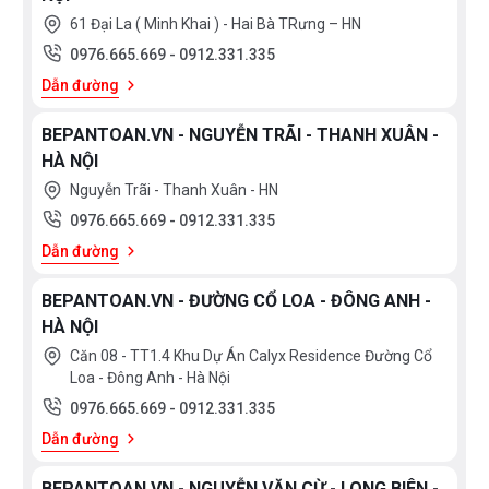
61 Đại La ( Minh Khai ) - Hai Bà TRưng – HN
0976.665.669
-
0912.331.335
Dẫn đường
BEPANTOAN.VN - NGUYỄN TRÃI - THANH XUÂN -
HÀ NỘI
Nguyễn Trãi - Thanh Xuân - HN
0976.665.669
-
0912.331.335
Dẫn đường
BEPANTOAN.VN - ĐƯỜNG CỔ LOA - ĐÔNG ANH -
HÀ NỘI
Căn 08 - TT1.4 Khu Dự Án Calyx Residence Đường Cổ
Loa - Đông Anh - Hà Nội
0976.665.669
-
0912.331.335
Dẫn đường
BEPANTOAN.VN - NGUYỄN VĂN CỪ - LONG BIÊN -