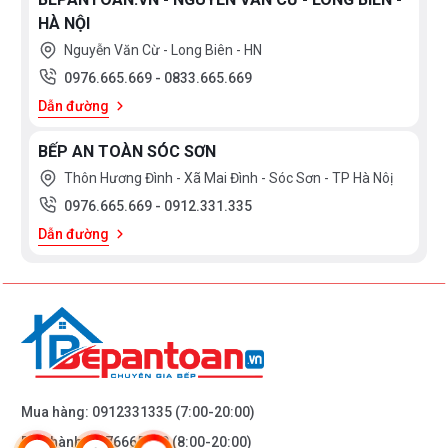
HÀ NỘI
Nguyễn Văn Cừ - Long Biên - HN
0976.665.669
-
0833.665.669
Dẫn đường
BẾP AN TOÀN SÓC SƠN
Thôn Hương Đình - Xã Mai Đình - Sóc Sơn - TP Hà Nôị
0976.665.669
-
0912.331.335
Dẫn đường
Mua hàng:
0912331335
(7:00-20:00)
Bảo hành:
0976665669
(8:00-20:00)