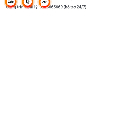
Công trình/Đại lý:
0976665669
(hỗ trợ 24/7)
THÔNG TIN KHÁC
DOANH NGHIỆP
DANH MỤC SẢN PHẨM
HỖ TRỢ KHÁCH HÀNG
KẾT NỐI VỚI CHÚNG TÔI