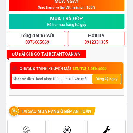
MUA NGAY
Giao hàng và lắp đặt miễn phí 100%
MUA TRẢ GÓP
Hỗ trợ mua hàng trả góp
Tổng đài tư vấn
Hotline
0976665669
0912331335
ƯU ĐÃI CHỈ CÓ TẠI BEPANTOAN.VN
CHƯƠNG TRÌNH KHUYẾN MÃI
LÊN TỚI 3.050.000Đ
Đăng ký ngay
TẠI SAO MUA HÀNG Ở BẾP AN TOÀN