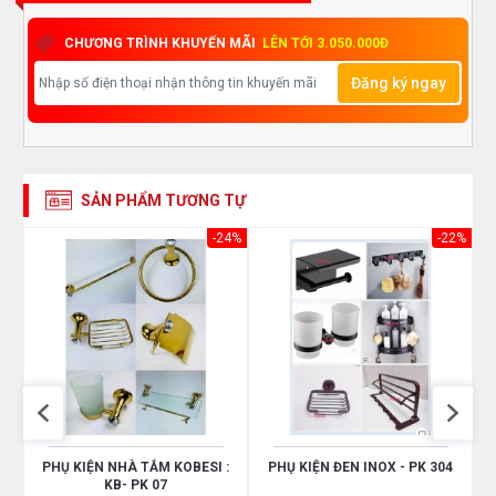
CHƯƠNG TRÌNH KHUYẾN MÃI
LÊN TỚI 3.050.000Đ
Đăng ký ngay
SẢN PHẨM TƯƠNG TỰ
11%
-24%
-22%
PHỤ KIỆN NHÀ TẮM KOBESI :
PHỤ KIỆN ĐEN INOX - PK 304
KB- PK 07