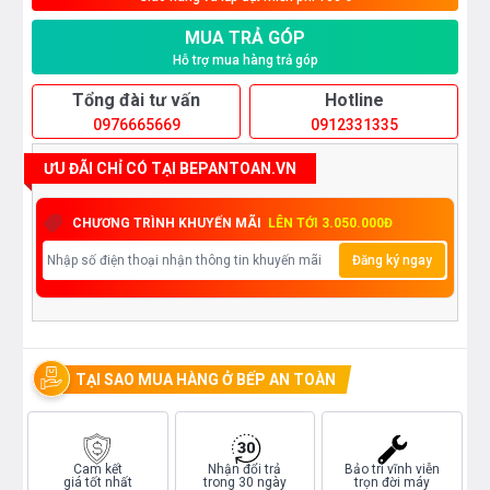
MUA TRẢ GÓP
Hỗ trợ mua hàng trả góp
Tổng đài tư vấn
Hotline
0976665669
0912331335
ƯU ĐÃI CHỈ CÓ TẠI BEPANTOAN.VN
CHƯƠNG TRÌNH KHUYẾN MÃI
LÊN TỚI 3.050.000Đ
Đăng ký ngay
TẠI SAO MUA HÀNG Ở BẾP AN TOÀN
Cam kết
Nhận đổi trả
Bảo trì vĩnh viễn
giá tốt nhất
trong 30 ngày
trọn đời máy