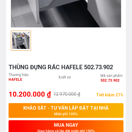
THÙNG ĐỰNG RÁC HAFELE 502.73.902
Thương hiệu
Mã sản phẩm
Xuất xứ
HAFELE
502.73.902
10.200.000 ₫
12.970.000 ₫
Tiết kiệm 21%
KHẢO SÁT - TƯ VẤN LẮP ĐẶT TẠI NHÀ
Miễn phí 100%
MUA NGAY
Giao hàng và lắp đặt miễn phí 100%