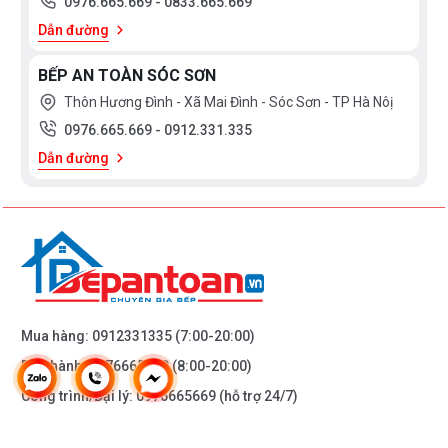
0976.665.669
-
0833.665.669
Dẫn đường
BẾP AN TOÀN SÓC SƠN
Thôn Hương Đình - Xã Mai Đình - Sóc Sơn - TP Hà Nôị
0976.665.669
-
0912.331.335
Dẫn đường
Mua hàng:
0912331335
(7:00-20:00)
Bảo hành:
0976665669
(8:00-20:00)
Công trình/Đại lý:
0976665669
(hỗ trợ 24/7)