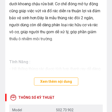
dưới khoang chậu rửa bát. Cơ chế đóng mở tự động
cũng giúp việc vứt và đổ rác diễn ra thuận lợi và đảm
bảo vệ sinh hơn.Đây là mẫu thùng rác đôi 2 ngăn,
người dùng còn dễ dàng phân loại rác hữu cơ và rác
vô cơ, giúp người thu gom dễ xử lý, góp phần giảm
thiểu ô nhiễm môi trường.
Tính Năng :
- Hệ thống thùng rác được tích hợp thanh ray dễ dàng
gắn vào mặt bên tủ và cửa tủ
Xem thêm nội dung
- Hệ thống thùng rác với ray trượt cơ chế đóng giảm
chấn
- Chất liệu : phần mở rộng bằng thép, thùng đựng rác
THÔNG SỐ KỸ THUẬT
bằng nhựa
Model
502.73.902
- Màu/lớp phủ hoàn thiện : phần mở rộng xám bạc,