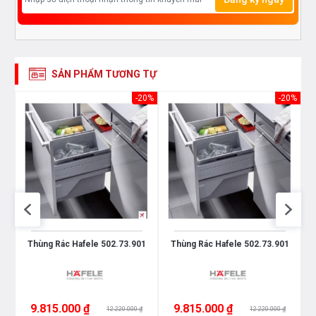
SẢN PHẨM TƯƠNG TỰ
20%
-20%
-20%
1
Thùng Rác Hafele 502.73.901
Thùng Rác Hafele 502.73.901
9.815.000 ₫
9.815.000 ₫
12.220.000 ₫
12.220.000 ₫