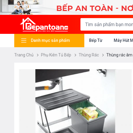
Danh mục sản phẩm
Bếp Từ
Máy Hút 
Trang Chủ
Phụ Kiên Tủ Bếp
Thùng Rác
Thùng rác âm 