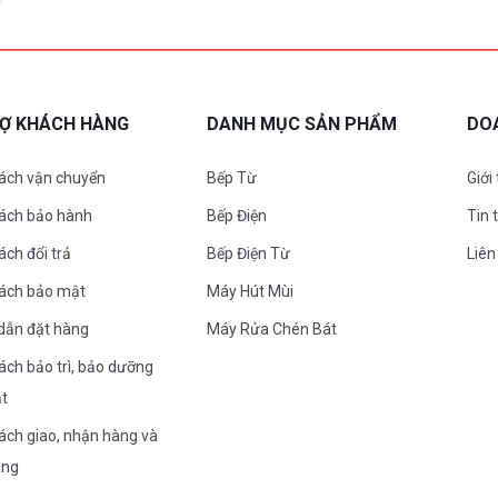
RỢ KHÁCH HÀNG
DANH MỤC SẢN PHẨM
DO
ách vận chuyển
Bếp Từ
Giới
sách bảo hành
Bếp Điện
Tin 
ách đổi trả
Bếp Điện Từ
Liên
sách bảo mật
Máy Hút Mùi
dẫn đặt hàng
Máy Rửa Chén Bát
ách bảo trì, bảo dưỡng
ặt
ách giao, nhận hàng và
àng