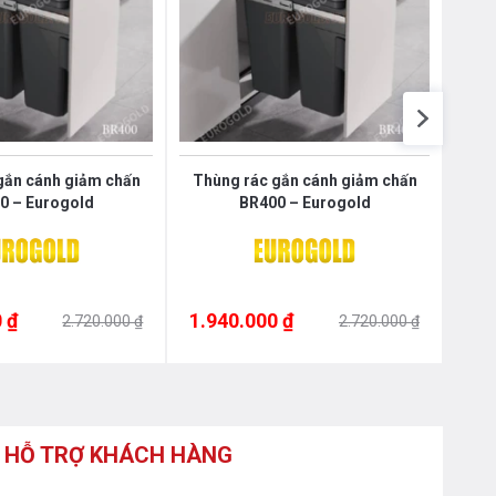
Nôị
0976.665.669
-
0912.331.335
gắn cánh giảm chấn
Thùng rác gắn cánh giảm chấn
Thù
0 – Eurogold
BR400 – Eurogold
 ₫
1.940.000 ₫
1.8
2.720.000 ₫
2.720.000 ₫
HỖ TRỢ KHÁCH HÀNG