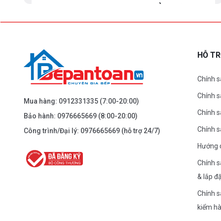
BEPANTOAN.VN - ĐẠI LA - HAI BÀ TRƯNG -
HÀ NỘI
61 Đại La ( Minh Khai ) - Hai Bà TRưng – HN
0976.665.669
-
0912.331.335
HỖ T
Dẫn đường
Chính s
Chính 
BEPANTOAN.VN - NGUYỄN TRÃI - THANH
Mua hàng:
0912331335
(7:00-20:00)
XUÂN - HÀ NỘI
Chính s
Bảo hành:
0976665669
(8:00-20:00)
Nguyễn Trãi - Thanh Xuân - HN
Chính 
Công trình/Đại lý:
0976665669
(hỗ trợ 24/7)
0976.665.669
-
0912.331.335
Hướng 
Dẫn đường
Chính s
& lắp đ
BEPANTOAN.VN - ĐƯỜNG CỔ LOA - ĐÔNG
Chính s
ANH - HÀ NỘI
kiểm h
Căn 08 - TT1.4 Khu Dự Án Calyx Residence Đường