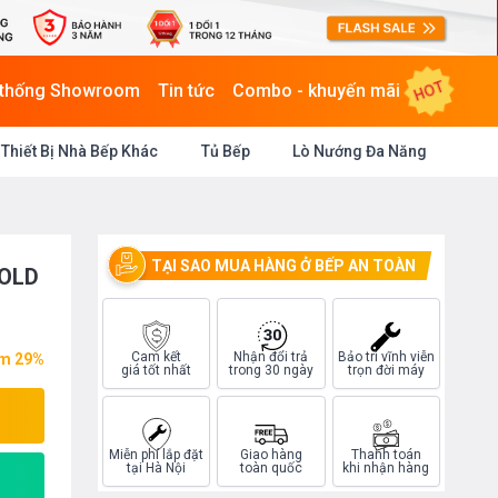
HOT
 thống Showroom
Tin tức
Combo - khuyến mãi
Thiết Bị Nhà Bếp Khác
Tủ Bếp
Lò Nướng Đa Năng
TẠI SAO MUA HÀNG Ở BẾP AN TOÀN
GOLD
Cam kết
Nhận đổi trả
Bảo trì vĩnh viễn
ệm 29%
giá tốt nhất
trong 30 ngày
trọn đời máy
Miễn phí lắp đặt
Giao hàng
Thanh toán
tại Hà Nội
toàn quốc
khi nhận hàng