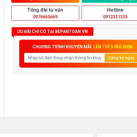
Tổng đài tư vấn
Hotline
0976665669
0912331335
ƯU ĐÃI CHỈ CÓ TẠI BEPANTOAN.VN
CHƯƠNG TRÌNH KHUYẾN MÃI
LÊN TỚI 3.050.000Đ
Đăng ký ngay