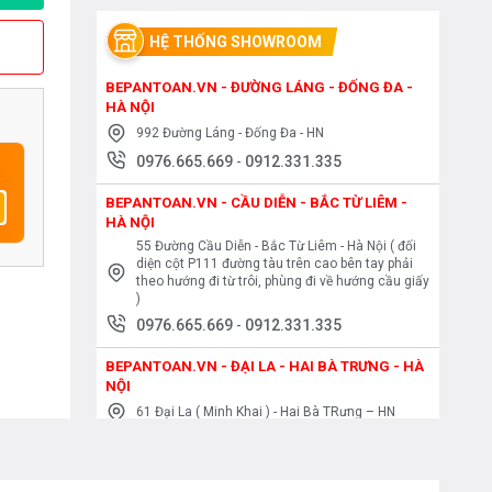
HỆ THỐNG SHOWROOM
BEPANTOAN.VN - ĐƯỜNG LÁNG - ĐỐNG ĐA -
HÀ NỘI
992 Đường Láng - Đống Đa - HN
0976.665.669
-
0912.331.335
BEPANTOAN.VN - CẦU DIỄN - BẮC TỪ LIÊM -
HÀ NỘI
55 Đường Cầu Diễn - Bắc Từ Liêm - Hà Nội ( đối
diện cột P111 đường tàu trên cao bên tay phải
theo hướng đi từ trôi, phùng đi về hướng cầu giấy
)
0976.665.669
-
0912.331.335
BEPANTOAN.VN - ĐẠI LA - HAI BÀ TRƯNG - HÀ
NỘI
61 Đại La ( Minh Khai ) - Hai Bà TRưng – HN
0976.665.669
-
0912.331.335
BEPANTOAN.VN - NGUYỄN TRÃI - THANH