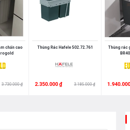
ảm chấn cao
Thùng Rác Hafele 502.72.761
Thùng rác 
urogold
BR40
2.350.000 ₫
1.940.000
3.730.000 ₫
3.185.000 ₫