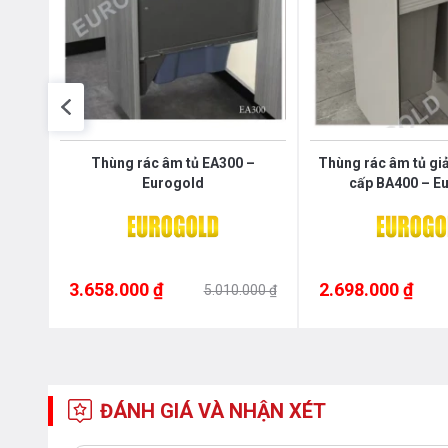
cina
Thùng rác âm tủ EA300 –
Thùng rác âm tủ gi
Eurogold
cấp BA400 – E
3.658.000 ₫
2.698.000 ₫
00 ₫
5.010.000 ₫
ĐÁNH GIÁ VÀ NHẬN XÉT