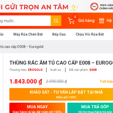
0
Giỏ hàng
Hệ
Mùi
Máy Rửa Chén Bát
Bếp Gas
Chậu Vòi Rửa Bát
tủ cao cấp E008 – Eurogold
THÙNG RÁC ÂM TỦ CAO CẤP E008 – EURO
|
|
Thương hiệu
EROGOLG
Xuất xứ
Mã sản phẩm
E008
1.843.000 ₫
2.590.000 ₫
Tiết ki
KHẢO SÁT - TƯ VẤN LẮP ĐẶT TẠI NHÀ
Miễn phí 100%
MUA NGAY
MUA TRẢ GÓP
Giao hàng và lắp đặt miễn phí 100%
Hỗ trợ mua hàng trả góp