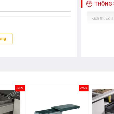
THÔNG 
Kích thước 
ung
-28%
-26%