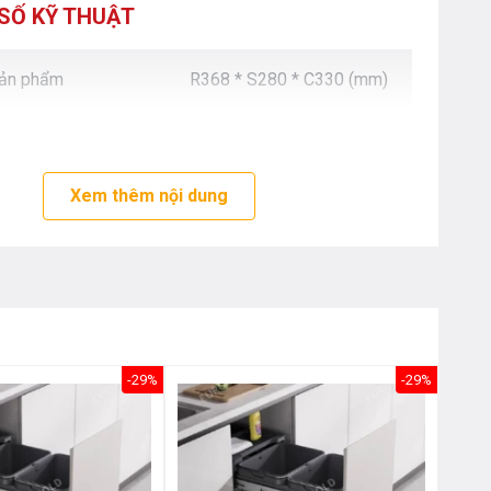
XUÂN - HÀ NỘI
SỐ KỸ THUẬT
Nguyễn Trãi - Thanh Xuân - HN
0976.665.669
-
0912.331.335
sản phẩm
R368 * S280 * C330 (mm)
BEPANTOAN.VN - ĐƯỜNG CỔ LOA - ĐÔNG ANH
- HÀ NỘI
Căn 08 - TT1.4 Khu Dự Án Calyx Residence
Đường Cổ Loa - Đông Anh - Hà Nội
0976.665.669
-
0912.331.335
Xem thêm nội dung
BEPANTOAN.VN - NGUYỄN VĂN CỪ - LONG
BIÊN - HÀ NỘI
Nguyễn Văn Cừ - Long Biên - HN
0976.665.669
-
0833.665.669
BEPANTOAN.VN - QUẬN TÂN BÌNH - TP HCM
Hoàng Văn Thụ - Phường 4 - Quân Tân Bình - TP
-29%
-29%
HCM
0912331335
-
0976665669
BẾP AN TOÀN SÓC SƠN
Thôn Hương Đình - Xã Mai Đình - Sóc Sơn - TP Hà