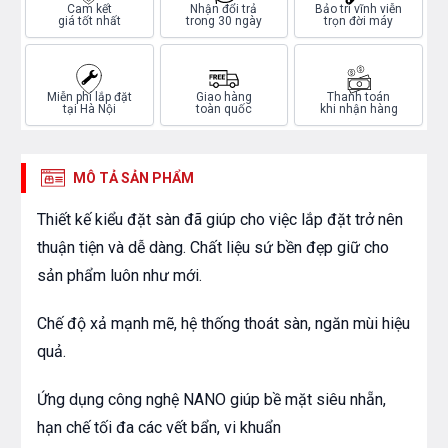
Cam kết
Nhận đổi trả
Bảo trì vĩnh viễn
giá tốt nhất
trong 30 ngày
trọn đời máy
Miễn phí lắp đặt
Giao hàng
Thanh toán
tại Hà Nội
toàn quốc
khi nhận hàng
MÔ TẢ SẢN PHẨM
Thiết kế kiểu đặt sàn đã giúp cho việc lắp đặt trở nên
thuận tiện và dễ dàng. Chất liệu sứ bền đẹp giữ cho
sản phẩm luôn như mới.
Chế độ xả mạnh mẽ, hệ thống thoát sàn, ngăn mùi hiệu
quả.
Ứng dụng công nghệ NANO giúp bề mặt siêu nhẵn,
hạn chế tối đa các vết bẩn, vi khuẩn