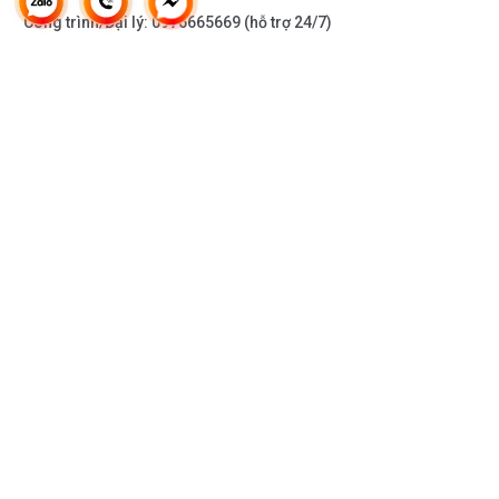
Công trình/Đại lý:
0976665669
(hỗ trợ 24/7)
THÔNG TIN KHÁC
DOANH NGHIỆP
DANH MỤC SẢN PHẨM
HỖ TRỢ KHÁCH HÀNG
KẾT NỐI VỚI CHÚNG TÔI