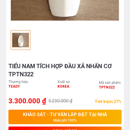
TIỂU NAM TÍCH HỢP ĐẦU XẢ NHẤN CƠ
TPTN322
Thương hiệu
Xuất xứ
Mã sản phẩm
TEADY
KOREA
TPTN322
3.300.000 ₫
5.230.000 ₫
Tiết kiệm 37%
KHẢO SÁT - TƯ VẤN LẮP ĐẶT TẠI NHÀ
Miễn phí 100%