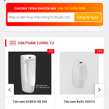
CHƯƠNG TRÌNH KHUYẾN MÃI
LÊN TỚI 3.050.000Đ
Đăng ký ngay
SẢN PHẨM TƯƠNG TỰ
-5%
-2%
-10%
Tiểu nam KOBESI KB 506
Tiểu nam Bello 500314