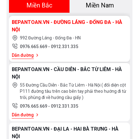
Miền Bắc
Miền Nam
BEPANTOAN.VN - ĐƯỜNG LÁNG - ĐỐNG ĐA - HÀ
NỘI
992 Đường Láng - Đống Đa - HN
0976.665.669
-
0912.331.335
Dẫn đường
BEPANTOAN.VN - CẦU DIỄN - BẮC TỪ LIÊM - HÀ
NỘI
55 Đường Cầu Diễn - Bắc Từ Liêm - Hà Nội ( đối diện cột
P111 đường tàu trên cao bên tay phải theo hướng đi từ
trôi, phùng đi về hướng cầu giấy )
0976.665.669
-
0912.331.335
Dẫn đường
BEPANTOAN.VN - ĐẠI LA - HAI BÀ TRƯNG - HÀ
NỘI