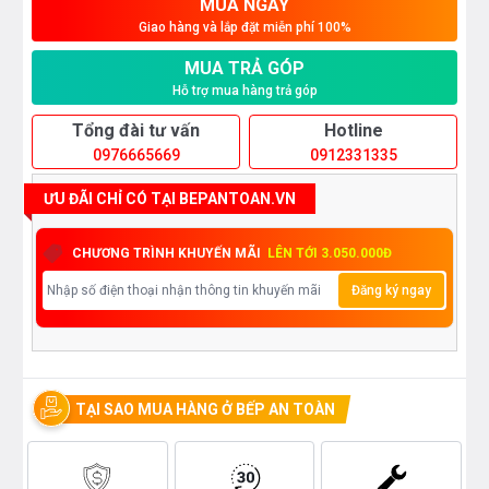
MUA NGAY
Giao hàng và lắp đặt miễn phí 100%
MUA TRẢ GÓP
Hỗ trợ mua hàng trả góp
Tổng đài tư vấn
Hotline
0976665669
0912331335
ƯU ĐÃI CHỈ CÓ TẠI BEPANTOAN.VN
CHƯƠNG TRÌNH KHUYẾN MÃI
LÊN TỚI 3.050.000Đ
Đăng ký ngay
TẠI SAO MUA HÀNG Ở BẾP AN TOÀN