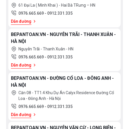
61 Đại La ( Minh Khai ) - Hai Bà TRưng – HN
0976.665.669
-
0912.331.335
Dẫn đường
BEPANTOAN.VN - NGUYỄN TRÃI - THANH XUÂN -
HÀ NỘI
Nguyễn Trãi - Thanh Xuân - HN
0976.665.669
-
0912.331.335
Dẫn đường
BEPANTOAN.VN - ĐƯỜNG CỔ LOA - ĐÔNG ANH -
HÀ NỘI
Căn 08 - TT1.4 Khu Dự Án Calyx Residence Đường Cổ
Loa - Đông Anh - Hà Nội
0976.665.669
-
0912.331.335
Dẫn đường
BEPANTOAN.VN - NGUYỄN VĂN CỪ - LONG BIÊN -