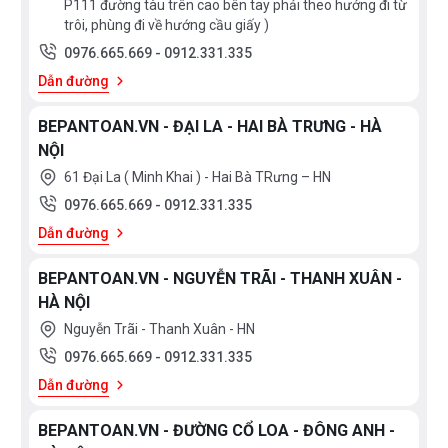
P111 đường tàu trên cao bên tay phải theo hướng đi từ
trôi, phùng đi về hướng cầu giấy )
0976.665.669
-
0912.331.335
Dẫn đường
BEPANTOAN.VN - ĐẠI LA - HAI BÀ TRƯNG - HÀ
NỘI
61 Đại La ( Minh Khai ) - Hai Bà TRưng – HN
0976.665.669
-
0912.331.335
Dẫn đường
BEPANTOAN.VN - NGUYỄN TRÃI - THANH XUÂN -
HÀ NỘI
Nguyễn Trãi - Thanh Xuân - HN
0976.665.669
-
0912.331.335
Dẫn đường
BEPANTOAN.VN - ĐƯỜNG CỔ LOA - ĐÔNG ANH -