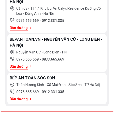
HÀ NỘI
Căn 08 - TT1.4 Khu Dự Án Calyx Residence Đường Cổ
Loa - Đông Anh - Hà Nội
0976.665.669
-
0912.331.335
Dẫn đường
BEPANTOAN.VN - NGUYỄN VĂN CỪ - LONG BIÊN -
HÀ NỘI
Nguyễn Văn Cừ - Long Biên - HN
0976.665.669
-
0833.665.669
Dẫn đường
BẾP AN TOÀN SÓC SƠN
Thôn Hương Đình - Xã Mai Đình - Sóc Sơn - TP Hà Nôị
0976.665.669
-
0912.331.335
Dẫn đường