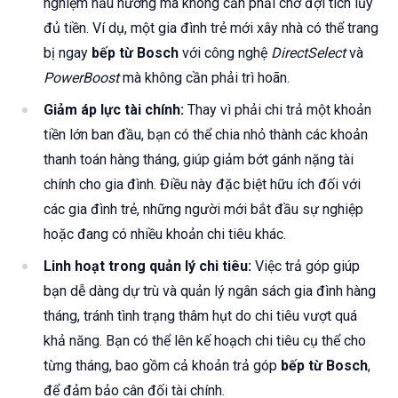
nghiệm nấu nướng mà không cần phải chờ đợi tích lũy
đủ tiền. Ví dụ, một gia đình trẻ mới xây nhà có thể trang
bị ngay
bếp từ Bosch
với công nghệ
DirectSelect
và
PowerBoost
mà không cần phải trì hoãn.
Giảm áp lực tài chính:
Thay vì phải chi trả một khoản
tiền lớn ban đầu, bạn có thể chia nhỏ thành các khoản
thanh toán hàng tháng, giúp giảm bớt gánh nặng tài
chính cho gia đình. Điều này đặc biệt hữu ích đối với
các gia đình trẻ, những người mới bắt đầu sự nghiệp
hoặc đang có nhiều khoản chi tiêu khác.
Linh hoạt trong quản lý chi tiêu:
Việc trả góp giúp
bạn dễ dàng dự trù và quản lý ngân sách gia đình hàng
tháng, tránh tình trạng thâm hụt do chi tiêu vượt quá
khả năng. Bạn có thể lên kế hoạch chi tiêu cụ thể cho
từng tháng, bao gồm cả khoản trả góp
bếp từ Bosch
,
để đảm bảo cân đối tài chính.