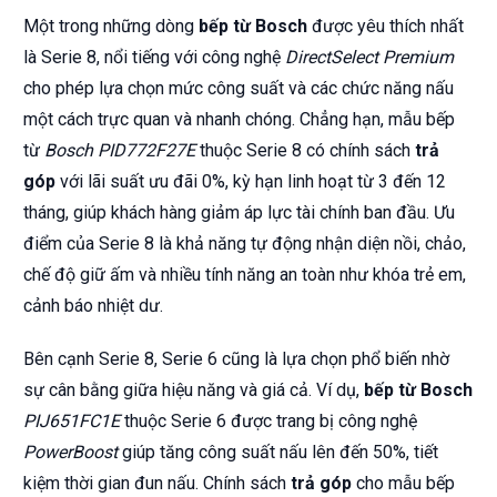
Một trong những dòng
bếp từ Bosch
được yêu thích nhất
là Serie 8, nổi tiếng với công nghệ
DirectSelect Premium
cho phép lựa chọn mức công suất và các chức năng nấu
một cách trực quan và nhanh chóng. Chẳng hạn, mẫu bếp
từ
Bosch PID772F27E
thuộc Serie 8 có chính sách
trả
góp
với lãi suất ưu đãi 0%, kỳ hạn linh hoạt từ 3 đến 12
tháng, giúp khách hàng giảm áp lực tài chính ban đầu. Ưu
điểm của Serie 8 là khả năng tự động nhận diện nồi, chảo,
chế độ giữ ấm và nhiều tính năng an toàn như khóa trẻ em,
cảnh báo nhiệt dư.
Bên cạnh Serie 8, Serie 6 cũng là lựa chọn phổ biến nhờ
sự cân bằng giữa hiệu năng và giá cả. Ví dụ,
bếp từ Bosch
PIJ651FC1E
thuộc Serie 6 được trang bị công nghệ
PowerBoost
giúp tăng công suất nấu lên đến 50%, tiết
kiệm thời gian đun nấu. Chính sách
trả góp
cho mẫu bếp