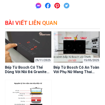
BÀI VIẾT LIÊN QUAN
29/11/2025
15/05/2025
Bếp Từ Bosch Có Thể
Bếp Từ Bosch Có An Toàn
Dùng Với Nồi Đá Granite
Với Phụ Nữ Mang Thai
Không? [Kiểm Tra + Mẹo
Không? [2025]: Giải Đáp &
Hay]
Lưu Ý