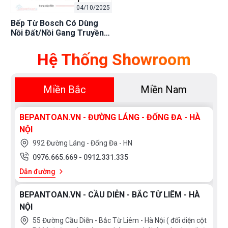
04/10/2025
Bếp Từ Bosch Có Dùng
Nồi Đất/Nồi Gang Truyền
Thống Được Không? Giải
Pháp Tối Ưu
Hệ Thống Showroom
Miền Bắc
Miền Nam
BEPANTOAN.VN - ĐƯỜNG LÁNG - ĐỐNG ĐA - HÀ
NỘI
992 Đường Láng - Đống Đa - HN
0976.665.669
-
0912.331.335
Dẫn đường
BEPANTOAN.VN - CẦU DIỄN - BẮC TỪ LIÊM - HÀ
NỘI
55 Đường Cầu Diễn - Bắc Từ Liêm - Hà Nội ( đối diện cột