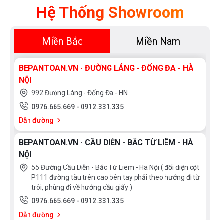
Mẹo Chọn!
Hệ Thống Showroom
Miền Bắc
Miền Nam
BEPANTOAN.VN - ĐƯỜNG LÁNG - ĐỐNG ĐA - HÀ
NỘI
992 Đường Láng - Đống Đa - HN
0976.665.669
-
0912.331.335
Dẫn đường
BEPANTOAN.VN - CẦU DIỄN - BẮC TỪ LIÊM - HÀ
NỘI
55 Đường Cầu Diễn - Bắc Từ Liêm - Hà Nội ( đối diện cột
P111 đường tàu trên cao bên tay phải theo hướng đi từ
trôi, phùng đi về hướng cầu giấy )
0976.665.669
-
0912.331.335
Dẫn đường