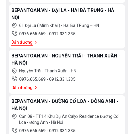
BEPANTOAN.VN - ĐẠI LA - HAI BÀ TRƯNG - HÀ
NỘI
61 Đại La ( Minh Khai ) - Hai Bà TRưng – HN
0976.665.669
-
0912.331.335
Dẫn đường
BEPANTOAN.VN - NGUYỄN TRÃI - THANH XUÂN -
HÀ NỘI
Nguyễn Trãi - Thanh Xuân - HN
0976.665.669
-
0912.331.335
Dẫn đường
BEPANTOAN.VN - ĐƯỜNG CỔ LOA - ĐÔNG ANH -
HÀ NỘI
Căn 08 - TT1.4 Khu Dự Án Calyx Residence Đường Cổ
Loa - Đông Anh - Hà Nội
0976.665.669
-
0912.331.335