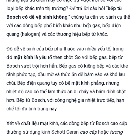
loại bếp khác trên thị trường? Để trả lời câu hỏi “
bếp từ
Bosch có dễ vệ sinh không
,” chúng ta cần so sánh cụ thể
với các dòng bếp phổ biến khác như bếp gas, bếp điện
quang (halogen) và các thương hiệu bếp từ khác.
Độ dễ vệ sinh của bếp phụ thuộc vào nhiều yếu tố, trong
đó
mặt kính
là yếu tố then chốt. So với bếp gas, bếp từ
Bosch vượt trội hơn hẳn. Bếp gas có kiềng bếp và các khe
rãnh phức tạp, dầu mỡ và thức ăn dễ bám vào và khó lau
chùi. Bếp điện quang tuy có bề mặt kính phẳng, nhưng
nhiệt độ cao có thể làm thức ăn bị cháy và bám dính chặt
hơn. Bếp từ Bosch, với công nghệ gia nhiệt trực tiếp, hạn
chế tối đa tình trạng này.
Xét về chất liệu mặt kính, các dòng bếp từ Bosch cao cấp
thường sử dụng kính Schott Ceran
cao cấp
hoặc
tương