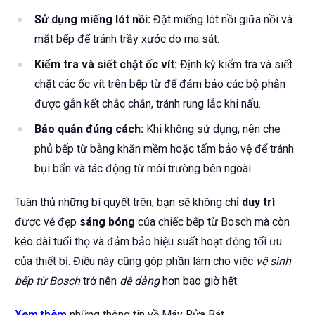
Sử dụng miếng lót nồi:
Đặt miếng lót nồi giữa nồi và
mặt bếp để tránh trầy xước do ma sát.
Kiểm tra và siết chặt ốc vít:
Định kỳ kiểm tra và siết
chặt các ốc vít trên bếp từ để đảm bảo các bộ phận
được gắn kết chắc chắn, tránh rung lắc khi nấu.
Bảo quản đúng cách:
Khi không sử dụng, nên che
phủ bếp từ bằng khăn mềm hoặc tấm bảo vệ để tránh
bụi bẩn và tác động từ môi trường bên ngoài.
Tuân thủ những bí quyết trên, bạn sẽ không chỉ
duy trì
được vẻ đẹp
sáng bóng
của chiếc bếp từ Bosch mà còn
kéo dài tuổi thọ và đảm bảo hiệu suất hoạt động tối ưu
của thiết bị. Điều này cũng góp phần làm cho việc
vệ sinh
bếp từ Bosch
trở nên
dễ dàng
hơn bao giờ hết.
Xem thêm
những thông tin về Máy Rửa Bát