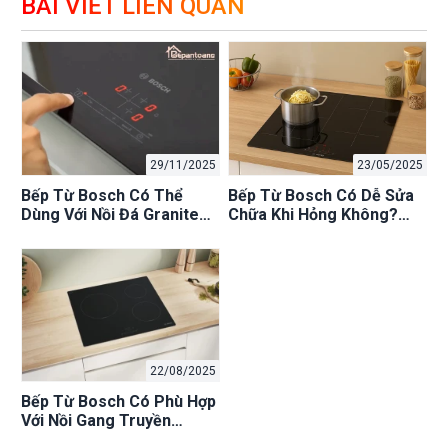
BÀI VIẾT LIÊN QUAN
29/11/2025
23/05/2025
Bếp Từ Bosch Có Thể
Bếp Từ Bosch Có Dễ Sửa
Dùng Với Nồi Đá Granite
Chữa Khi Hỏng Không?
Không? [Kiểm Tra + Mẹo
[2025]: Đánh Giá Độ Bền &
Hay]
Chi Phí
22/08/2025
Bếp Từ Bosch Có Phù Hợp
Với Nồi Gang Truyền
Thống Việt Nam Không?