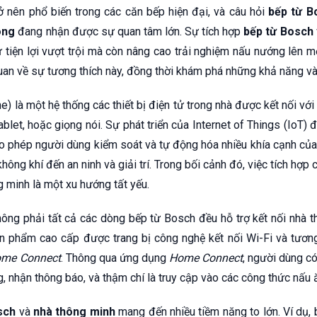
 nên phổ biến trong các căn bếp hiện đại, và câu hỏi
bếp từ B
ông
đang nhận được sự quan tâm lớn. Sự tích hợp
bếp từ Bosch
 tiện lợi vượt trội mà còn nâng cao trải nghiệm nấu nướng lên m
uan về sự tương thích này, đồng thời khám phá những khả năng và 
 là một hệ thống các thiết bị điện tử trong nhà được kết nối với 
blet, hoặc giọng nói. Sự phát triển của Internet of Things (IoT) 
ho phép người dùng kiểm soát và tự động hóa nhiều khía cạnh của
hông khí đến an ninh và giải trí. Trong bối cảnh đó, việc tích hợp 
g minh là một xu hướng tất yếu.
hông phải tất cả các dòng bếp từ Bosch đều hỗ trợ kết nối nhà t
 phẩm cao cấp được trang bị công nghệ kết nối Wi-Fi và tương
me Connect
. Thông qua ứng dụng
Home Connect
, người dùng có
g, nhận thông báo, và thậm chí là truy cập vào các công thức nấu 
sch
và
nhà thông minh
mang đến nhiều tiềm năng to lớn. Ví dụ, 