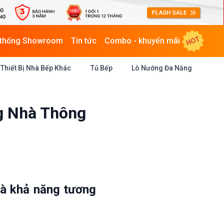
HOT
 thống Showroom
Tin tức
Combo - khuyến mãi
Thiết Bị Nhà Bếp Khác
Tủ Bếp
Lò Nướng Đa Năng
g Nhà Thông
và khả năng tương