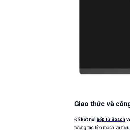
Giao thức và công
Để
kết nối
bếp từ Bosch
vớ
tương tác liền mạch và hiệu 