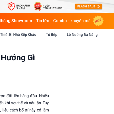
HOT
 thống Showroom
Tin tức
Combo - khuyến mãi
Thiết Bị Nhà Bếp Khác
Tủ Bếp
Lò Nướng Đa Năng
 Hưởng Gì
được đặt lên hàng đầu. Nhiều
ển khi sơ chế và nấu ăn. Tuy
g
, liệu cách bố trí này có làm