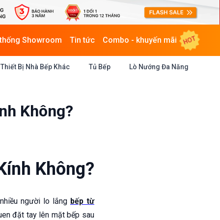
HOT
 thống Showroom
Tin tức
Combo - khuyến mãi
Thiết Bị Nhà Bếp Khác
Tủ Bếp
Lò Nướng Đa Năng
ính Không?
Kính Không?
 nhiều người lo lắng
bếp từ
quen đặt tay lên mặt bếp sau