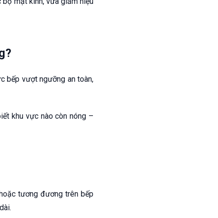
 bộ mặt kính, vừa giảm hiệu
ng?
vực bếp vượt ngưỡng an toàn,
 biết khu vực nào còn nóng –
 hoặc tương đương trên bếp
dài.