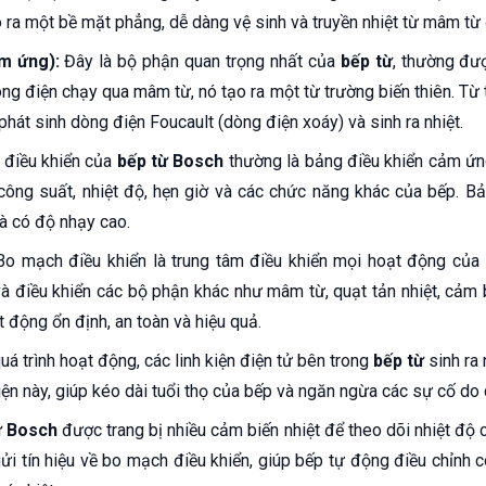
o ra một bề mặt phẳng, dễ dàng vệ sinh và truyền nhiệt từ mâm từ 
m ứng):
Đây là bộ phận quan trọng nhất của
bếp từ
, thường đư
òng điện chạy qua mâm từ, nó tạo ra một từ trường biến thiên. Từ
phát sinh dòng điện Foucault (dòng điện xoáy) và sinh ra nhiệt.
điều khiển của
bếp từ Bosch
thường là bảng điều khiển cảm ứ
công suất, nhiệt độ, hẹn giờ và các chức năng khác của bếp. Bả
à có độ nhạy cao.
o mạch điều khiển là trung tâm điều khiển mọi hoạt động của
và điều khiển các bộ phận khác như mâm từ, quạt tản nhiệt, cảm b
động ổn định, an toàn và hiệu quả.
uá trình hoạt động, các linh kiện điện tử bên trong
bếp từ
sinh ra 
iện này, giúp kéo dài tuổi thọ của bếp và ngăn ngừa các sự cố do 
ừ Bosch
được trang bị nhiều cảm biến nhiệt để theo dõi nhiệt độ
ửi tín hiệu về bo mạch điều khiển, giúp bếp tự động điều chỉnh c