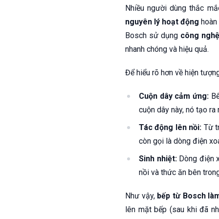
Nhiều người dùng thắc mắ
nguyên lý hoạt động
hoàn 
Bosch sử dụng
công nghệ
nhanh chóng và hiệu quả.
Để hiểu rõ hơn về hiện tượn
Cuộn dây cảm ứng:
Bê
cuộn dây này, nó tạo ra
Tác động lên nồi:
Từ tr
còn gọi là dòng điện xo
Sinh nhiệt:
Dòng điện xo
nồi và thức ăn bên trong
Như vậy,
bếp từ Bosch làm
lên mặt bếp (sau khi đã nh