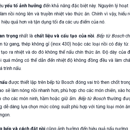
iều
yếu tố ảnh hưởng
đến khả năng đặc biệt này. Nguyên lý hoạt 
 làm nồi nóng lên và truyền nhiệt vào thức ăn. Chính vì vậy, hiểu 
hiệu quả hơn và tận dụng tối đa các ưu điểm của nó.
an trọng
nhất là
chất liệu và cấu tạo của nồi
.
Bếp từ Bosch
ch
m từ gang, thép không gỉ (inox 430) hoặc các loại nồi có đáy từ
 tạo ra nhiệt và do đó không thể nấu chín thức ăn. Độ dày của
i quá mỏng có thể dẫn đến nhiệt độ không đồng đều và làm cháy
 trình nấu.
 nấu
được thiết lập trên bếp từ Bosch đóng vai trò then chốt trong
ao sẽ làm nóng nồi nhanh hơn, phù hợp cho các món chiên, xào ho
p cho các món ninh, hầm hoặc giữ ấm.
Bếp từ Bosch
thường được
ng dễ dàng lựa chọn mức công suất phù hợp với từng loại món ă
ngon.
g bếp và cách đặt nồi
cũng ảnh hưởng đến hiệu quả nấu nướng. Đặ