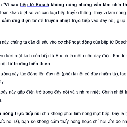
c “
Vì sao
bếp từ Bosch
không nóng nhưng vẫn làm chín t
toàn khác biệt so với các loại bếp truyền thống. Thay vì làm nóng 
 cảm ứng điện từ
để
truyền nhiệt trực tiếp
vào đáy nồi, giúp
g này, chúng ta cần đi sâu vào cơ chế hoạt động của bếp từ Bosch
n dưới mặt kính của bếp từ Bosch là một cuộn dây điện. Khi dò
 một
từ trường biến thiên
.
ường này tác động lên đáy nồi (phải là nồi có đáy nhiễm từ), tạo
áy.
áy này gặp điện trở trong đáy nồi và sinh ra nhiệt. Chính nhiệt 
.
 nóng trực tiếp nồi
chứ không phải làm nóng mặt bếp. Đây là lý
ấc nồi ra), bạn sẽ không cảm thấy nóng hoặc chỉ hơi ấm do nhi