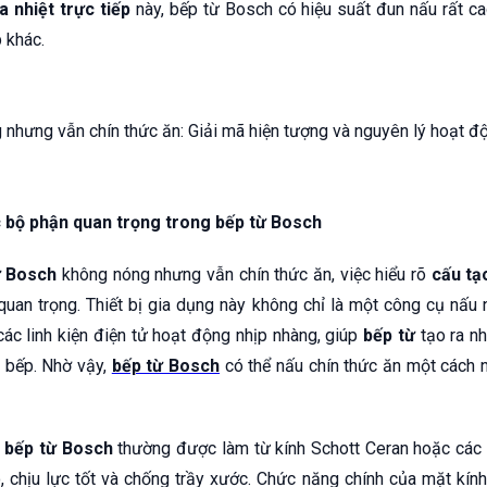
a nhiệt trực tiếp
này, bếp từ Bosch có hiệu suất đun nấu rất cao
 khác.
 bộ phận quan trọng trong bếp từ Bosch
ừ Bosch
không nóng nhưng vẫn chín thức ăn, việc hiểu rõ
cấu tạ
quan trọng. Thiết bị gia dụng này không chỉ là một công cụ nấu
ác linh kiện điện tử hoạt động nhịp nhàng, giúp
bếp từ
tạo ra nh
 bếp. Nhờ vậy,
bếp từ Bosch
có thể nấu chín thức ăn một cách n
a
bếp từ Bosch
thường được làm từ kính Schott Ceran hoặc các 
o, chịu lực tốt và chống trầy xước. Chức năng chính của mặt kín