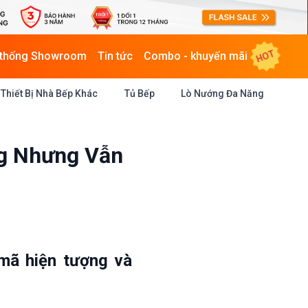
HOT
 thống Showroom
Tin tức
Combo - khuyến mãi
Thiết Bị Nhà Bếp Khác
Tủ Bếp
Lò Nướng Đa Năng
ng Nhưng Vẫn
mã hiện tượng và