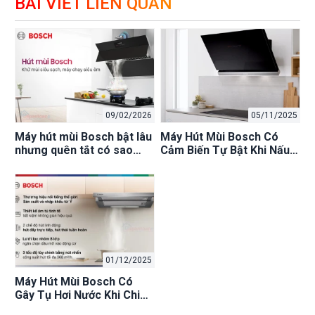
BÀI VIẾT LIÊN QUAN
09/02/2026
05/11/2025
Máy hút mùi Bosch bật lâu
Máy Hút Mùi Bosch Có
nhưng quên tắt có sao
Cảm Biến Tự Bật Khi Nấu
không?
Không? Review Chi Tiết,
Mua Ở Đâu?
01/12/2025
Máy Hút Mùi Bosch Có
Gây Tụ Hơi Nước Khi Chiên
Rán Không? Cách Khắc