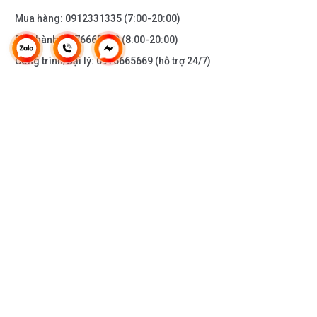
Mua hàng:
0912331335
(7:00-20:00)
Bảo hành:
0976665669
(8:00-20:00)
Công trình/Đại lý:
0976665669
(hỗ trợ 24/7)
THÔNG TIN KHÁC
DOANH NGHIỆP
DANH MỤC SẢN PHẨM
HỖ TRỢ KHÁCH HÀNG
KẾT NỐI VỚI CHÚNG TÔI