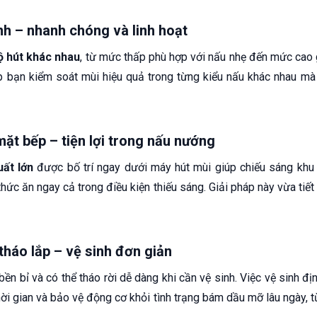
nh – nhanh chóng và linh hoạt
ộ hút khác nhau
, từ mức thấp phù hợp với nấu nhẹ đến mức cao g
p bạn kiểm soát mùi hiệu quả trong từng kiểu nấu khác nhau mà
ặt bếp – tiện lợi trong nấu nướng
ất lớn
được bố trí ngay dưới máy hút mùi giúp chiếu sáng khu 
thức ăn ngay cả trong điều kiện thiếu sáng. Giải pháp này vừa tiế
tháo lắp – vệ sinh đơn giản
bền bỉ và có thể tháo rời dễ dàng khi cần vệ sinh. Việc vệ sinh địn
hời gian và bảo vệ động cơ khỏi tình trạng bám dầu mỡ lâu ngày, 