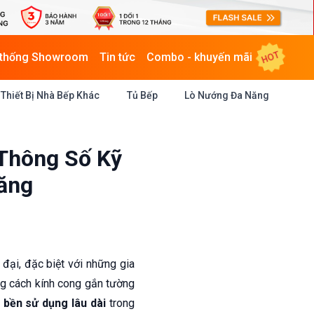
HOT
 thống Showroom
Tin tức
Combo - khuyến mãi
Thiết Bị Nhà Bếp Khác
Tủ Bếp
Lò Nướng Đa Năng
Thông Số Kỹ
Năng
đại, đặc biệt với những gia
ng cách kính cong gắn tường
 bền sử dụng lâu dài
trong