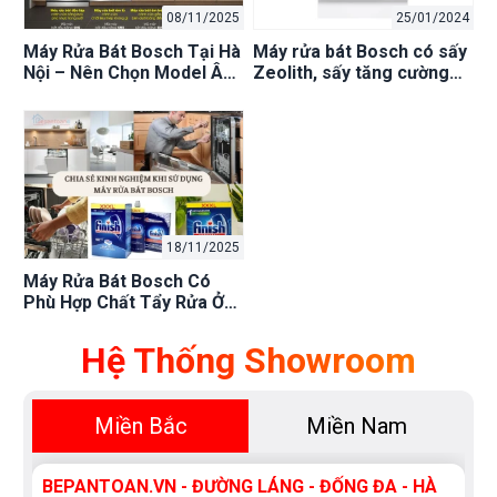
08/11/2025
25/01/2024
Máy Rửa Bát Bosch Tại Hà
Máy rửa bát Bosch có sấy
Nội – Nên Chọn Model Âm
Zeolith, sấy tăng cường
Hay Độc Lập? Tư Vấn!
hay tự hé cửa - Đâu là lựa
chọn tối ưu?
18/11/2025
Máy Rửa Bát Bosch Có
Phù Hợp Chất Tẩy Rửa Ở
Việt Nam Không? Tư Vấn
Chọn Mua!
Hệ Thống Showroom
Miền Bắc
Miền Nam
BEPANTOAN.VN - ĐƯỜNG LÁNG - ĐỐNG ĐA - HÀ