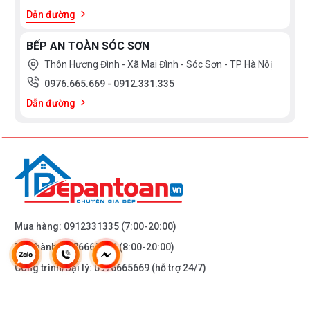
Dẫn đường
BẾP AN TOÀN SÓC SƠN
Thôn Hương Đình - Xã Mai Đình - Sóc Sơn - TP Hà Nôị
0976.665.669
-
0912.331.335
Dẫn đường
Mua hàng:
0912331335
(7:00-20:00)
Bảo hành:
0976665669
(8:00-20:00)
Công trình/Đại lý:
0976665669
(hỗ trợ 24/7)