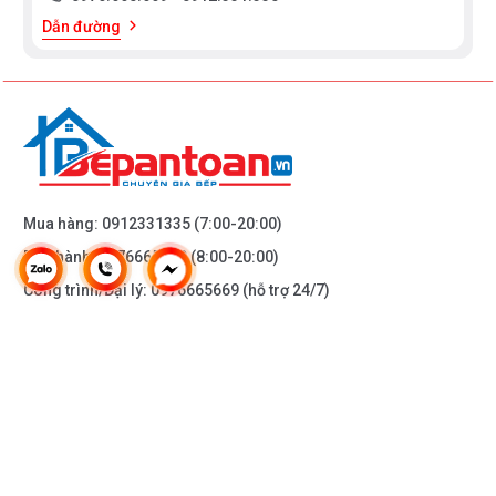
Dẫn đường
Mua hàng:
0912331335
(7:00-20:00)
Bảo hành:
0976665669
(8:00-20:00)
Công trình/Đại lý:
0976665669
(hỗ trợ 24/7)
THÔNG TIN KHÁC
DOANH NGHIỆP