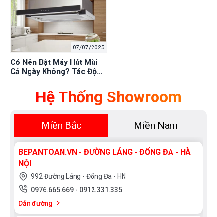
07/07/2025
Có Nên Bật Máy Hút Mùi
Cả Ngày Không? Tác Động
Đến Tuổi Thọ Thiết Bị,
Điện Năng?
Hệ Thống Showroom
Miền Bắc
Miền Nam
BEPANTOAN.VN - ĐƯỜNG LÁNG - ĐỐNG ĐA - HÀ
NỘI
992 Đường Láng - Đống Đa - HN
0976.665.669
-
0912.331.335
Dẫn đường