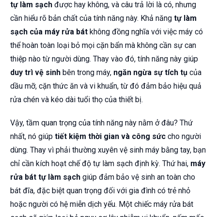
tự làm sạch
được hay không, và câu trả lời là có, nhưng
cần hiểu rõ bản chất của tính năng này. Khả năng
tự làm
sạch của máy rửa bát
không đồng nghĩa với việc máy có
thể hoàn toàn loại bỏ mọi cặn bẩn mà không cần sự can
thiệp nào từ người dùng. Thay vào đó, tính năng này giúp
duy trì vệ sinh
bên trong máy,
ngăn ngừa sự tích tụ
của
dầu mỡ, cặn thức ăn và vi khuẩn, từ đó đảm bảo hiệu quả
rửa chén và kéo dài tuổi thọ của thiết bị.
Vậy, tầm quan trọng của tính năng này nằm ở đâu? Thứ
nhất, nó giúp
tiết kiệm thời gian và công sức
cho người
dùng. Thay vì phải thường xuyên vệ sinh máy bằng tay, bạn
chỉ cần kích hoạt chế độ tự làm sạch định kỳ. Thứ hai,
máy
rửa bát tự làm sạch
giúp đảm bảo vệ sinh an toàn cho
bát đĩa, đặc biệt quan trọng đối với gia đình có trẻ nhỏ
hoặc người có hệ miễn dịch yếu. Một chiếc máy rửa bát