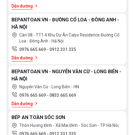
Dẫn đường
BEPANTOAN.VN - ĐƯỜNG CỔ LOA - ĐÔNG ANH -
HÀ NỘI
Căn 08 - TT1.4 Khu Dự Án Calyx Residence Đường Cổ
Loa - Đông Anh - Hà Nội
0976.665.669
-
0912.331.335
Dẫn đường
BEPANTOAN.VN - NGUYỄN VĂN CỪ - LONG BIÊN -
HÀ NỘI
Nguyễn Văn Cừ - Long Biên - HN
0976.665.669
-
0833.665.669
Dẫn đường
BẾP AN TOÀN SÓC SƠN
Thôn Hương Đình - Xã Mai Đình - Sóc Sơn - TP Hà Nôị
0976.665.669
-
0912.331.335