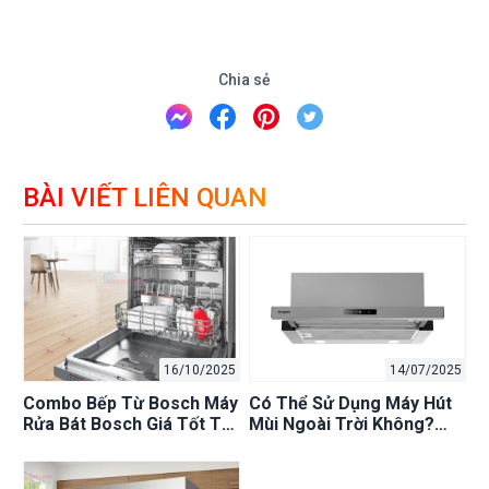
Chia sẻ
BÀI VIẾT LIÊN QUAN
16/10/2025
14/07/2025
Combo Bếp Từ Bosch Máy
Có Thể Sử Dụng Máy Hút
Rửa Bát Bosch Giá Tốt Tại
Mùi Ngoài Trời Không?
Bếp An Toàn Hà Nội, Ưu
Những Điều Cần Biết Về
Đãi Lớn!
Lắp Đặt