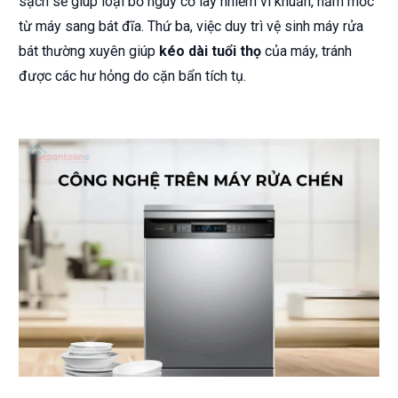
sạch sẽ giúp loại bỏ nguy cơ lây nhiễm vi khuẩn, nấm mốc
từ máy sang bát đĩa. Thứ ba, việc duy trì vệ sinh máy rửa
bát thường xuyên giúp
kéo dài tuổi thọ
của máy, tránh
được các hư hỏng do cặn bẩn tích tụ.