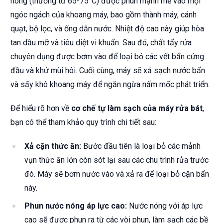
nóng (thường từ 65-75°C) được phun mạnh mẽ vào mọi
ngóc ngách của khoang máy, bao gồm thành máy, cánh
quạt, bộ lọc, và ống dẫn nước. Nhiệt độ cao này giúp hòa
tan dầu mỡ và tiêu diệt vi khuẩn. Sau đó, chất tẩy rửa
chuyên dụng được bơm vào để loại bỏ các vết bẩn cứng
đầu và khử mùi hôi. Cuối cùng, máy sẽ xả sạch nước bẩn
và sấy khô khoang máy để ngăn ngừa nấm mốc phát triển.
Để hiểu rõ hơn về
cơ chế tự làm sạch của máy rửa bát
,
bạn có thể tham khảo quy trình chi tiết sau:
Xả cặn thức ăn:
Bước đầu tiên là loại bỏ các mảnh
vụn thức ăn lớn còn sót lại sau các chu trình rửa trước
đó. Máy sẽ bơm nước vào và xả ra để loại bỏ cặn bẩn
này.
Phun nước nóng áp lực cao:
Nước nóng với áp lực
cao sẽ được phun ra từ các vòi phun, làm sạch các bề