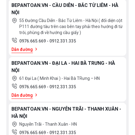
BEPANTOAN.VN - CẦU DIỄN - BẮC TỪ LIÊM - HÀ
NỘI
55 Đường Cầu Diễn - Bắc Từ Liêm - Hà Nội ( đối diện cột
P111 đường tàu trên cao bên tay phải theo hướng đi từ
trôi, phùng đi về hướng cầu giấy )
0976.665.669
-
0912.331.335
Dẫn đường
BEPANTOAN.VN - ĐẠI LA - HAI BÀ TRƯNG - HÀ
NỘI
61 Đại La ( Minh Khai ) - Hai Bà TRưng – HN
0976.665.669
-
0912.331.335
Dẫn đường
BEPANTOAN.VN - NGUYỄN TRÃI - THANH XUÂN -
HÀ NỘI
Nguyễn Trãi - Thanh Xuân - HN
0976.665.669
-
0912.331.335