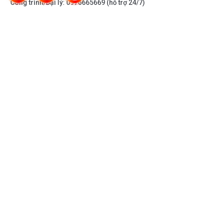
Công trình/Đại lý:
0976665669
(hỗ trợ 24/7)
THÔNG TIN KHÁC
DOANH NGHIỆP
DANH MỤC SẢN PHẨM
HỖ TRỢ KHÁCH HÀNG
KẾT NỐI VỚI CHÚNG TÔI