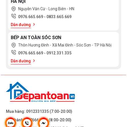
HÀ NỘI
Nguyễn Văn Cừ - Long Biên - HN
0976.665.669
-
0833.665.669
Dẫn đường
BẾP AN TOÀN SÓC SƠN
Thôn Hương Đình - Xã Mai Đình - Sóc Sơn - TP Hà Nôị
0976.665.669
-
0912.331.335
Dẫn đường
Mua hàng:
0912331335
(7:00-20:00)
Bảo hành:
0976665669
(8:00-20:00)