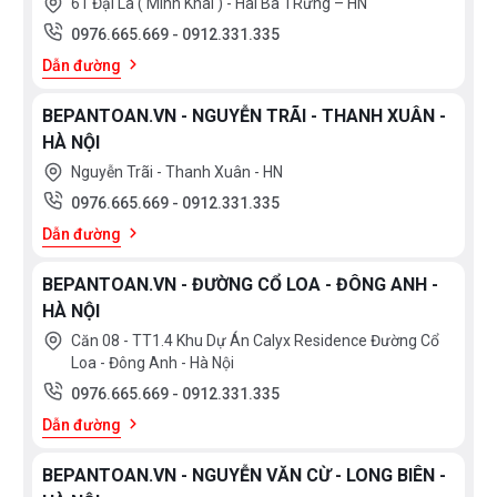
61 Đại La ( Minh Khai ) - Hai Bà TRưng – HN
0976.665.669
-
0912.331.335
Dẫn đường
BEPANTOAN.VN - NGUYỄN TRÃI - THANH XUÂN -
HÀ NỘI
Nguyễn Trãi - Thanh Xuân - HN
0976.665.669
-
0912.331.335
Dẫn đường
BEPANTOAN.VN - ĐƯỜNG CỔ LOA - ĐÔNG ANH -
HÀ NỘI
Căn 08 - TT1.4 Khu Dự Án Calyx Residence Đường Cổ
Loa - Đông Anh - Hà Nội
0976.665.669
-
0912.331.335
Dẫn đường
BEPANTOAN.VN - NGUYỄN VĂN CỪ - LONG BIÊN -