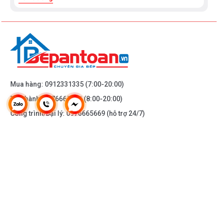
Mua hàng:
0912331335
(7:00-20:00)
Bảo hành:
0976665669
(8:00-20:00)
Công trình/Đại lý:
0976665669
(hỗ trợ 24/7)
THÔNG TIN KHÁC
DOANH NGHIỆP