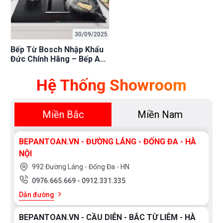
30/09/2025
Bếp Từ Bosch Nhập Khẩu
Đức Chính Hãng – Bếp An
Toàn Phân Phối Uy Tín
Hệ Thống Showroom
Miền Bắc
Miền Nam
BEPANTOAN.VN - ĐƯỜNG LÁNG - ĐỐNG ĐA - HÀ
NỘI
992 Đường Láng - Đống Đa - HN
0976.665.669
-
0912.331.335
Dẫn đường
BEPANTOAN.VN - CẦU DIỄN - BẮC TỪ LIÊM - HÀ