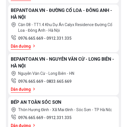
BEPANTOAN.VN - ĐƯỜNG CỔ LOA - ĐÔNG ANH -
HÀ NỘI
Căn 08 - TT1.4 Khu Dự Án Calyx Residence Đường Cổ
Loa - Đông Anh - Hà Nội
0976.665.669
-
0912.331.335
Dẫn đường
BEPANTOAN.VN - NGUYỄN VĂN CỪ - LONG BIÊN -
HÀ NỘI
Nguyễn Văn Cừ - Long Biên - HN
0976.665.669
-
0833.665.669
Dẫn đường
BẾP AN TOÀN SÓC SƠN
Thôn Hương Đình - Xã Mai Đình - Sóc Sơn - TP Hà Nôị
0976.665.669
-
0912.331.335
Dẫn đường