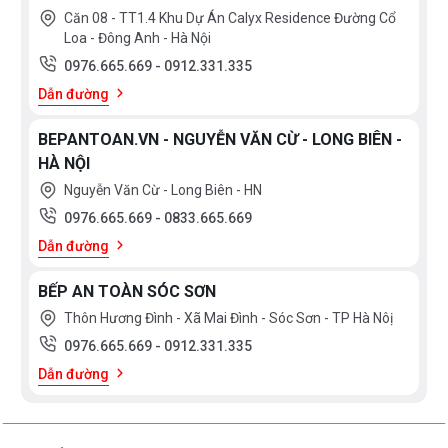
Căn 08 - TT1.4 Khu Dự Án Calyx Residence Đường Cổ
Loa - Đông Anh - Hà Nội
0976.665.669
-
0912.331.335
Dẫn đường
BEPANTOAN.VN - NGUYỄN VĂN CỪ - LONG BIÊN -
HÀ NỘI
Nguyễn Văn Cừ - Long Biên - HN
0976.665.669
-
0833.665.669
Dẫn đường
BẾP AN TOÀN SÓC SƠN
Thôn Hương Đình - Xã Mai Đình - Sóc Sơn - TP Hà Nôị
0976.665.669
-
0912.331.335
Dẫn đường