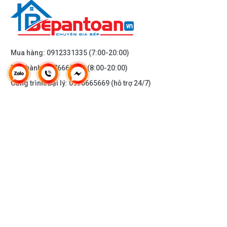
Mua hàng:
0912331335
(7:00-20:00)
Bảo hành:
0976665669
(8:00-20:00)
Công trình/Đại lý:
0976665669
(hỗ trợ 24/7)
THÔNG TIN KHÁC
DOANH NGHIỆP
DANH MỤC SẢN PHẨM
HỖ TRỢ KHÁCH HÀNG