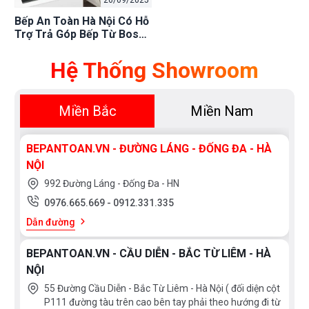
Bếp An Toàn Hà Nội Có Hỗ
Trợ Trả Góp Bếp Từ Bosch
Không? Giá Tốt Nhất!
Hệ Thống Showroom
Miền Bắc
Miền Nam
BEPANTOAN.VN - ĐƯỜNG LÁNG - ĐỐNG ĐA - HÀ
NỘI
992 Đường Láng - Đống Đa - HN
0976.665.669
-
0912.331.335
Dẫn đường
BEPANTOAN.VN - CẦU DIỄN - BẮC TỪ LIÊM - HÀ
NỘI
55 Đường Cầu Diễn - Bắc Từ Liêm - Hà Nội ( đối diện cột
P111 đường tàu trên cao bên tay phải theo hướng đi từ