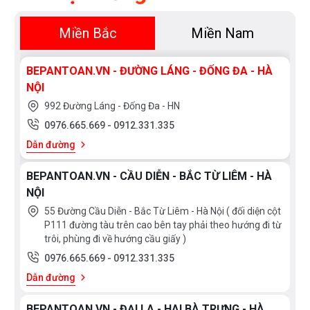
Miền Bắc
Miền Nam
BEPANTOAN.VN - ĐƯỜNG LÁNG - ĐỐNG ĐA - HÀ
NỘI
992 Đường Láng - Đống Đa - HN
0976.665.669
-
0912.331.335
Dẫn đường
BEPANTOAN.VN - CẦU DIỄN - BẮC TỪ LIÊM - HÀ
NỘI
55 Đường Cầu Diễn - Bắc Từ Liêm - Hà Nội ( đối diện cột
P111 đường tàu trên cao bên tay phải theo hướng đi từ
trôi, phùng đi về hướng cầu giấy )
0976.665.669
-
0912.331.335
Dẫn đường
BEPANTOAN.VN - ĐẠI LA - HAI BÀ TRƯNG - HÀ