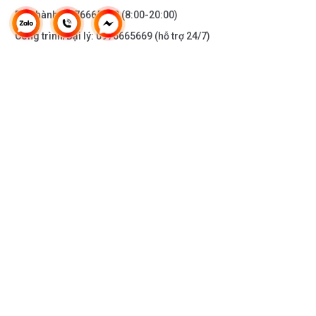
Bảo hành:
0976665669
(8:00-20:00)
Công trình/Đại lý:
0976665669
(hỗ trợ 24/7)
THÔNG TIN KHÁC
DOANH NGHIỆP
DANH MỤC SẢN PHẨM
HỖ TRỢ KHÁCH HÀNG
KẾT NỐI VỚI CHÚNG TÔI