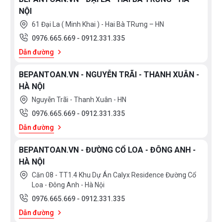
NỘI
61 Đại La ( Minh Khai ) - Hai Bà TRưng – HN
0976.665.669
-
0912.331.335
Dẫn đường
BEPANTOAN.VN - NGUYỄN TRÃI - THANH XUÂN -
HÀ NỘI
Nguyễn Trãi - Thanh Xuân - HN
0976.665.669
-
0912.331.335
Dẫn đường
BEPANTOAN.VN - ĐƯỜNG CỔ LOA - ĐÔNG ANH -
HÀ NỘI
Căn 08 - TT1.4 Khu Dự Án Calyx Residence Đường Cổ
Loa - Đông Anh - Hà Nội
0976.665.669
-
0912.331.335
Dẫn đường