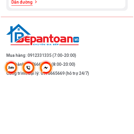
Dẫn đường
Mua hàng:
0912331335
(7:00-20:00)
Bảo hành:
0976665669
(8:00-20:00)
Công trình/Đại lý:
0976665669
(hỗ trợ 24/7)
THÔNG TIN KHÁC
DOANH NGHIỆP