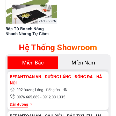
24/12/2025
Bếp Từ Bosch Nóng
Nhanh Nhưng Tự Giảm
Công Suất Khi Chiên Có
Phải Lỗi Không?
Hệ Thống Showroom
Miền Bắc
Miền Nam
BEPANTOAN.VN - ĐƯỜNG LÁNG - ĐỐNG ĐA - HÀ
NỘI
992 Đường Láng - Đống Đa - HN
0976.665.669
-
0912.331.335
Dẫn đường