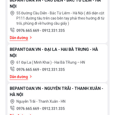
BEPANTOAN.VN - CẦU DIỄN - BẮC TỪ LIÊM - HÀ
NỘI
55 Đường Cầu Diễn - Bắc Từ Liêm - Hà Nội ( đối diện cột
P111 đường tàu trên cao bên tay phải theo hướng đi từ
trôi, phùng đi về hướng cầu giấy )
0976.665.669
-
0912.331.335
Dẫn đường
BEPANTOAN.VN - ĐẠI LA - HAI BÀ TRƯNG - HÀ
NỘI
61 Đại La ( Minh Khai ) - Hai Bà TRưng – HN
0976.665.669
-
0912.331.335
Dẫn đường
BEPANTOAN.VN - NGUYỄN TRÃI - THANH XUÂN -
HÀ NỘI
Nguyễn Trãi - Thanh Xuân - HN
0976.665.669
-
0912.331.335