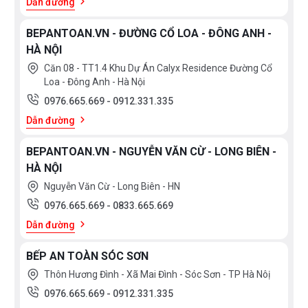
Dẫn đường
BEPANTOAN.VN - ĐƯỜNG CỔ LOA - ĐÔNG ANH -
HÀ NỘI
Căn 08 - TT1.4 Khu Dự Án Calyx Residence Đường Cổ
Loa - Đông Anh - Hà Nội
0976.665.669
-
0912.331.335
Dẫn đường
BEPANTOAN.VN - NGUYỄN VĂN CỪ - LONG BIÊN -
HÀ NỘI
Nguyễn Văn Cừ - Long Biên - HN
0976.665.669
-
0833.665.669
Dẫn đường
BẾP AN TOÀN SÓC SƠN
Thôn Hương Đình - Xã Mai Đình - Sóc Sơn - TP Hà Nôị
0976.665.669
-
0912.331.335