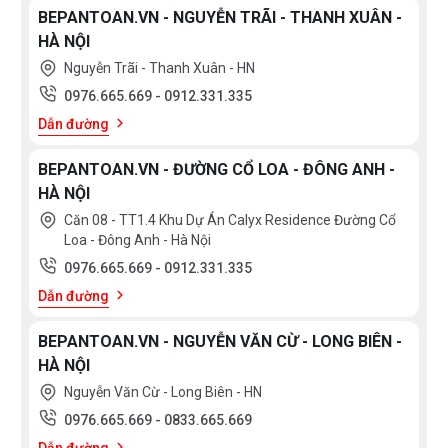
BEPANTOAN.VN - NGUYỄN TRÃI - THANH XUÂN -
HÀ NỘI
Nguyễn Trãi - Thanh Xuân - HN
0976.665.669
-
0912.331.335
Dẫn đường
BEPANTOAN.VN - ĐƯỜNG CỔ LOA - ĐÔNG ANH -
HÀ NỘI
Căn 08 - TT1.4 Khu Dự Án Calyx Residence Đường Cổ
Loa - Đông Anh - Hà Nội
0976.665.669
-
0912.331.335
Dẫn đường
BEPANTOAN.VN - NGUYỄN VĂN CỪ - LONG BIÊN -
HÀ NỘI
Nguyễn Văn Cừ - Long Biên - HN
0976.665.669
-
0833.665.669
Dẫn đường