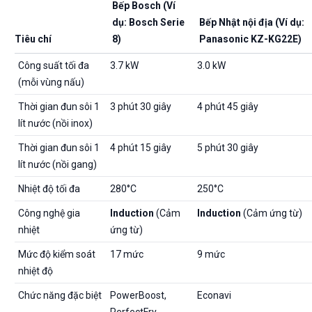
Bếp Bosch (Ví
dụ: Bosch Serie
Bếp Nhật nội địa (Ví dụ:
Tiêu chí
8)
Panasonic KZ-KG22E)
Công suất tối đa
3.7 kW
3.0 kW
(mỗi vùng nấu)
Thời gian đun sôi 1
3 phút 30 giây
4 phút 45 giây
lít nước (nồi inox)
Thời gian đun sôi 1
4 phút 15 giây
5 phút 30 giây
lít nước (nồi gang)
Nhiệt độ tối đa
280°C
250°C
Công nghệ gia
Induction
(Cảm
Induction
(Cảm ứng từ)
nhiệt
ứng từ)
Mức độ kiểm soát
17 mức
9 mức
nhiệt độ
Chức năng đặc biệt
PowerBoost,
Econavi
PerfectFry