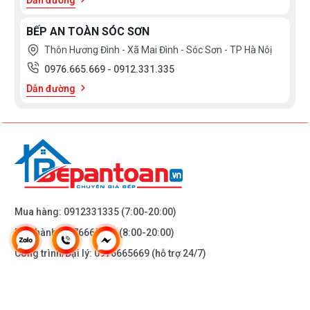
BẾP AN TOÀN SÓC SƠN
Thôn Hương Đình - Xã Mai Đình - Sóc Sơn - TP Hà Nôị
0976.665.669
-
0912.331.335
Dẫn đường
Mua hàng:
0912331335
(7:00-20:00)
Bảo hành:
0976665669
(8:00-20:00)
Công trình/Đại lý:
0976665669
(hỗ trợ 24/7)