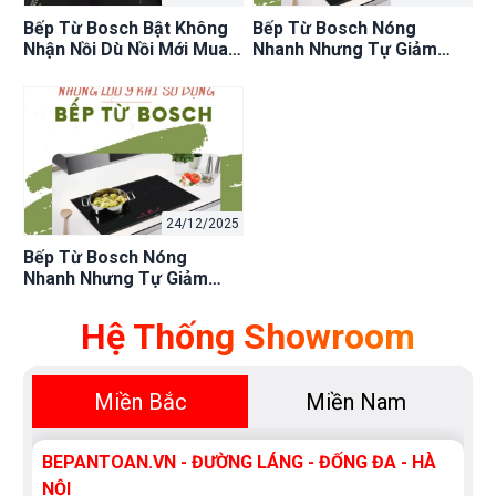
Bếp Từ Bosch Bật Không
Bếp Từ Bosch Nóng
Nhận Nồi Dù Nồi Mới Mua
Nhanh Nhưng Tự Giảm
– Vì Sao?
Công Suất Khi Chiên Có
Phải Lỗi Không?
24/12/2025
Bếp Từ Bosch Nóng
Nhanh Nhưng Tự Giảm
Công Suất Khi Chiên Có
Phải Lỗi Không?
Hệ Thống Showroom
Miền Bắc
Miền Nam
BEPANTOAN.VN - ĐƯỜNG LÁNG - ĐỐNG ĐA - HÀ
NỘI