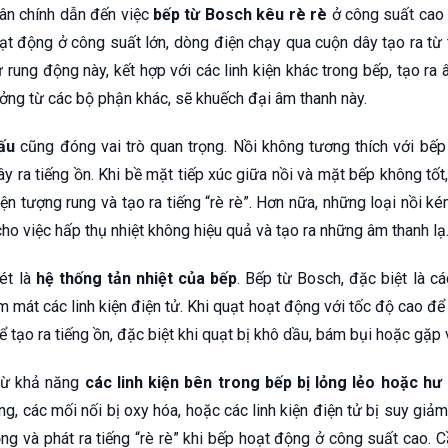
ân chính dẫn đến việc
bếp từ Bosch kêu rè rè
ở công suất cao
oạt động ở công suất lớn, dòng điện chạy qua cuộn dây tạo ra từ
rung động này, kết hợp với các linh kiện khác trong bếp, tạo ra 
ởng từ các bộ phận khác, sẽ khuếch đại âm thanh này.
ấu
cũng đóng vai trò quan trọng. Nồi không tương thích với bế
 ra tiếng ồn. Khi bề mặt tiếp xúc giữa nồi và mặt bếp không tốt
iện tượng rung và tạo ra tiếng “rè rè”. Hơn nữa, những loại nồi 
ho việc hấp thụ nhiệt không hiệu quả và tạo ra những âm thanh lạ
ét là
hệ thống tản nhiệt của bếp
. Bếp từ Bosch, đặc biệt là c
àm mát các linh kiện điện tử. Khi quạt hoạt động với tốc độ cao đ
ể tạo ra tiếng ồn, đặc biệt khi quạt bị khô dầu, bám bụi hoặc gặp
trừ khả năng
các linh kiện bên trong bếp bị lỏng lẻo hoặc hư
ỏng, các mối nối bị oxy hóa, hoặc các linh kiện điện tử bị suy giả
g và phát ra tiếng “rè rè” khi bếp hoạt động ở công suất cao. C