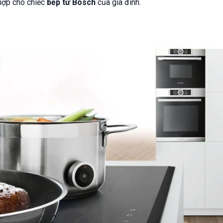
 hợp cho chiếc
bếp từ Bosch
của gia đình.