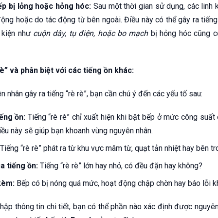
ếp bị lỏng hoặc hỏng hóc:
Sau một thời gian sử dụng, các linh 
động hoặc do tác động từ bên ngoài. Điều này có thể gây ra tiếng 
h kiện như
cuộn dây, tụ điện, hoặc bo mạch
bị hỏng hóc cũng có
è” và phân biệt với các tiếng ồn khác:
 nhân gây ra tiếng “rè rè”, bạn cần chú ý đến các yếu tố sau:
iếng ồn:
Tiếng “rè rè” chỉ xuất hiện khi bật bếp ở mức công suất
ều này sẽ giúp bạn khoanh vùng nguyên nhân.
Tiếng “rè rè” phát ra từ khu vực mâm từ, quạt tản nhiệt hay bên t
a tiếng ồn:
Tiếng “rè rè” lớn hay nhỏ, có đều đặn hay không?
kèm:
Bếp có bị nóng quá mức, hoạt động chập chờn hay báo lỗi 
hập thông tin chi tiết, bạn có thể phần nào xác định được nguyên 