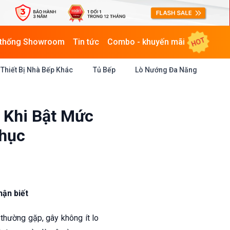
HOT
 thống Showroom
Tin tức
Combo - khuyến mãi
Thiết Bị Nhà Bếp Khác
Tủ Bếp
Lò Nướng Đa Năng
 Khi Bật Mức
hục
hận biết
thường gặp, gây không ít lo