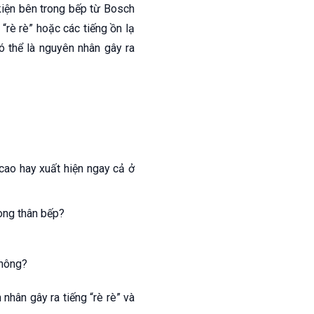
kiện bên trong bếp từ Bosch
“rè rè” hoặc các tiếng ồn lạ
 thể là nguyên nhân gây ra
 cao hay xuất hiện ngay cả ở
rong thân bếp?
không?
nhân gây ra tiếng “rè rè” và