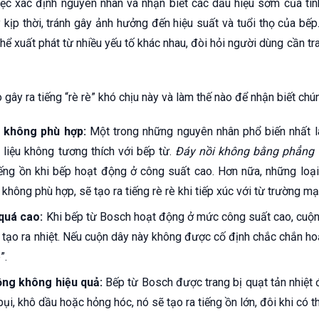
ệc xác định nguyên nhân và nhận biết các dấu hiệu sớm của tìn
 kịp thời, tránh gây ảnh hưởng đến hiệu suất và tuổi thọ của bếp.
 thể xuất phát từ nhiều yếu tố khác nhau, đòi hỏi người dùng cần tr
gây ra tiếng “rè rè” khó chịu này và làm thế nào để nhận biết chú
o không phù hợp:
Một trong những nguyên nhân phổ biến nhất l
liệu không tương thích với bếp từ.
Đáy nồi không bằng phẳng
iếng ồn khi bếp hoạt động ở công suất cao. Hơn nữa, những loạ
 không phù hợp, sẽ tạo ra tiếng rè rè khi tiếp xúc với từ trường mạ
quá cao:
Khi bếp từ Bosch hoạt động ở mức công suất cao, cuộn
tạo ra nhiệt. Nếu cuộn dây này không được cố định chắc chắn hoặ
”.
ộng không hiệu quả:
Bếp từ Bosch được trang bị quạt tản nhiệt 
ụi, khô dầu hoặc hỏng hóc, nó sẽ tạo ra tiếng ồn lớn, đôi khi có th