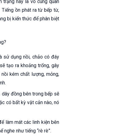
h trạng này là vô cùng quan
 Tiếng ồn phát ra từ bếp từ,
ang bị kiến thức để phân biệt
ng?
à sử dụng nồi, chảo có đáy
sẽ tạo ra khoảng trống, gây
i nồi kém chất lượng, mỏng,
nh.
 dây đồng bên trong bếp sẽ
c có bất kỳ vật cản nào, nó
để làm mát các linh kiện bên
ể nghe như tiếng “rè rè”.