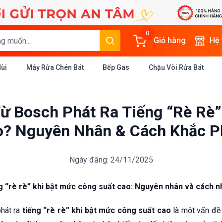
0
Giỏ hàng
Hệ
Mùi
Máy Rửa Chén Bát
Bếp Gas
Chậu Vòi Rửa Bát
Từ Bosch Phát Ra Tiếng “Rè Rè”
o? Nguyên Nhân & Cách Khắc P
Ngày đăng: 24/11/2025
g “rè rè” khi bật mức công suất cao: Nguyên nhân và cách n
hát ra
tiếng “rè rè” khi bật mức công suất cao
là một vấn đề 