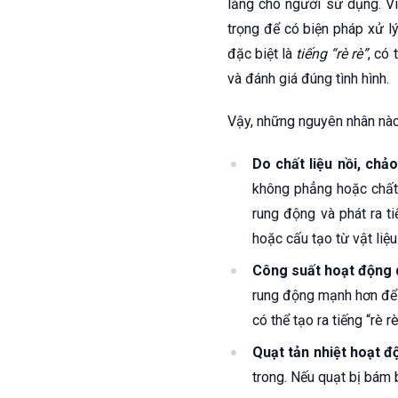
lắng cho người sử dụng. Vi
trọng để có biện pháp xử lý
đặc biệt là
tiếng “rè rè”
, có
và đánh giá đúng tình hình.
Vậy, những nguyên nhân nào 
Do chất liệu nồi, chả
không phẳng hoặc chất 
rung động và phát ra t
hoặc cấu tạo từ vật liệu
Công suất hoạt động 
rung động mạnh hơn để 
có thể tạo ra tiếng “rè rè
Quạt tản nhiệt hoạt đ
trong. Nếu quạt bị bám b