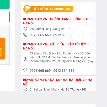
HỆ THỐNG SHOWROOM
BEPANTOAN.VN - ĐƯỜNG LÁNG - ĐỐNG ĐA -
HÀ NỘI
992 Đường Láng - Đống Đa - HN
0976.665.669
-
0912.331.335
BEPANTOAN.VN - CẦU DIỄN - BẮC TỪ LIÊM -
HÀ NỘI
55 Đường Cầu Diễn - Bắc Từ Liêm - Hà Nội ( đối
diện cột P111 đường tàu trên cao bên tay phải
theo hướng đi từ trôi, phùng đi về hướng cầu giấy
)
0976.665.669
-
0912.331.335
BEPANTOAN.VN - ĐẠI LA - HAI BÀ TRƯNG - HÀ
NỘI
61 Đại La ( Minh Khai ) - Hai Bà TRưng – HN
0976.665.669
-
0912.331.335
BEPANTOAN.VN - NGUYỄN TRÃI - THANH