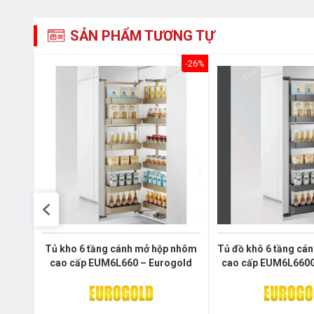
SẢN PHẨM TƯƠNG TỰ
-41%
-26%
450M
Tủ kho 6 tầng cánh mở hộp nhôm
Tủ đồ khô 6 tầng cá
cao cấp EUM6L660 – Eurogold
cao cấp EUM6L660G