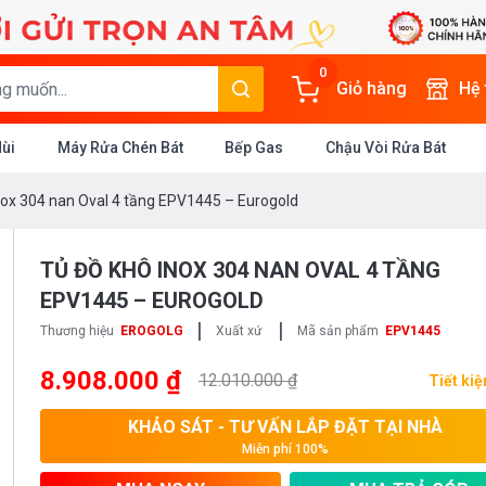
0
Giỏ hàng
Hệ
Mùi
Máy Rửa Chén Bát
Bếp Gas
Chậu Vòi Rửa Bát
nox 304 nan Oval 4 tầng EPV1445 – Eurogold
TỦ ĐỒ KHÔ INOX 304 NAN OVAL 4 TẦNG
EPV1445 – EUROGOLD
|
|
Thương hiệu
EROGOLG
Xuất xứ
Mã sản phẩm
EPV1445
8.908.000 ₫
12.010.000 ₫
Tiết ki
KHẢO SÁT - TƯ VẤN LẮP ĐẶT TẠI NHÀ
Miễn phí 100%