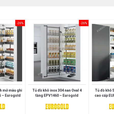
-26%
-26%
nh mở màu ghi
Tủ đồ khô inox 304 nan Oval 4
Tủ đồ khô 
 – Eurogold
tầng EPV1460 – Eurogold
cao cấp EU