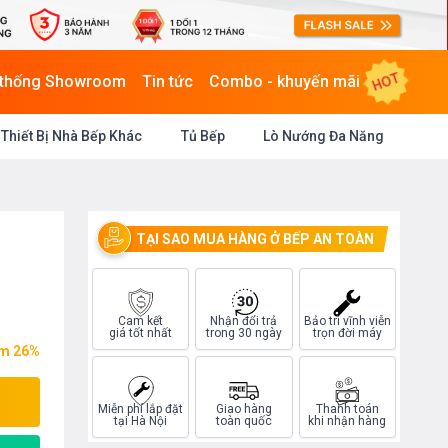
HOT
 thống Showroom
Tin tức
Combo - khuyến mãi
Thiết Bị Nhà Bếp Khác
Tủ Bếp
Lò Nướng Đa Năng
TẠI SAO MUA HÀNG Ở BẾP AN TOÀN
Cam kết
Nhận đổi trả
Bảo trì vĩnh viễn
giá tốt nhất
trong 30 ngày
trọn đời máy
ệm 26%
Miễn phí lắp đặt
Giao hàng
Thanh toán
tại Hà Nội
toàn quốc
khi nhận hàng