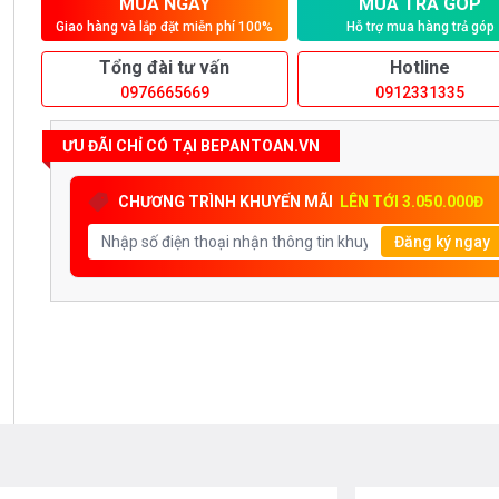
MUA NGAY
MUA TRẢ GÓP
Giao hàng và lắp đặt miễn phí 100%
Hỗ trợ mua hàng trả góp
Tổng đài tư vấn
Hotline
0976665669
0912331335
ƯU ĐÃI CHỈ CÓ TẠI BEPANTOAN.VN
CHƯƠNG TRÌNH KHUYẾN MÃI
LÊN TỚI 3.050.000Đ
Đăng ký ngay