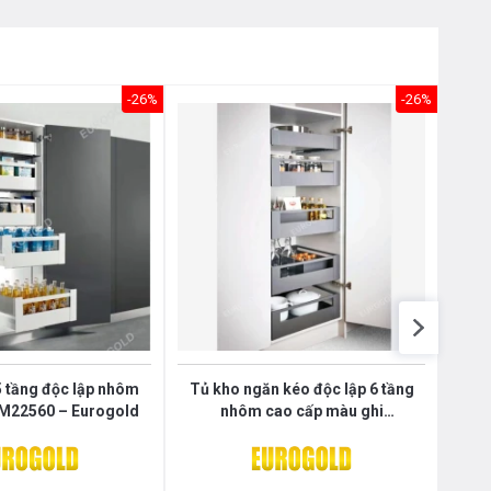
Nôị
0976.665.669
-
0912.331.335
-26%
-26%
5 tầng độc lập nhôm
Tủ kho ngăn kéo độc lập 6 tầng
Tủ 
M22560 – Eurogold
nhôm cao cấp màu ghi
EUM23660G – Eurogold