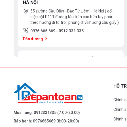
HÀ NỘI
55 Đường Cầu Diễn - Bắc Từ Liêm - Hà Nội ( đối
diện cột P111 đường tàu trên cao bên tay phải
theo hướng đi từ trôi, phùng đi về hướng cầu giấy )
0976.665.669
-
0912.331.335
Dẫn đường
BEPANTOAN.VN - ĐẠI LA - HAI BÀ TRƯNG -
HÀ NỘI
61 Đại La ( Minh Khai ) - Hai Bà TRưng – HN
0976.665.669
-
0912.331.335
HỖ T
Dẫn đường
Chính s
Chính 
BEPANTOAN.VN - NGUYỄN TRÃI - THANH
Mua hàng:
0912331335
(7:00-20:00)
XUÂN - HÀ NỘI
Chính s
Bảo hành:
0976665669
(8:00-20:00)
Nguyễn Trãi - Thanh Xuân - HN