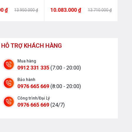
0 ₫
10.083.000 ₫
9.6
13.950.000 ₫
13.710.000 ₫
HỖ TRỢ KHÁCH HÀNG
Mua hàng
0912 331 335
(7:00 - 20:00)
Bảo hành
0976 665 669
(8:00 - 20:00)
Công trình/Đại Lý
0976 665 669
(24/7)