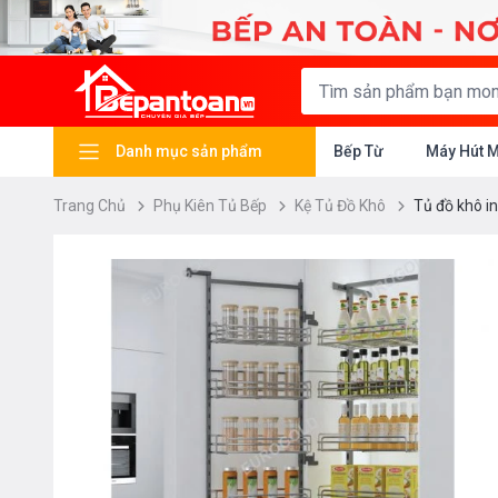
Danh mục sản phẩm
Bếp Từ
Máy Hút 
Trang Chủ
Phụ Kiên Tủ Bếp
Kệ Tủ Đồ Khô
Tủ đồ khô i