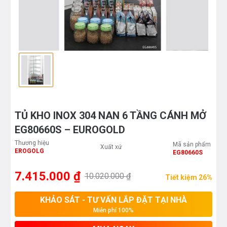
TỦ KHO INOX 304 NAN 6 TẦNG CÁNH MỞ
EG80660S – EUROGOLD
Thương hiệu
Mã sản phẩm
Xuất xứ
EROGOLG
EG80660S
7.415.000 ₫
10.020.000 ₫
Tiết kiệm 26%
KHẢO SÁT - TƯ VẤN LẮP ĐẶT TẠI NHÀ
Miễn phí 100%