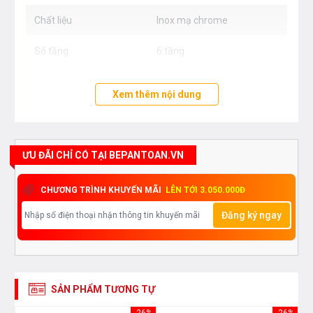
Chất liệu
Inox mạ chrome
Số tầng
6 tầng
Xem thêm nội dung
ƯU ĐÃI CHỈ CÓ TẠI BEPANTOAN.VN
CHƯƠNG TRÌNH KHUYẾN MÃI
LÊN TỚI 3.050.000Đ
Đăng ký ngay
SẢN PHẨM TƯƠNG TỰ