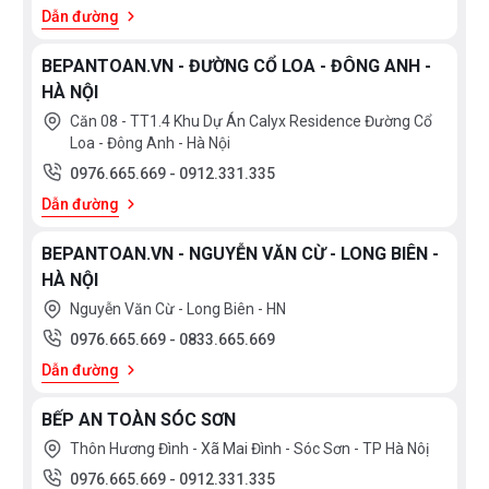
Dẫn đường
BEPANTOAN.VN - ĐƯỜNG CỔ LOA - ĐÔNG ANH -
HÀ NỘI
Căn 08 - TT1.4 Khu Dự Án Calyx Residence Đường Cổ
Loa - Đông Anh - Hà Nội
0976.665.669
-
0912.331.335
Dẫn đường
BEPANTOAN.VN - NGUYỄN VĂN CỪ - LONG BIÊN -
HÀ NỘI
Nguyễn Văn Cừ - Long Biên - HN
0976.665.669
-
0833.665.669
Dẫn đường
BẾP AN TOÀN SÓC SƠN
Thôn Hương Đình - Xã Mai Đình - Sóc Sơn - TP Hà Nôị
0976.665.669
-
0912.331.335