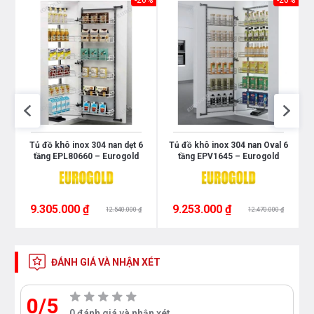
26%
-26%
-26%
Tủ đồ khô inox 304 nan dẹt 6
Tủ đồ khô inox 304 nan Oval 6
tầng EPL80660 – Eurogold
tầng EPV1645 – Eurogold
9.305.000 ₫
9.253.000 ₫
12.540.000 ₫
12.470.000 ₫
ĐÁNH GIÁ VÀ NHẬN XÉT
0/5
0 đánh giá và nhận xét