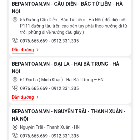
BEPANTOAN.VN - CẦU DIỄN - BẮC TỪ LIÊM - HÀ
NỘI
55 Đường Cầu Diễn - Bắc Từ Liêm - Hà Nội ( đối diện cột
P111 đường tàu trên cao bên tay phải theo hướng đi từ
trôi, phùng đi về hướng cầu giấy )
0976.665.669
-
0912.331.335
Dẫn đường
BEPANTOAN.VN - ĐẠI LA - HAI BÀ TRƯNG - HÀ
NỘI
61 Đại La ( Minh Khai ) - Hai Bà TRưng – HN
0976.665.669
-
0912.331.335
Dẫn đường
BEPANTOAN.VN - NGUYỄN TRÃI - THANH XUÂN -
HÀ NỘI
Nguyễn Trãi - Thanh Xuân - HN
0976.665.669
-
0912.331.335