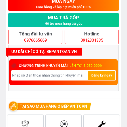
MUA NGAY
Giao hàng và lắp đặt miễn phí 100%
MUA TRẢ GÓP
Hỗ trợ mua hàng trả góp
Tổng đài tư vấn
Hotline
0976665669
0912331335
ƯU ĐÃI CHỈ CÓ TẠI BEPANTOAN.VN
CHƯƠNG TRÌNH KHUYẾN MÃI
LÊN TỚI 3.050.000Đ
Đăng ký ngay
TẠI SAO MUA HÀNG Ở BẾP AN TOÀN