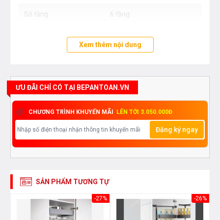
Số tầng
6 tầng
Xem thêm nội dung
ƯU ĐÃI CHỈ CÓ TẠI BEPANTOAN.VN
CHƯƠNG TRÌNH KHUYẾN MÃI
LÊN TỚI 3.050.000Đ
Đăng ký ngay
SẢN PHẨM TƯƠNG TỰ
26%
-27%
-26%