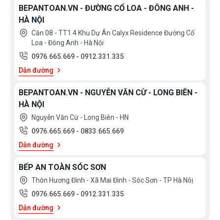
BEPANTOAN.VN - ĐƯỜNG CỔ LOA - ĐÔNG ANH -
HÀ NỘI
Căn 08 - TT1.4 Khu Dự Án Calyx Residence Đường Cổ
Loa - Đông Anh - Hà Nội
0976.665.669
-
0912.331.335
Dẫn đường
BEPANTOAN.VN - NGUYỄN VĂN CỪ - LONG BIÊN -
HÀ NỘI
Nguyễn Văn Cừ - Long Biên - HN
0976.665.669
-
0833.665.669
Dẫn đường
BẾP AN TOÀN SÓC SƠN
Thôn Hương Đình - Xã Mai Đình - Sóc Sơn - TP Hà Nôị
0976.665.669
-
0912.331.335
Dẫn đường