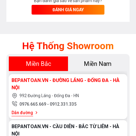
Bạn đánh giá sao về sản phẩm này?
ĐÁNH GIÁ NGAY
Hệ Thống Showroom
Miền Bắc
Miền Nam
BEPANTOAN.VN - ĐƯỜNG LÁNG - ĐỐNG ĐA - HÀ
NỘI
992 Đường Láng - Đống Đa - HN
0976.665.669
-
0912.331.335
Dẫn đường
BEPANTOAN.VN - CẦU DIỄN - BẮC TỪ LIÊM - HÀ
NỘI