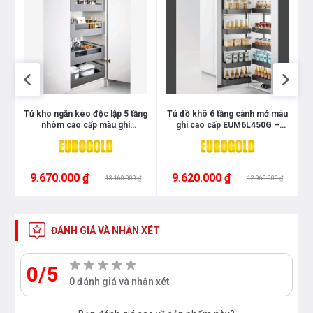
Tủ kho ngăn kéo độc lập 5 tầng
Tủ đồ khô 6 tầng cánh mở màu
nhôm cao cấp màu ghi
ghi cao cấp EUM6L450G –
EUM23590G – Eurogold
Eurogold
9.670.000 ₫
9.620.000 ₫
13.160.000 ₫
12.960.000 ₫
ĐÁNH GIÁ VÀ NHẬN XÉT
0/5
0 đánh giá và nhận xét