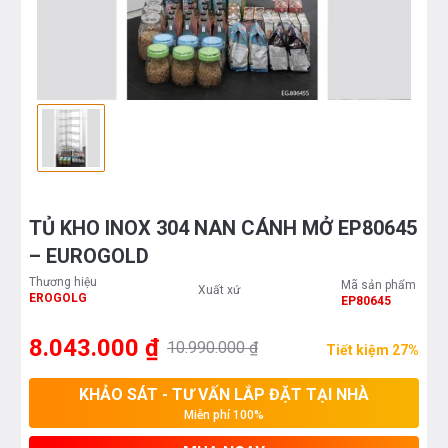
TỦ KHO INOX 304 NAN CÁNH MỞ EP80645
– EUROGOLD
Thương hiệu
Mã sản phẩm
Xuất xứ
EROGOLG
EP80645
8.043.000 ₫
10.990.000 ₫
Tiết kiệm 27%
KHẢO SÁT - TƯ VẤN LẮP ĐẶT TẠI NHÀ
Miễn phí 100%