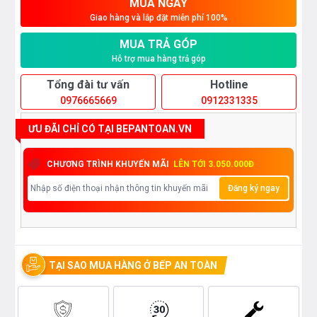
MUA NGAY
Giao hàng và lắp đặt miễn phí 100%
MUA TRẢ GÓP
Hỗ trợ mua hàng trả góp
Tổng đài tư vấn
Hotline
0976665669
0912331335
ƯU ĐÃI CHỈ CÓ TẠI BEPANTOAN.VN
CHƯƠNG TRÌNH KHUYẾN MÃI
LÊN TỚI 3.050.000Đ
Đăng ký ngay
TẠI SAO MUA HÀNG Ở BẾP AN TOÀN