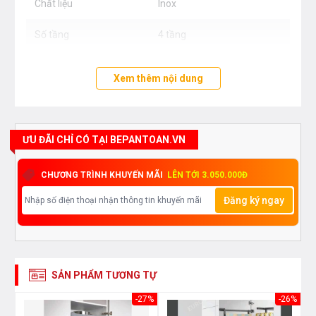
Chất liệu
Inox
Số tầng
4 tầng
Xem thêm nội dung
ƯU ĐÃI CHỈ CÓ TẠI BEPANTOAN.VN
CHƯƠNG TRÌNH KHUYẾN MÃI
LÊN TỚI 3.050.000Đ
Đăng ký ngay
SẢN PHẨM TƯƠNG TỰ
27%
-27%
-26%