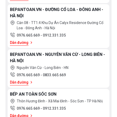
BEPANTOAN.VN - ĐƯỜNG CỔ LOA - ĐÔNG ANH -
HÀ NỘI
Căn 08 - TT1.4 Khu Dự Án Calyx Residence Đường Cổ
Loa - Đông Anh - Hà Nội
0976.665.669
-
0912.331.335
Dẫn đường
BEPANTOAN.VN - NGUYỄN VĂN CỪ - LONG BIÊN -
HÀ NỘI
Nguyễn Văn Cừ - Long Biên - HN
0976.665.669
-
0833.665.669
Dẫn đường
BẾP AN TOÀN SÓC SƠN
Thôn Hương Đình - Xã Mai Đình - Sóc Sơn - TP Hà Nôị
0976.665.669
-
0912.331.335
Dẫn đường