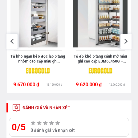
Tủ kho ngăn kéo độc lập 5 tầng
Tủ đồ khô 6 tầng cánh mở màu
nhôm cao cấp màu ghi
ghi cao cấp EUM6L450G –
EUM23590G – Eurogold
Eurogold
9.670.000 ₫
9.620.000 ₫
13.160.000 ₫
12.960.000 ₫
ĐÁNH GIÁ VÀ NHẬN XÉT
0/5
0 đánh giá và nhận xét