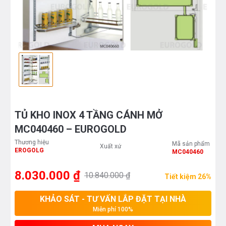
TỦ KHO INOX 4 TẦNG CÁNH MỞ
MC040460 – EUROGOLD
Thương hiệu
Mã sản phẩm
Xuất xứ
EROGOLG
MC040460
8.030.000 ₫
10.840.000 ₫
Tiết kiệm 26%
KHẢO SÁT - TƯ VẤN LẮP ĐẶT TẠI NHÀ
Miễn phí 100%