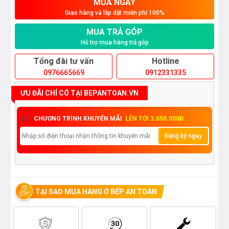
MUA NGAY
Giao hàng và lắp đặt miễn phí 100%
MUA TRẢ GÓP
Hỗ trợ mua hàng trả góp
Tổng đài tư vấn
Hotline
0976665669
0912331335
ƯU ĐÃI CHỈ CÓ TẠI BEPANTOAN.VN
CHƯƠNG TRÌNH KHUYẾN MÃI
LÊN TỚI 3.050.000Đ
Đăng ký ngay
TẠI SAO MUA HÀNG Ở BẾP AN TOÀN