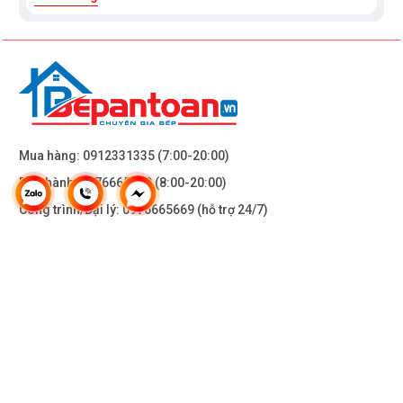
Mua hàng:
0912331335
(7:00-20:00)
Bảo hành:
0976665669
(8:00-20:00)
Công trình/Đại lý:
0976665669
(hỗ trợ 24/7)
THÔNG TIN KHÁC
DOANH NGHIỆP