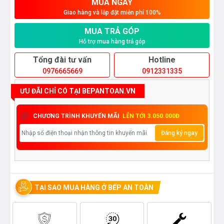
MUA NGAY
Giao hàng và lắp đặt miễn phí 100%
MUA TRẢ GÓP
Hỗ trợ mua hàng trả góp
Tổng đài tư vấn
Hotline
0976665669
0912331335
ƯU ĐÃI CHỈ CÓ TẠI BEPANTOAN.VN
CHƯƠNG TRÌNH KHUYẾN MÃI
LÊN TỚI 3.050.000Đ
Đăng ký ngay
TẠI SAO MUA HÀNG Ở BẾP AN TOÀN