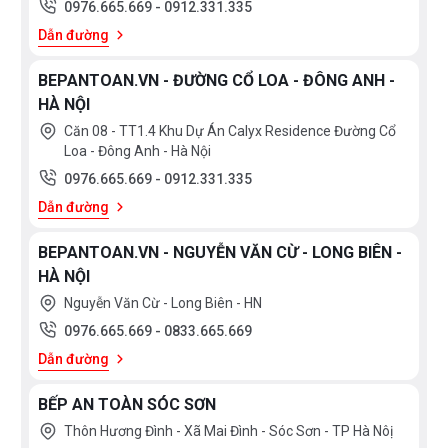
0976.665.669
-
0912.331.335
Dẫn đường
BEPANTOAN.VN - ĐƯỜNG CỔ LOA - ĐÔNG ANH -
HÀ NỘI
Căn 08 - TT1.4 Khu Dự Án Calyx Residence Đường Cổ
Loa - Đông Anh - Hà Nội
0976.665.669
-
0912.331.335
Dẫn đường
BEPANTOAN.VN - NGUYỄN VĂN CỪ - LONG BIÊN -
HÀ NỘI
Nguyễn Văn Cừ - Long Biên - HN
0976.665.669
-
0833.665.669
Dẫn đường
BẾP AN TOÀN SÓC SƠN
Thôn Hương Đình - Xã Mai Đình - Sóc Sơn - TP Hà Nôị