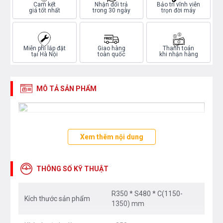
Cam kết
Nhận đổi trả
Bảo trì vĩnh viễn
giá tốt nhất
trong 30 ngày
trọn đời máy
Miễn phí lắp đặt
Giao hàng
Thanh toán
tại Hà Nội
toàn quốc
khi nhận hàng
MÔ TẢ SẢN PHẨM
Xem thêm nội dung
THÔNG SỐ KỸ THUẬT
R350 * S480 * C(1150-
Kích thước sản phẩm
1350) mm