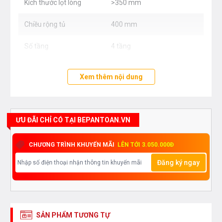
Kích thước lọt lòng
>350 mm
Chiều rộng tủ
400 mm
Số tầng
4 tầng
Xem thêm nội dung
ƯU ĐÃI CHỈ CÓ TẠI BEPANTOAN.VN
CHƯƠNG TRÌNH KHUYẾN MÃI
LÊN TỚI 3.050.000Đ
Đăng ký ngay
SẢN PHẨM TƯƠNG TỰ