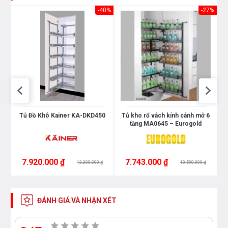
27%
-40%
-27%
Tủ Đồ Khô Kainer KA-DKD450
Tủ kho rổ vách kính cánh mở 6
T
tầng MA0645 – Eurogold
7.920.000 ₫
7.743.000 ₫
13.200.000 ₫
10.590.000 ₫
ĐÁNH GIÁ VÀ NHẬN XÉT