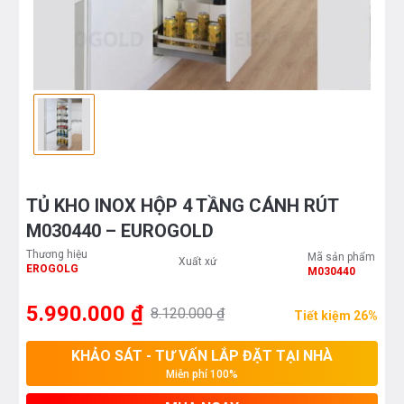
TỦ KHO INOX HỘP 4 TẦNG CÁNH RÚT
M030440 – EUROGOLD
Thương hiệu
Mã sản phẩm
Xuất xứ
EROGOLG
M030440
5.990.000 ₫
8.120.000 ₫
Tiết kiệm 26%
KHẢO SÁT - TƯ VẤN LẮP ĐẶT TẠI NHÀ
Miễn phí 100%