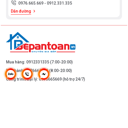
0976.665.669
-
0912.331.335
Dẫn đường
Mua hàng:
0912331335
(7:00-20:00)
Bảo hành:
0976665669
(8:00-20:00)
Công trình/Đại lý:
0976665669
(hỗ trợ 24/7)
THÔNG TIN KHÁC
DOANH NGHIỆP