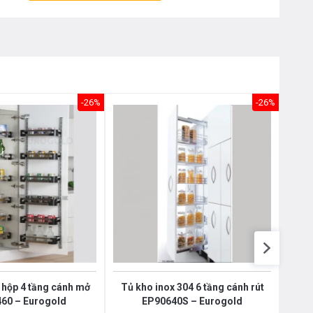
Nôị
0976.665.669
-
0912.331.335
-26%
-26%
 hộp 4 tầng cánh mở
Tủ kho inox 304 6 tầng cánh rút
Tủ đ
60 – Eurogold
EP90640S – Eurogold