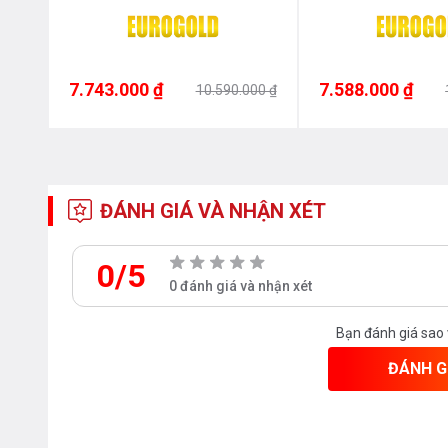
EUM23460G – E
7.743.000 ₫
7.588.000 ₫
000 ₫
10.590.000 ₫
ĐÁNH GIÁ VÀ NHẬN XÉT
0/5
0 đánh giá và nhận xét
Bạn đánh giá sao
ĐÁNH G