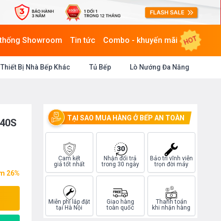
HOT
 thống Showroom
Tin tức
Combo - khuyến mãi
Thiết Bị Nhà Bếp Khác
Tủ Bếp
Lò Nướng Đa Năng
TẠI SAO MUA HÀNG Ở BẾP AN TOÀN
440S
Cam kết
Nhận đổi trả
Bảo trì vĩnh viễn
giá tốt nhất
trong 30 ngày
trọn đời máy
ệm 26%
Miễn phí lắp đặt
Giao hàng
Thanh toán
tại Hà Nội
toàn quốc
khi nhận hàng