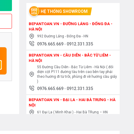
HỆ THỐNG SHOWROOM
BEPANTOAN.VN - ĐƯỜNG LÁNG - ĐỐNG ĐA -
HÀ NỘI
992 Đường Láng - Đống Đa - HN
0976.665.669
-
0912.331.335
BEPANTOAN.VN - CẦU DIỄN - BẮC TỪ LIÊM -
HÀ NỘI
55 Đường Cầu Diễn - Bắc Từ Liêm - Hà Nội ( đối
diện cột P111 đường tàu trên cao bên tay phải
theo hướng đi từ trôi, phùng đi về hướng cầu giấy
)
0976.665.669
-
0912.331.335
BEPANTOAN.VN - ĐẠI LA - HAI BÀ TRƯNG - HÀ
NỘI
61 Đại La ( Minh Khai ) - Hai Bà TRưng – HN
0976.665.669
-
0912.331.335
BEPANTOAN.VN - NGUYỄN TRÃI - THANH