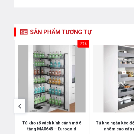
SẢN PHẨM TƯƠNG TỰ
-27%
-27%
h mở
Tủ kho rổ vách kính cánh mở 6
Tủ kho ngăn kéo độ
tầng MA0645 – Eurogold
nhôm cao cấp 