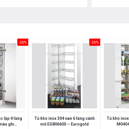
-26%
-26%
c lập 4 tầng
Tủ kho inox 304 nan 6 tầng cánh
Tủ kho inox
màu ghi
mở EG80660S – Eurogold
M0404