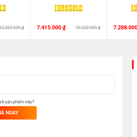
urogold
7.415.000 ₫
7.288.000
10.250.000 ₫
10.020.000 ₫
 về sản phẩm này?
IÁ NGAY