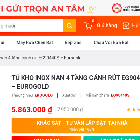
0
Giỏ hàng
Hệ
Mùi
Máy Rửa Chén Bát
Bếp Gas
Chậu Vòi Rửa Bát
 nan 4 tầng cánh rút EG90440S – Eurogold
TỦ KHO INOX NAN 4 TẦNG CÁNH RÚT EG90
– EUROGOLD
|
|
Thương hiệu
EROGOLG
Xuất xứ
Mã sản phẩm
EG90440S
5.863.000 ₫
7.950.000 ₫
Tiết ki
KHẢO SÁT - TƯ VẤN LẮP ĐẶT TẠI NHÀ
Miễn phí 100%