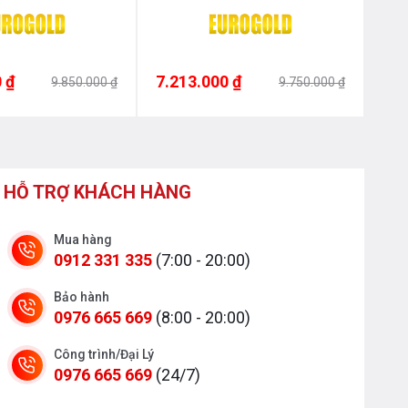
 ₫
7.213.000 ₫
7.0
9.850.000 ₫
9.750.000 ₫
HỖ TRỢ KHÁCH HÀNG
Mua hàng
0912 331 335
(7:00 - 20:00)
Bảo hành
0976 665 669
(8:00 - 20:00)
Công trình/Đại Lý
0976 665 669
(24/7)