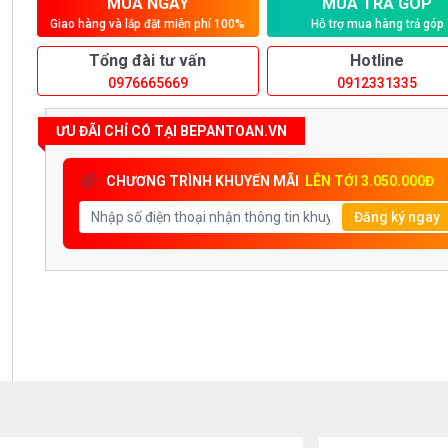
MUA NGAY
MUA TRẢ GÓP
Giao hàng và lắp đặt miễn phí 100%
Hỗ trợ mua hàng trả góp
Tổng đài tư vấn
Hotline
0976665669
0912331335
ƯU ĐÃI CHỈ CÓ TẠI BEPANTOAN.VN
CHƯƠNG TRÌNH KHUYẾN MÃI
LÊN TỚI 3.050.000Đ
Đăng ký ngay