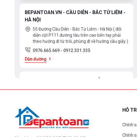
BEPANTOAN.VN - CẦU DIỄN - BẮC TỪ LIÊM -
HÀ NỘI
55 Đường Cầu Diễn - Bắc Từ Liêm - Hà Nội ( đối
diện cột P111 đường tàu trên cao bên tay phải
theo hướng đi từ trôi, phùng đi về hướng cầu giấy )
0976.665.669
-
0912.331.335
Dẫn đường
BEPANTOAN.VN - ĐẠI LA - HAI BÀ TRƯNG -
HÀ NỘI
61 Đại La ( Minh Khai ) - Hai Bà TRưng – HN
0976.665.669
-
0912.331.335
HỖ T
Dẫn đường
Chính s
Chính 
BEPANTOAN.VN - NGUYỄN TRÃI - THANH