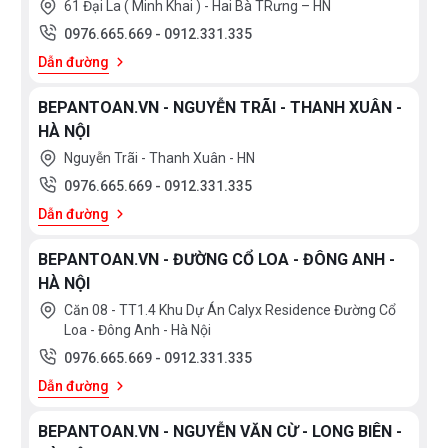
61 Đại La ( Minh Khai ) - Hai Bà TRưng – HN
0976.665.669
-
0912.331.335
Dẫn đường
BEPANTOAN.VN - NGUYỄN TRÃI - THANH XUÂN -
HÀ NỘI
Nguyễn Trãi - Thanh Xuân - HN
0976.665.669
-
0912.331.335
Dẫn đường
BEPANTOAN.VN - ĐƯỜNG CỔ LOA - ĐÔNG ANH -
HÀ NỘI
Căn 08 - TT1.4 Khu Dự Án Calyx Residence Đường Cổ
Loa - Đông Anh - Hà Nội
0976.665.669
-
0912.331.335
Dẫn đường
BEPANTOAN.VN - NGUYỄN VĂN CỪ - LONG BIÊN -