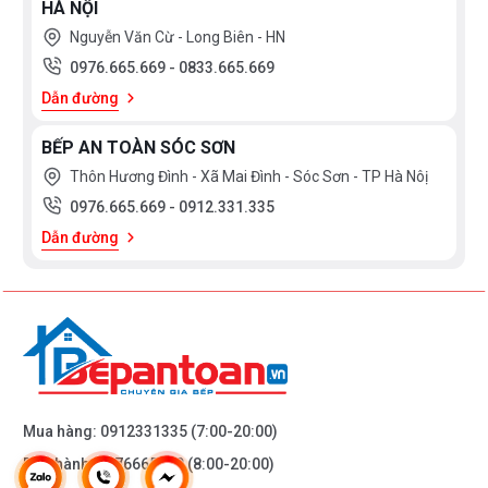
HÀ NỘI
Nguyễn Văn Cừ - Long Biên - HN
0976.665.669
-
0833.665.669
Dẫn đường
BẾP AN TOÀN SÓC SƠN
Thôn Hương Đình - Xã Mai Đình - Sóc Sơn - TP Hà Nôị
0976.665.669
-
0912.331.335
STT
Tên hàng
Xuất xứ
ĐVT
Đơn giá
Dẫn đường
1
Kính cường lực 10
Kính Hải
M2
450.000đ
ly (mm)
Long
2
Phụ kiện cửa mở 2
SU304
Bộ
1.900.000đ
tấm
3
Phụ kiện cửa mở 3
SU304
Bộ
2.100.000đ
tấm
Mua hàng:
0912331335
(7:00-20:00)
Bảo hành:
0976665669
(8:00-20:00)
4
Phụ kiện cửa trượt
Hàn Quốc
Bộ
1.500.000đ