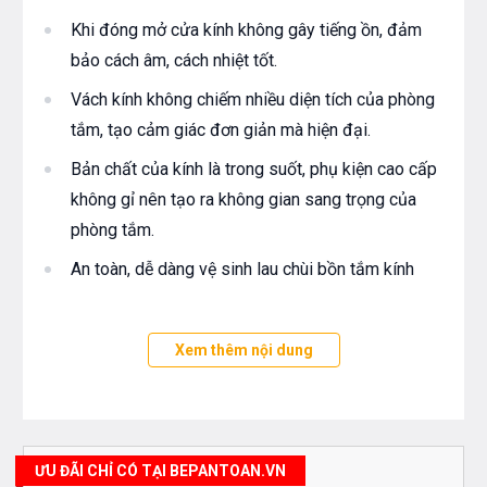
Khi đóng mở cửa kính không gây tiếng ồn, đảm
bảo cách âm, cách nhiệt tốt.
Vách kính không chiếm nhiều diện tích của phòng
tắm, tạo cảm giác đơn giản mà hiện đại.
Bản chất của kính là trong suốt, phụ kiện cao cấp
không gỉ nên tạo ra không gian sang trọng của
phòng tắm.
An toàn, dễ dàng vệ sinh lau chùi bồn tắm kính
Vách tắm kính đứng hiện đang được sử dụng phổ
biến trên thị trường để thay thế cho các sản phẩm
Xem thêm nội dung
cabin bán sẵn với độ bền thấp bởi các tính năng ưu
việt: Độ bền cao, ngăn nước tuyệt đối và đặc biệt là có
thể thiết kế theo không gian bất kỳ.
ƯU ĐÃI CHỈ CÓ TẠI BEPANTOAN.VN