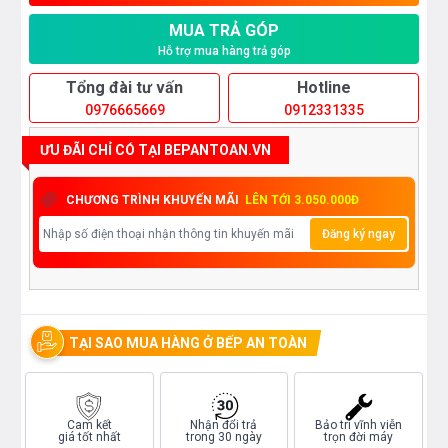
MUA TRẢ GÓP
Hỗ trợ mua hàng trả góp
Tổng đài tư vấn
Hotline
0976665669
0912331335
ƯU ĐÃI CHỈ CÓ TẠI BEPANTOAN.VN
CHƯƠNG TRÌNH KHUYẾN MÃI
LÊN TỚI 3.050.000Đ
Đăng ký ngay
TẠI SAO MUA HÀNG Ở BẾP AN TOÀN
Cam kết
Nhận đổi trả
Bảo trì vĩnh viễn
giá tốt nhất
trong 30 ngày
trọn đời máy