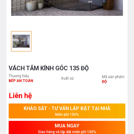
VÁCH TẮM KÍNH GÓC 135 ĐỘ
Thương hiệu
Mã sản phẩm
Xuất xứ
BẾP AN TOÀN
ĐỘ
Liên hệ
KHẢO SÁT - TƯ VẤN LẮP ĐẶT TẠI NHÀ
Miễn phí 100%
MUA NGAY
Giao hàng và lắp đặt miễn phí 100%