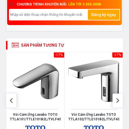
CHƯƠNG TRÌNH KHUYẾN MÃI
LÊN TỚI 3.050.000Đ
Đăng ký ngay
SẢN PHẨM TƯƠNG TỰ
26%
-17%
-17%
R
Vòi Cảm Ứng Lavabo TOTO
Vòi Cảm Ứng Lavabo TOTO
TTLA101/TTLE101B2L/TVLF405
TTLA102/TTLE101B2L/TVLF405