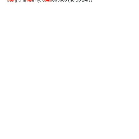
Công trình/Đại lý:
0976665669
(hỗ trợ 24/7)
THÔNG TIN KHÁC
DOANH NGHIỆP
DANH MỤC SẢN PHẨM
HỖ TRỢ KHÁCH HÀNG
KẾT NỐI VỚI CHÚNG TÔI