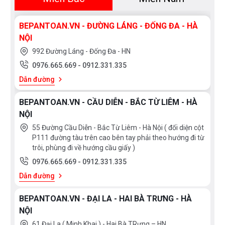
BEPANTOAN.VN - ĐƯỜNG LÁNG - ĐỐNG ĐA - HÀ
NỘI
992 Đường Láng - Đống Đa - HN
0976.665.669
-
0912.331.335
Dẫn đường
BEPANTOAN.VN - CẦU DIỄN - BẮC TỪ LIÊM - HÀ
NỘI
55 Đường Cầu Diễn - Bắc Từ Liêm - Hà Nội ( đối diện cột
P111 đường tàu trên cao bên tay phải theo hướng đi từ
trôi, phùng đi về hướng cầu giấy )
0976.665.669
-
0912.331.335
Dẫn đường
BEPANTOAN.VN - ĐẠI LA - HAI BÀ TRƯNG - HÀ
NỘI
61 Đại La ( Minh Khai ) - Hai Bà TRưng – HN