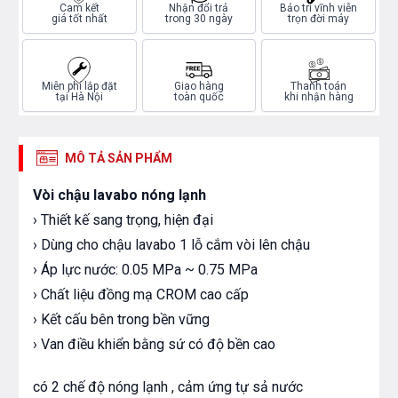
Cam kết
Nhận đổi trả
Bảo trì vĩnh viễn
giá tốt nhất
trong 30 ngày
trọn đời máy
Miễn phí lắp đặt
Giao hàng
Thanh toán
tại Hà Nội
toàn quốc
khi nhận hàng
MÔ TẢ SẢN PHẨM
Vòi chậu lavabo nóng lạnh
› Thiết kế sang trọng, hiện đại
› Dùng cho chậu lavabo 1 lỗ cắm vòi lên chậu
› Áp lực nước: 0.05 MPa ~ 0.75 MPa
› Chất liệu đồng mạ CROM cao cấp
› Kết cấu bên trong bền vững
› Van điều khiển bằng sứ có độ bền cao
có 2 chế độ nóng lạnh , cảm ứng tự sả nước