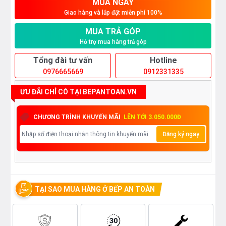
MUA NGAY
Giao hàng và lắp đặt miễn phí 100%
MUA TRẢ GÓP
Hỗ trợ mua hàng trả góp
Tổng đài tư vấn
Hotline
0976665669
0912331335
ƯU ĐÃI CHỈ CÓ TẠI BEPANTOAN.VN
CHƯƠNG TRÌNH KHUYẾN MÃI
LÊN TỚI 3.050.000Đ
Đăng ký ngay
TẠI SAO MUA HÀNG Ở BẾP AN TOÀN